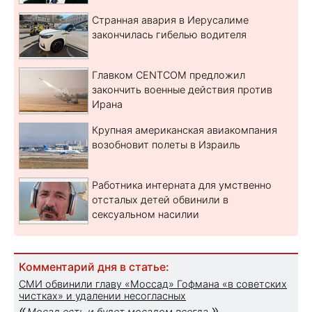
Странная авария в Иерусалиме
закончилась гибелью водителя
Главком CENTCOM предложил
закончить военные действия против
Ирана
Крупная американская авиакомпания
возобновит полеты в Израиль
Работника интерната для умственно
отсталых детей обвинили в
сексуальном насилии
Комментарий дня в статье:
СМИ обвинили главу «Моссад» Гофмана «в советских
чистках» и удалении несогласных
«
»
Мосад есть и будет мосадом всегда.