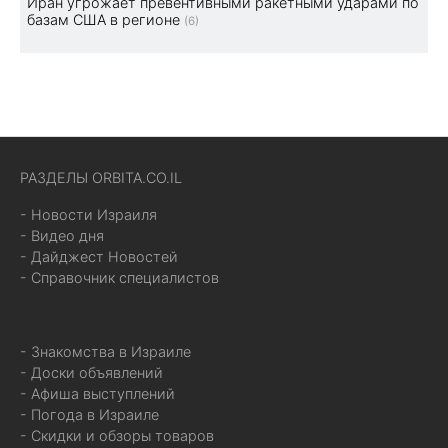
Иран угрожает превентивными ракетными ударами по
базам США в регионе
(6)
РАЗДЕЛЫ ORBITA.CO.IL
- Новости Израиля
- Видео дня
- Дайджест Новостей
- Справочник специалистов
- Знакомства в Израиле
- Доски объявлений
- Афиша выступлений
- Погода в Израиле
- Скидки и обзоры товаров