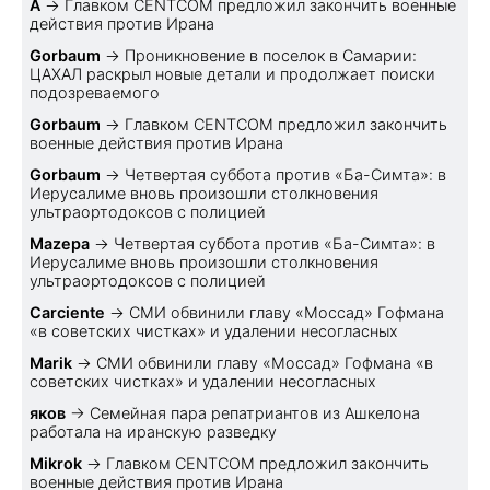
A
→
Главком CENTCOM предложил закончить военные
действия против Ирана
Gorbaum
→
Проникновение в поселок в Самарии:
ЦАХАЛ раскрыл новые детали и продолжает поиски
подозреваемого
Gorbaum
→
Главком CENTCOM предложил закончить
военные действия против Ирана
Gorbaum
→
Четвертая суббота против «Ба-Симта»: в
Иерусалиме вновь произошли столкновения
ультраортодоксов с полицией
Mazepa
→
Четвертая суббота против «Ба-Симта»: в
Иерусалиме вновь произошли столкновения
ультраортодоксов с полицией
Carciente
→
СМИ обвинили главу «Моссад» Гофмана
«в советских чистках» и удалении несогласных
Marik
→
СМИ обвинили главу «Моссад» Гофмана «в
советских чистках» и удалении несогласных
яков
→
Семейная пара репатриантов из Ашкелона
работала на иранскую разведку
Mikrok
→
Главком CENTCOM предложил закончить
военные действия против Ирана