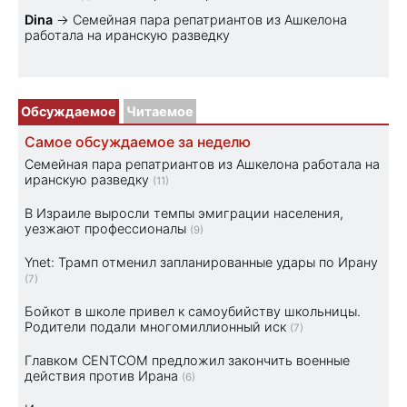
Dina
→
Семейная пара репатриантов из Ашкелона
работала на иранскую разведку
Обсуждаемое
Читаемое
Самое обсуждаемое за неделю
Семейная пара репатриантов из Ашкелона работала на
иранскую разведку
(11)
В Израиле выросли темпы эмиграции населения,
уезжают профессионалы
(9)
Ynet: Трамп отменил запланированные удары по Ирану
(7)
Бойкот в школе привел к самоубийству школьницы.
Родители подали многомиллионный иск
(7)
Главком CENTCOM предложил закончить военные
действия против Ирана
(6)