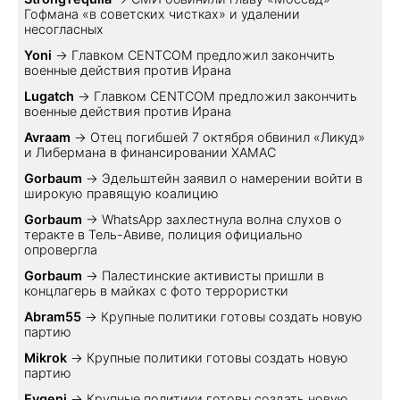
Гофмана «в советских чистках» и удалении
несогласных
Yoni
→
Главком CENTCOM предложил закончить
военные действия против Ирана
Lugatch
→
Главком CENTCOM предложил закончить
военные действия против Ирана
Avraam
→
Отец погибшей 7 октября обвинил «Ликуд»
и Либермана в финансировании ХАМАС
Gorbaum
→
Эдельштейн заявил о намерении войти в
широкую правящую коалицию
Gorbaum
→
WhatsApp захлестнула волна слухов о
теракте в Тель-Авиве, полиция официально
опровергла
Gorbaum
→
Палестинские активисты пришли в
концлагерь в майках с фото террористки
Abram55
→
Крупные политики готовы создать новую
партию
Mikrok
→
Крупные политики готовы создать новую
партию
Evgeni
→
Крупные политики готовы создать новую