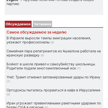
партию
Обсуждаемое
Читаемое
Самое обсуждаемое за неделю
В Израиле выросли темпы эмиграции населения,
уезжают профессионалы
(9)
Семейная пара репатриантов из Ашкелона работала на
иранскую разведку
(8)
Бойкот в школе привел к самоубийству школьницы.
Родители подали многомиллионный иск
(7)
Ynet: Трамп отменил запланированные удары по Ирану
(7)
Ортодоксы пытались прорваться в кафе в Иерусалиме
(6)
Иран угрожает превентивными ракетными ударами по
базам США в регионе
(6)