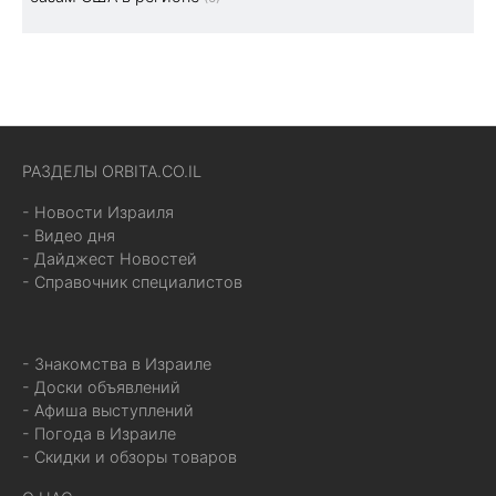
РАЗДЕЛЫ ORBITA.CO.IL
- Новости Израиля
- Видео дня
- Дайджест Новостей
- Справочник специалистов
- Знакомства в Израиле
- Доски объявлений
- Афиша выступлений
- Погода в Израиле
- Скидки и обзоры товаров