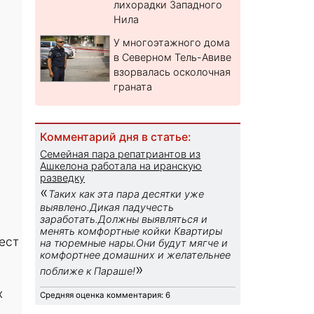
лихорадки Западного
Нила
У многоэтажного дома
в Северном Тель-Авиве
взорвалась осколочная
граната
Комментарий дня в статье:
Семейная пара репатриантов из
Ашкелона работала на иранскую
разведку
«
Таких как эта пара десятки уже
выявлено.Дикая падучесть
заработать.Должны выявляться и
менять комфортные койки Квартиры
ест
на тюремные нары.Они будут мягче и
комфортнее домашних и желательнее
»
поближе к Параше!
х
Средняя оценка комментария: 6