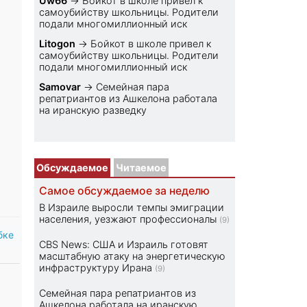
Uw66
→
Бойкот в школе привел к
самоубийству школьницы. Родители
подали многомиллионный иск
Litogon
→
Бойкот в школе привел к
самоубийству школьницы. Родители
подали многомиллионный иск
Samovar
→
Семейная пара
репатриантов из Ашкелона работала
на иранскую разведку
Обсуждаемое
Читаемое
Самое обсуждаемое за неделю
В Израиле выросли темпы эмиграции
населения, уезжают профессионалы
(9)
бке
CBS News: США и Израиль готовят
масштабную атаку на энергетическую
инфраструктуру Ирана
(9)
Семейная пара репатриантов из
Ашкелона работала на иранскую