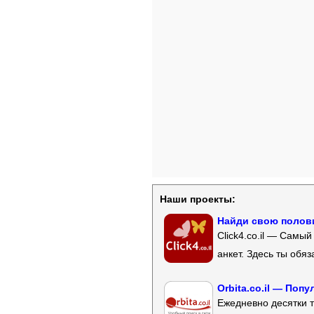
Наши проекты:
Найди свою полови
Click4.co.il — Самы
анкет. Здесь ты обя
Orbita.co.il — Поп
Ежедневно десятки т