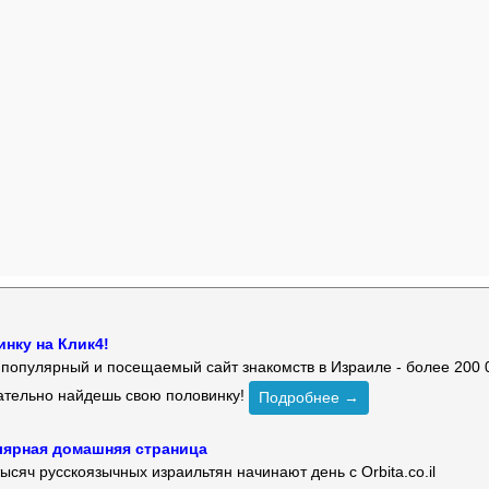
нку на Клик4!
й популярный и посещаемый сайт знакомств в Израиле - более 200 
зательно найдешь свою половинку!
Подробнее →
улярная домашняя страница
ысяч русскоязычных израильтян начинают день с Orbita.co.il