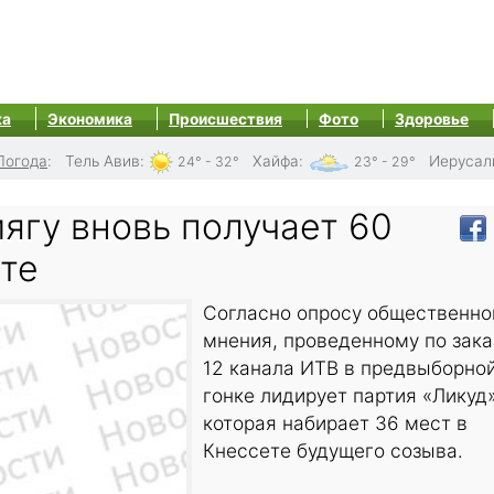
ка
Экономика
Происшествия
Фото
Здоровье
Погода
:
Тель Авив
:
Хайфа
:
Иерусал
24° - 32°
23° - 29°
ягу вновь получает 60
ете
Согласно опросу общественно
мнения, проведенному по зака
12 канала ИТВ в предвыборно
гонке лидирует партия «Ликуд»
которая набирает 36 мест в
Кнессете будущего созыва.