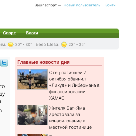
Ваш паспорт —
Новый пользователь
Войти
Спорт
Блоги
им
:
Беер Шева
:
20° - 30°
23° - 35°
Главные новости дня
Отец погибшей 7
октября обвинил
«Ликуд» и Либермана в
го
финансировании
зу
ХАМАС
й
Жителя Бат-Яма
,
арестовали за
изнасилование в
местной гостинице