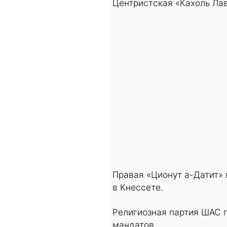
Центристская «Кахоль Лав
Правая «Ционут а-Датит»
в Кнессете.
Религиозная партия ШАС п
мандатов.