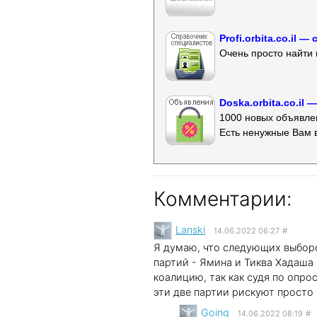
Profi.orbita.co.il
Очень просто найти 
Doska.orbita.co.il
1000 новых объявлен
Есть ненужные Вам 
Комментарии:
Lanski
14.06.2022 06:27
#
Я думаю, что следующих выбор
партий - Ямина и Тиква Хадаша
коалицию, так как судя по опро
эти две партии рискуют просто
Going
14.06.2022 08:19
#