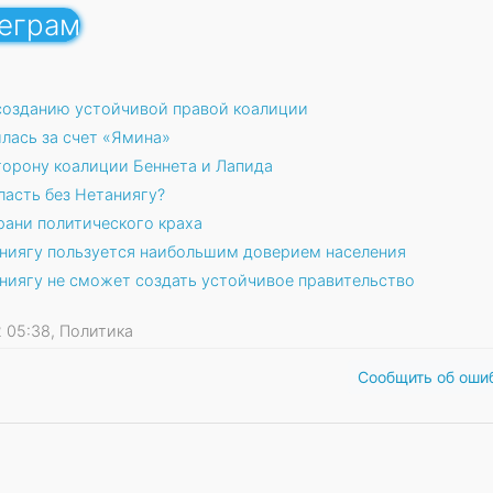
леграм
 созданию устойчивой правой коалиции
лась за счет «Ямина»
сторону коалиции Беннета и Лапида
ласть без Нетаниягу?
рани политического краха
аниягу пользуется наибольшим доверием населения
аниягу не сможет создать устойчивое правительство
22 05:38, Политика
Сообщить об оши