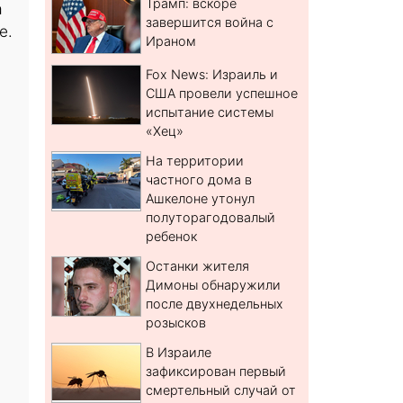
Трамп: вскоре
а
завершится война с
е.
Ираном
Fox News: Израиль и
США провели успешное
испытание системы
«Хец»
На территории
частного дома в
Ашкелоне утонул
полуторагодовалый
ребенок
Останки жителя
Димоны обнаружили
после двухнедельных
розысков
В Израиле
зафиксирован первый
смертельный случай от