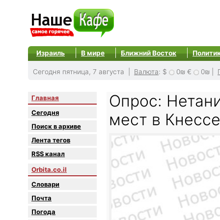
Израиль
В мире
Ближний Восток
Полити
Сегодня пятница, 7 августа |
Валюта
:
$
0₪
€
0₪
|
Опрос: Нетани
Главная
Сегодня
мест в Кнесс
Поиск в архиве
Лента тегов
RSS канал
Orbita.co.il
Словари
Почта
Погода