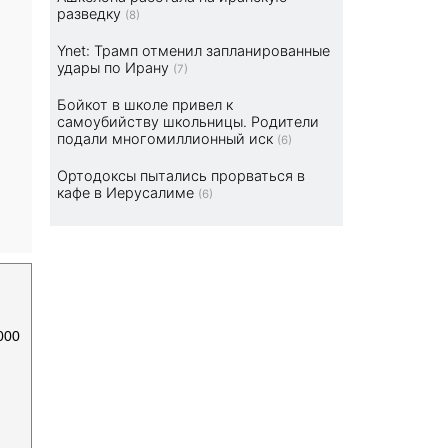
разведку
(8)
Ynet: Трамп отменил запланированные
удары по Ирану
(7)
Бойкот в школе привел к
самоубийству школьницы. Родители
подали многомиллионный иск
(6)
Ортодоксы пытались прорваться в
кафе в Иерусалиме
(6)
000