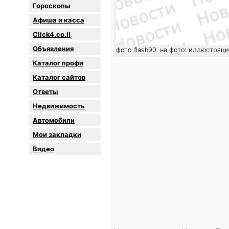
Гороскопы
Афиша и касса
Click4.co.il
Объявления
фото flash90. на фото: иллюстрац
Каталог профи
Каталог сайтов
Oтветы
Недвижимость
Автомобили
Мои закладки
Видео