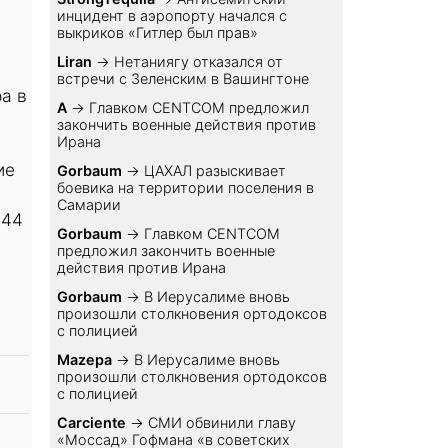
инцидент в аэропорту начался с
выкриков «Гитлер был прав»
Liran
→
Нетаниягу отказался от
встречи с Зеленским в Вашингтоне
а в
A
→
Главком CENTCOM предложил
закончить военные действия против
Ирана
ие
Gorbaum
→
ЦАХАЛ разыскивает
боевика на территории поселения в
Самарии
.44
Gorbaum
→
Главком CENTCOM
предложил закончить военные
действия против Ирана
Gorbaum
→
В Иерусалиме вновь
произошли столкновения ортодоксов
с полицией
Mazepa
→
В Иерусалиме вновь
произошли столкновения ортодоксов
с полицией
Carciente
→
СМИ обвинили главу
«Моссад» Гофмана «в советских