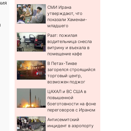
ния
СМИ Ирана
утверждают, что
показали Хаменаи-
я
младшего
Раат: пожилая
водительница снесла
витрину и въехала в
помещение кафе
В Петах-Тикве
загорелся строящийся
торговый центр,
возможен поджог
ЦАХАЛ и ВС США в
повышенной
боеготовности на фоне
переговоров с Ираном
Антисемитский
инцидент в аэропорту