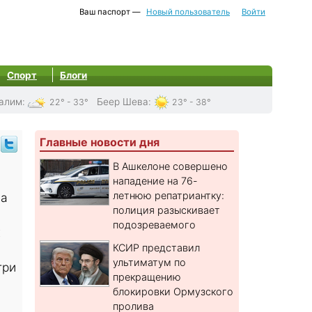
Ваш паспорт —
Новый пользователь
Войти
Спорт
Блоги
алим
:
Беер Шева
:
22° - 33°
23° - 38°
Главные новости дня
В Ашкелоне совершено
нападение на 76-
летнюю репатриантку:
на
полиция разыскивает
подозреваемого
х
КСИР представил
ультиматум по
три
прекращению
блокировки Ормузского
пролива