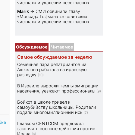
чистках» и удалении несогласных
Marik
→
СМИ обвинили главу
«Моссад» Гофмана «в советских
чистках» и удалении несогласных
Обсуждаемое
Читаемое
Самое обсуждаемое за неделю
Семейная пара репатриантов из
Ашкелона работала на иранскую
разведку
(10)
В Израиле выросли темпы эмиграции
населения, уезжают профессионалы
(9)
Бойкот в школе привел к
самоубийству школьницы. Родители
подали многомиллионный иск
(7)
бке
Главком CENTCOM предложил
закончить военные действия против
Ирана
(6)