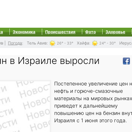
ка
Экономика
Происшествия
Фото
Здоровье
0₪
|
Погода
:
Тель Авив
:
Хайфа
:
Иерус
26° - 33°
24° - 30°
ин в Израиле выросли
Постепенное увеличение цен 
нефть и горюче-смазочные
материалы на мировых рынка
приведет к дальнейшему
повышению цен на бензин вну
Израиля с 1 июня этого года.