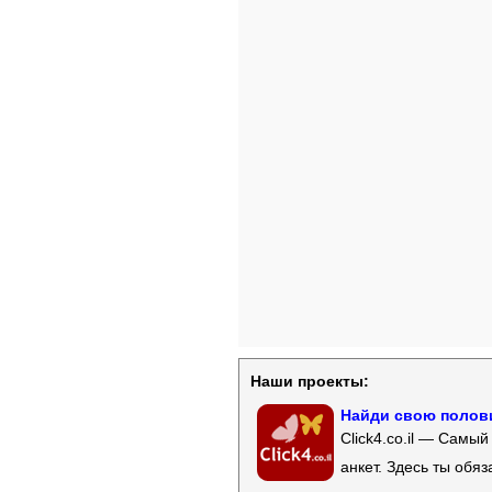
Наши проекты:
Найди свою полови
Click4.co.il — Самы
анкет. Здесь ты обя