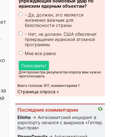
упреждающий бомбовый удар по
иранским ядерным объектам?
- Да, должен, это является
жизненно важным для
тет
безопасности страны
- Нет, не должен. США обеспечат
.
прекращение иранской атомной
программы
Мне все равно
ко
Голосовать!
Для просмотра результатов опроса вам нужно
проголосовать
Всего голосов: 917, комментариев 1
 за
Страница опроса »
ий
а
Последние комментарии
Elinho
→
Антисемитский инцидент в
аэропорту начался с выкриков «Гитлер
был прав»
StrongTequila
→
Антисемитский