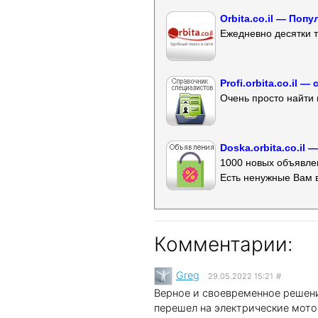
Orbita.co.il — Поп
Ежедневно десятки т
Profi.orbita.co.il
Очень просто найти 
Doska.orbita.co.il
1000 новых объявлен
Есть ненужные Вам 
Комментарии:
Greg
29.05.2022 15:21
#
Верное и своевременное решени
перешел на электрические мотор