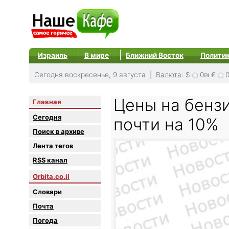
Израиль
В мире
Ближний Восток
Полити
Сегодня воскресенье, 9 августа |
Валюта
:
$
0₪
€
Цены на бенз
Главная
Сегодня
почти на 10%
Поиск в архиве
Лента тегов
RSS канал
Orbita.co.il
Словари
Почта
Погода