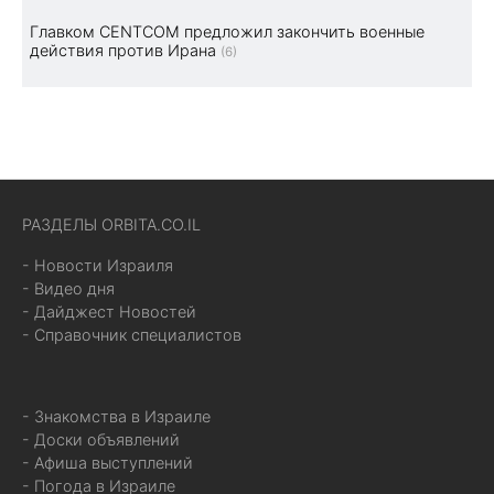
Главком CENTCOM предложил закончить военные
действия против Ирана
(6)
РАЗДЕЛЫ ORBITA.CO.IL
- Новости Израиля
- Видео дня
- Дайджест Новостей
- Справочник специалистов
- Знакомства в Израиле
- Доски объявлений
- Афиша выступлений
- Погода в Израиле