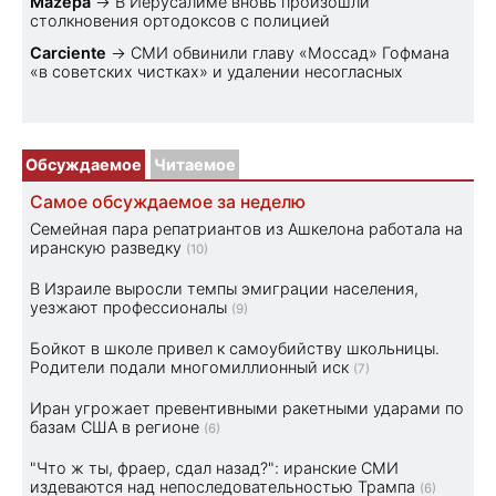
Mazepa
→
В Иерусалиме вновь произошли
столкновения ортодоксов с полицией
Carciente
→
СМИ обвинили главу «Моссад» Гофмана
«в советских чистках» и удалении несогласных
Обсуждаемое
Читаемое
Самое обсуждаемое за неделю
Семейная пара репатриантов из Ашкелона работала на
иранскую разведку
(10)
В Израиле выросли темпы эмиграции населения,
уезжают профессионалы
(9)
Бойкот в школе привел к самоубийству школьницы.
Родители подали многомиллионный иск
(7)
Иран угрожает превентивными ракетными ударами по
базам США в регионе
(6)
"Что ж ты, фраер, сдал назад?": иранские СМИ
издеваются над непоследовательностью Трампа
(6)