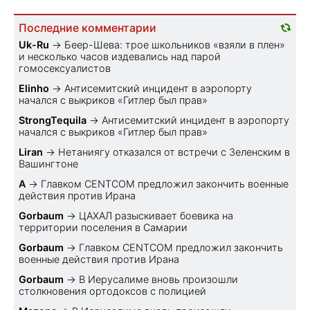
Последние комментарии
Uk-Ru
→
Беер-Шева: трое школьников «взяли в плен»
и несколько часов издевались над парой
гомосексуалистов
Elinho
→
Антисемитский инцидент в аэропорту
начался с выкриков «Гитлер был прав»
StrongTequila
→
Антисемитский инцидент в аэропорту
начался с выкриков «Гитлер был прав»
Liran
→
Нетаниягу отказался от встречи с Зеленским в
Вашингтоне
A
→
Главком CENTCOM предложил закончить военные
действия против Ирана
Gorbaum
→
ЦАХАЛ разыскивает боевика на
территории поселения в Самарии
Gorbaum
→
Главком CENTCOM предложил закончить
военные действия против Ирана
Gorbaum
→
В Иерусалиме вновь произошли
столкновения ортодоксов с полицией