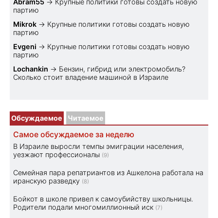
Abram55
→
Крупные политики готовы создать новую
партию
Mikrok
→
Крупные политики готовы создать новую
партию
Evgeni
→
Крупные политики готовы создать новую
партию
Lochankin
→
Бензин, гибрид или электромобиль?
Cколько стоит владение машиной в Израиле
Обсуждаемое
Читаемое
Самое обсуждаемое за неделю
В Израиле выросли темпы эмиграции населения,
уезжают профессионалы
(9)
Семейная пара репатриантов из Ашкелона работала на
иранскую разведку
(8)
Бойкот в школе привел к самоубийству школьницы.
Родители подали многомиллионный иск
(7)