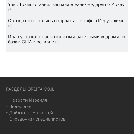
Ynet: Трамп отменил запланированные удары по Ирану
(7)
Ортодоксы пытались прорваться в кафе в Иерусалиме
(6)
Иран угрожает превентивными ракетными ударами по
базам США в регионе
(6)
РАЗДЕЛЫ ORBITA.CO.IL
- Новости Израиля
- Видео дня
- Дайджест Новостей
- Справочник специалистов