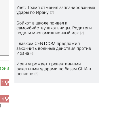
Ynet: Трамп отменил запланированные
удары по Ирану
(7)
Бойкот в школе привел к
самоубийству школьницы. Родители
подали многомиллионный иск
(7)
Главком CENTCOM предложил
закончить военные действия против
Ирана
(6)
Иран угрожает превентивными
арии
ракетными ударами по базам США в
регионе
(6)
1
4
И