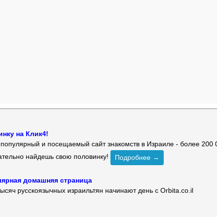
нку на Клик4!
й популярный и посещаемый сайт знакомств в Израиле - более 200 
зательно найдешь свою половинку!
Подробнее →
улярная домашняя страница
ысяч русскоязычных израильтян начинают день с Orbita.co.il