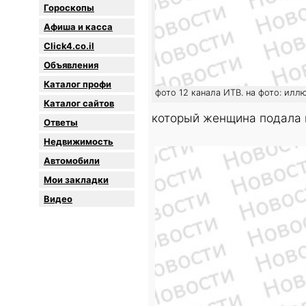
Гороскопы
Афиша и касса
Click4.co.il
Объявления
Каталог профи
фото 12 канала ИТВ. на фото: илл
Каталог сайтов
который женщина подала 
Oтветы
Недвижимость
Автомобили
Мои закладки
Видео