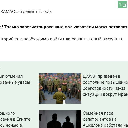
1
в ХАМАС...стреляют плохо.
! Только зарегистрированные пользователи могут оставлят
нтарий вам необходимо войти или создать новый аккаунт на
:
амп отменил
ЦАХАЛ приведен в
ованные удары
состояние повышенн
боеготовности из-за
ситуации вокруг Ира
мощного
Семейная пара
сения в Египте
репатриантов из
сь ночью в
Ашкелона работала на