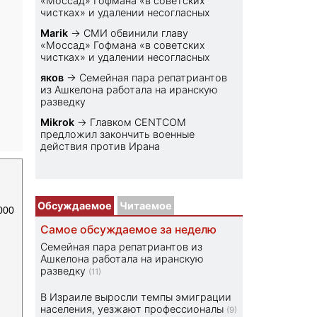
«Моссад» Гофмана «в советских
чистках» и удалении несогласных
Marik
→
СМИ обвинили главу
«Моссад» Гофмана «в советских
чистках» и удалении несогласных
яков
→
Семейная пара репатриантов
из Ашкелона работала на иранскую
разведку
Mikrok
→
Главком CENTCOM
предложил закончить военные
действия против Ирана
Обсуждаемое
Читаемое
000
Самое обсуждаемое за неделю
Семейная пара репатриантов из
Ашкелона работала на иранскую
разведку
(11)
В Израиле выросли темпы эмиграции
населения, уезжают профессионалы
(9)