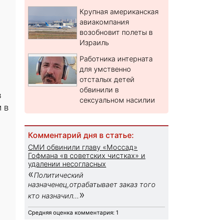
Крупная американская
авиакомпания
возобновит полеты в
Израиль
Работника интерната
для умственно
отсталых детей
обвинили в
в
сексуальном насилии
 в
Комментарий дня в статье:
СМИ обвинили главу «Моссад»
Гофмана «в советских чистках» и
удалении несогласных
«
Политический
назначенец,отрабатывает заказ того
»
кто назначил...
Средняя оценка комментария: 1