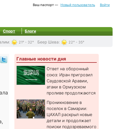
Ваш паспорт —
Новый пользователь
Войти
Спорт
Блоги
алим
:
Беер Шева
:
21° - 32°
22° - 35°
Главные новости дня
Ответ на оборонный
союз: Иран пригрозил
Саудовской Аравии,
атаки в Ормузском
ала
проливе продолжаются
Проникновение в
поселок в Самарии:
ЦАХАЛ раскрыл новые
детали и продолжает
а,
поиски подозреваемого