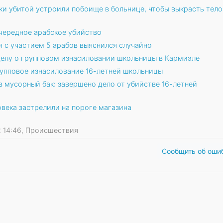
и убитой устроили побоище в больнице, чтобы выкрасть тело
чередное арабское убийство
я с участием 5 арабов выяснился случайно
делу о групповом изнасиловании школьницы в Кармиэле
упповое изнасилование 16-летней школьницы
в мусорный бак: завершено дело от убийстве 16-летней
ека застрелили на пороге магазина
22 14:46, Происшествия
Сообщить об оши