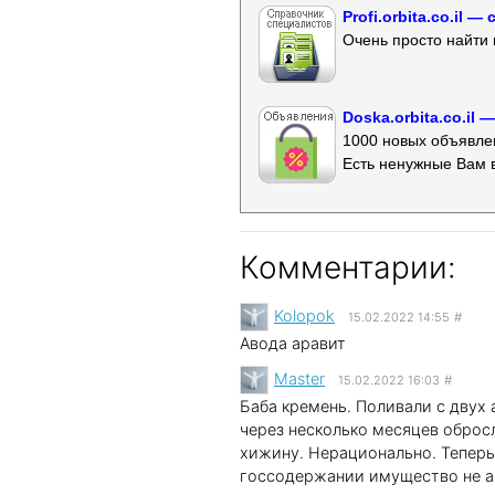
Profi.orbita.co.il
Очень просто найти 
Doska.orbita.co.il
1000 новых объявлен
Есть ненужные Вам 
Комментарии:
Kolopok
15.02.2022 14:55
#
Авода аравит
Master
15.02.2022 16:03
#
Баба кремень. Поливали с двух 
через несколько месяцев обросл
хижину. Нерационально. Теперь
госсодержании имущество не а