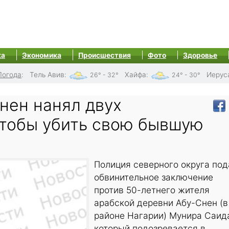
ка
Экономика
Происшествия
Фото
Здоровье
Погода
:
Тель Авив
:
Хайфа
:
Иерус
26° - 32°
24° - 30°
нен нанял двух
чтобы убить свою бывшую
Полиция северного округа под
обвинительное заключение
против 50-летнего жителя
арабской деревни Абу-Снен (в
районе Нагарии) Мунира Саид
который подозревается в