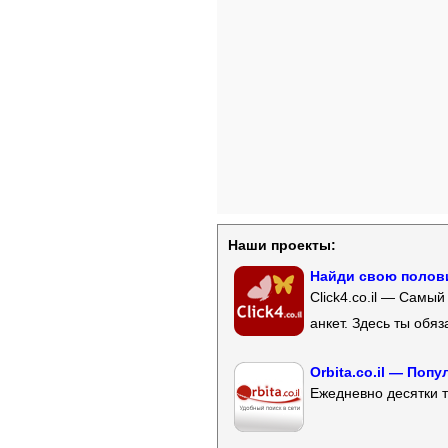
Наши проекты:
Найди свою полови
Click4.co.il — Самы
анкет. Здесь ты обя
Orbita.co.il — Поп
Ежедневно десятки т