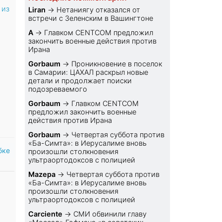
 из
Liran
→
Нетаниягу отказался от
встречи с Зеленским в Вашингтоне
A
→
Главком CENTCOM предложил
закончить военные действия против
Ирана
Gorbaum
→
Проникновение в поселок
в Самарии: ЦАХАЛ раскрыл новые
детали и продолжает поиски
подозреваемого
Gorbaum
→
Главком CENTCOM
предложил закончить военные
действия против Ирана
Gorbaum
→
Четвертая суббота против
«Ба-Симта»: в Иерусалиме вновь
бке
произошли столкновения
ультраортодоксов с полицией
Mazepa
→
Четвертая суббота против
«Ба-Симта»: в Иерусалиме вновь
произошли столкновения
ультраортодоксов с полицией
Carciente
→
СМИ обвинили главу