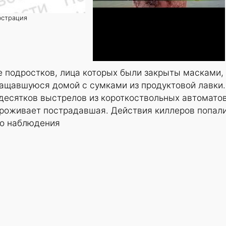
юстрация
е подростков, лица которых были закрыты масками,
ращавшуюся домой с сумками из продуктовой лавки.
десятков выстрелов из короткоствольных автомато
 проживает пострадавшая. Действия киллеров попали
го наблюдения