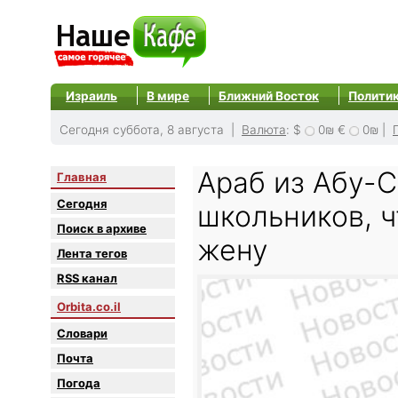
Израиль
В мире
Ближний Восток
Полити
Сегодня суббота, 8 августа |
Валюта
:
$
0₪
€
0₪
|
Араб из Абу-С
Главная
Сегодня
школьников, 
Поиск в архиве
жену
Лента тегов
RSS канал
Orbita.co.il
Словари
Почта
Погода