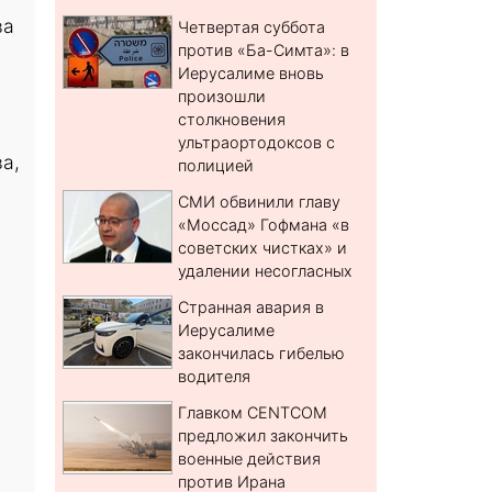
ва
Четвертая суббота
против «Ба-Симта»: в
Иерусалиме вновь
произошли
столкновения
ультраортодоксов с
а,
полицией
СМИ обвинили главу
«Моссад» Гофмана «в
советских чистках» и
удалении несогласных
Странная авария в
Иерусалиме
закончилась гибелью
водителя
Главком CENTCOM
предложил закончить
военные действия
против Ирана