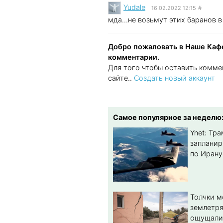
Yudale
16.02.2022 12:15
#
мда...не возьмут этих баранов 
Добро пожаловать в Наше Кафе
комментарии.
Для того чтобы оставить комме
сайте..
Создать новый аккаунт
Самое популярное за неделю
Ynet: Тр
запланир
по Ирану
Толчки 
землетря
ощущали