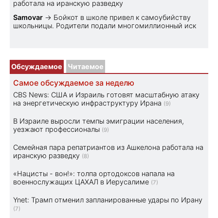
работала на иранскую разведку
Samovar
→
Бойкот в школе привел к самоубийству
школьницы. Родители подали многомиллионный иск
Обсуждаемое
Читаемое
Самое обсуждаемое за неделю
CBS News: США и Израиль готовят масштабную атаку
на энергетическую инфраструктуру Ирана
(9)
В Израиле выросли темпы эмиграции населения,
уезжают профессионалы
(9)
Семейная пара репатриантов из Ашкелона работала на
иранскую разведку
(8)
«Нацисты - вон!»: толпа ортодоксов напала на
военнослужащих ЦАХАЛ в Иерусалиме
(7)
Ynet: Трамп отменил запланированные удары по Ирану
(7)