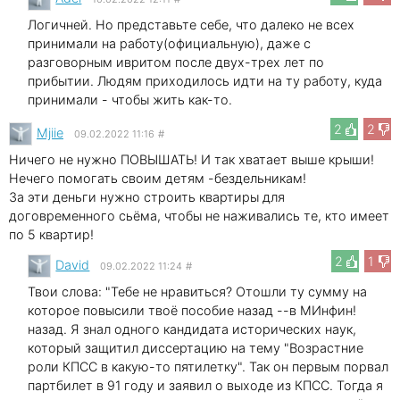
Логичней. Но представьте себе, что далеко не всех
принимали на работу(официальную), даже с
разговорным ивритом после двух-трех лет по
прибытии. Людям приходилось идти на ту работу, куда
принимали - чтобы жить как-то.
2
2
Mjiie
09.02.2022 11:16
#
Ничего не нужно ПОВЫШАТЬ! И так хватает выше крыши!
Нечего помогать своим детям -бездельникам!
За эти деньги нужно строить квартиры для
договременного сьёма, чтобы не наживались те, кто имеет
по 5 квартир!
2
1
David
09.02.2022 11:24
#
Твои слова: "Тебе не нравиться? Отошли ту сумму на
которое повысили твоё пособие назад --в МИнфин!
назад. Я знал одного кандидата исторических наук,
который защитил диссертацию на тему "Возрастние
роли КПСС в какую-то пятилетку". Так он первым порвал
партбилет в 91 году и заявил о выходе из КПСС. Тогда я