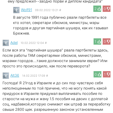
ему предложил--заодно порви и диплом кандидата"
2
0
Wolf91
09.02.2022 13:21
#
В августе 1991 года публично рвали партбилеты все
кто хотел, секретари обкомов, министры, мэры
городов и другая партийная шушера, как их газывал
Брежнев.
1
0
Adel
10.02.2022 12:04
#
Если вся эта "партийная шушера" рвала партбилеты здесь,
после работы ТАМ секретарями обкомов, министрами,
мэрами городов....такие должности занимали евреи? Или
просто это происходило, как после переворота?
0
1
Alt36
14.02.2022 17:09
#
Господа! Я 21год в Израиле и до сих пор чувствую себя
неполноценным по той причине, что не могу понять какой
придурок в Израиле придумал выплачивать пособие по
старости на мужа и жену 1.5 пособия на двоих с доплатой
соц, надбавкой,которую снимают как штраф за переработку
свыше 2800 щек. разрешенную законом установленным