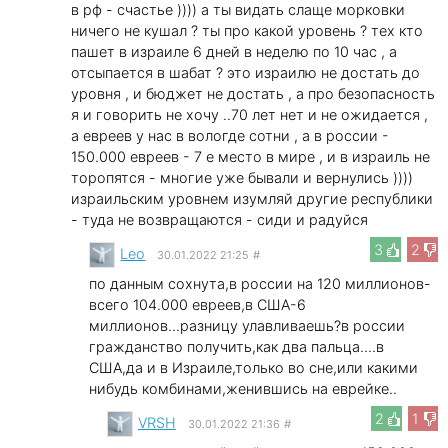
в рф - счастье )))) а ты видать слаще морковки
ничего не кушал ? ты про какой уровень ? тех кто
пашет в израиле 6 дней в неделю по 10 час , а
отсыпается в шабат ? это израилю не достать до
уровня , и бюджет не достать , а про безопасность
я и говорить не хочу ..70 лет нет и не ожидается ,
а евреев у нас в вологде сотни , а в россии -
150.000 евреев - 7 е место в мире , и в израиль не
торопятся - многие уже бывали и вернулись ))))
израильским уровнем изумляй другие республики
- туда не возвращаются - сиди и радуйся
3
2
Leo
30.01.2022 21:25
#
по данным сохнута,в россии на 120 миллионов-
всего 104.000 евреев,в США-6
миллионов...разницу улавливаешь?в россии
гражданство получить,как два пальца....в
США,да и в Израиле,только во сне,или какими
нибудь комбинами,женившись на еврейке..
2
1
VRSH
30.01.2022 21:36
#