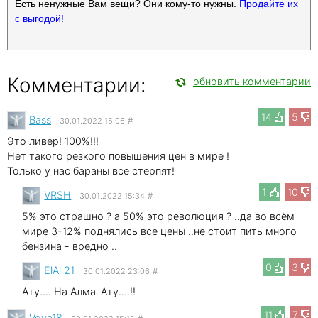
Есть ненужные Вам вещи? Они кому-то нужны.
Продайте их
с выгодой!
Комментарии:
обновить комментарии
14
5
Bass
30.01.2022 15:06
#
Это ливер! 100%!!!
Нет такого резкого повышения цен в мире !
Только у нас бараны все стерпят!
1
10
VRSH
30.01.2022 15:34
#
5% это страшно ? а 50% это революция ? ..да во всём
мире 3-12% поднялись все цены ..не стоит пить много
бензина - вредно ..
0
3
ElAl 21
30.01.2022 23:06
#
Ату.... На Алма-Ату....!!
11
7
Vova18