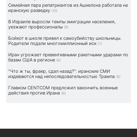
Семейная пара репатриантов из Ашкелона работала на
иранскую разведку
(10)
В Израиле выросли темпы эмиграции населения,
уезжают профессионалы
(9)
Бойкот в школе привел к самоубийству школьницы.
Родители подали многомиллионный иск
(7)
Иран угрожает превентивными ракетными ударами по
базам США в регионе
(6)
"Что ж ты, фраер, сдал назад?": иранские СМИ
издеваются над непоследовательностью Трампа
(6)
Главком CENTCOM предложил закончить военные
действия против Ирана
(6)