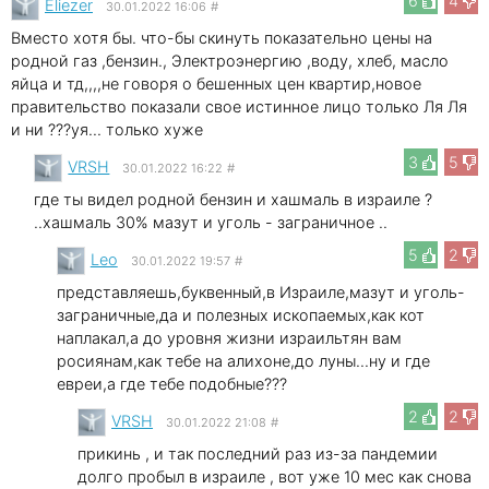
6
4
Eliezer
30.01.2022 16:06
#
Вместо хотя бы. что-бы скинуть показательно цены на
родной газ ,бензин., Электроэнергию ,воду, хлеб, масло
яйца и тд,,,,не говоря о бешенных цен квартир,новое
правительство показали свое истинное лицо только Ля Ля
и ни ???уя... только хуже
3
5
VRSH
30.01.2022 16:22
#
где ты видел родной бензин и хашмаль в израиле ?
..хашмаль 30% мазут и уголь - заграничное ..
5
2
Leo
30.01.2022 19:57
#
представляешь,буквенный,в Израиле,мазут и уголь-
заграничные,да и полезных ископаемых,как кот
наплакал,а до уровня жизни израильтян вам
росиянам,как тебе на алихоне,до луны...ну и где
евреи,а где тебе подобные???
2
2
VRSH
30.01.2022 21:08
#
прикинь , и так последний раз из-за пандемии
долго пробыл в израиле , вот уже 10 мес как снова