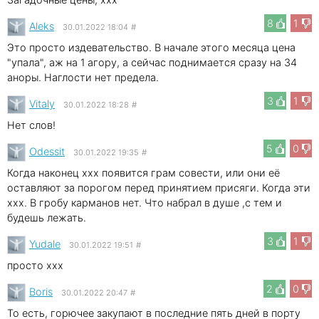
8
1
Aleks
30.01.2022 18:04
#
Это просто издевательство. В начале этого месяца цена
"упала", аж на 1 агору, а сейчас поднимается сразу на 34
аноры. Наглости нет предела.
3
1
Vitaly
30.01.2022 18:28
#
Нет слов!
5
0
Odessit
30.01.2022 19:35
#
Когда наконец xxx появится грам совести, или они её
оставляют за порогом перед принятием присяги. Когда эти
xxx. В гробу карманов нет. Что набрал в душе ,с тем и
будешь лежать.
3
1
Yudale
30.01.2022 19:51
#
просто xxx
2
0
Boris
30.01.2022 20:47
#
То есть, горючее закупают в последние пять дней в порту