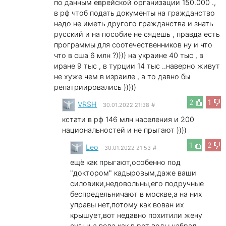
по данным еврейской организации 150.000 .,
в рф чтоб подать документы на гражданство
надо не иметь другого гражданства и знать
русский и на пособие не сядешь , правда есть
программы для соотечественников ну и что
что в сша 6 млн ?)))) на украине 40 тыс , в
иране 9 тыс , в турции 14 тыс ..наверно живут
не хуже чем в израиле , а то давно бы
репатриировались )))))
2
1
VRSH
30.01.2022 21:38
#
кстати в рф 146 млн населения и 200
национальностей и не прыгают ))))
1
2
Leo
30.01.2022 21:53
#
ещё как прыгают,особенно под
"доктором" кадыровым,даже ваши
силовики,недовольны,его подручные
беспредельничают в москве,а на них
управы нет,потому как вован их
крышует,вот недавно похитили жену
судьи,а вова как в рот воды набрал...