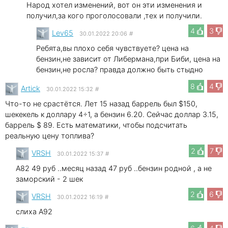
Народ хотел изменений, вот он эти изменения и
получил,за кого проголосовали ,тех и получили.
4
3
Lev65
30.01.2022 20:06
#
Ребята,вы плохо себя чувствуете? цена на
бензин,не зависит от Либермана,при Биби, цена на
бензин,не росла? правда должно быть стыдно
8
4
Artick
30.01.2022 15:32
#
Что-то не срастётся. Лет 15 назад баррель был $150,
шекекель к доллару 4÷1, а бензин 6.20. Сейчас доллар 3.15,
баррель $ 89. Есть математики, чтобы подсчитать
реальную цену топлива?
2
7
VRSH
30.01.2022 15:37
#
А82 49 руб ..месяц назад 47 руб ..бензин родной , а не
заморский - 2 шек
2
6
VRSH
30.01.2022 16:19
#
слиха А92