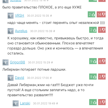
30.01.2022 15:16
#
было правительство ПЛОХОЕ, а это еще ХУЖЕ
2
14
VRSH
30.01.2022 15:35
#
надо чаще менять - стоит перенять опыт незалежной ))))
2
3
Aurelius
30.01.2022 15:39
#
К хорошему, как известно, привыкаешь быстро, и тогда
оно становится обыкновенным. Плохое впечатляет
гораздо дольше. Оно уже и кончилось — а впечатления
остались.
9
6
Grigori98
30.01.2022 15:29
#
Либерман потирает потные ладошки.
9
3
David
30.01.2022 17:00
#
Давай Либерман,жми на газ!!!! Бюджет уже почти
пустой! А еще стольким заплатить надо, а то
правительство развалят!!!!
3
3
Lanski
30.01.2022 19:49
#