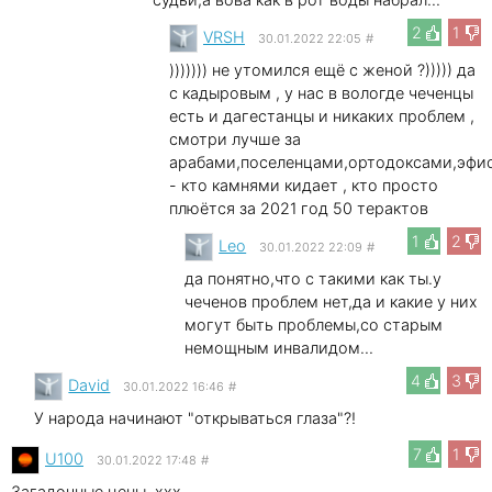
2
1
VRSH
30.01.2022 22:05
#
))))))) не утомился ещё с женой ?))))) да
с кадыровым , у нас в вологде чеченцы
есть и дагестанцы и никаких проблем ,
смотри лучше за
арабами,поселенцами,ортодоксами,эфи
- кто камнями кидает , кто просто
плюётся за 2021 год 50 терактов
1
2
Leo
30.01.2022 22:09
#
да понятно,что с такими как ты.у
чеченов проблем нет,да и какие у них
могут быть проблемы,со старым
немощным инвалидом...
4
3
David
30.01.2022 16:46
#
У народа начинают "открываться глаза"?!
7
1
U100
30.01.2022 17:48
#
Загадочные цены, xxx