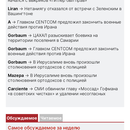
начался с выкриков «Гитлер был прав»
Liran
→
Нетаниягу отказался от встречи с Зеленским в
Вашингтоне
A
→
Главком CENTCOM предложил закончить военные
действия против Ирана
Gorbaum
→
ЦАХАЛ разыскивает боевика на
территории поселения в Самарии
Gorbaum
→
Главком CENTCOM предложил закончить
военные действия против Ирана
Gorbaum
→
В Иерусалиме вновь произошли
столкновения ортодоксов с полицией
Mazepa
→
В Иерусалиме вновь произошли
столкновения ортодоксов с полицией
Carciente
→
СМИ обвинили главу «Моссад» Гофмана
«в советских чистках» и удалении несогласных
Обсуждаемое
Читаемое
Самое обсуждаемое за неделю