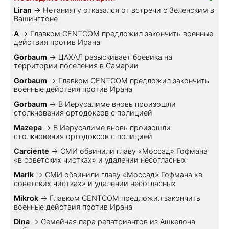
Liran
→
Нетаниягу отказался от встречи с Зеленским в
Вашингтоне
A
→
Главком CENTCOM предложил закончить военные
действия против Ирана
Gorbaum
→
ЦАХАЛ разыскивает боевика на
территории поселения в Самарии
Gorbaum
→
Главком CENTCOM предложил закончить
военные действия против Ирана
Gorbaum
→
В Иерусалиме вновь произошли
столкновения ортодоксов с полицией
Mazepa
→
В Иерусалиме вновь произошли
столкновения ортодоксов с полицией
Carciente
→
СМИ обвинили главу «Моссад» Гофмана
«в советских чистках» и удалении несогласных
Marik
→
СМИ обвинили главу «Моссад» Гофмана «в
советских чистках» и удалении несогласных
Mikrok
→
Главком CENTCOM предложил закончить
военные действия против Ирана
Dina
→
Семейная пара репатриантов из Ашкелона