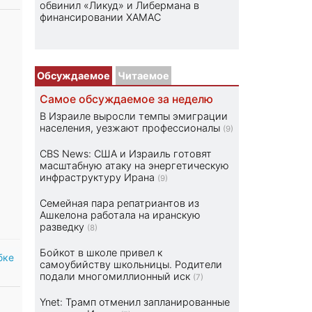
обвинил «Ликуд» и Либермана в
финансировании ХАМАС
Обсуждаемое
Читаемое
Самое обсуждаемое за неделю
В Израиле выросли темпы эмиграции
населения, уезжают профессионалы
(9)
CBS News: США и Израиль готовят
масштабную атаку на энергетическую
инфраструктуру Ирана
(9)
Семейная пара репатриантов из
Ашкелона работала на иранскую
разведку
(8)
Бойкот в школе привел к
бке
самоубийству школьницы. Родители
подали многомиллионный иск
(7)
Ynet: Трамп отменил запланированные