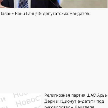
Лаван» Бени Ганца 9 депутатских мандатов.
Религиозная партия ШАС Арье
Дери и «Ционут а-датит» под
руководством Бецалеля