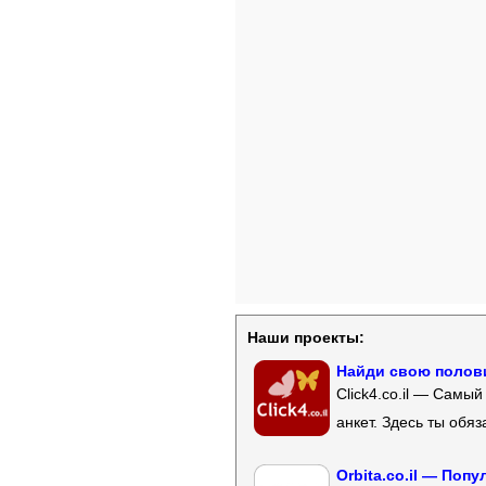
Наши проекты:
Найди свою полови
Click4.co.il — Самы
анкет. Здесь ты обя
Orbita.co.il — Поп