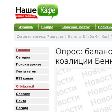
Израиль
В мире
Ближний Восток
Полити
Сегодня пятница, 7 августа |
Валюта
:
$
0₪
€
0₪
|
Опрос: баланс
Главная
Сегодня
коалиции Бен
Поиск в архиве
Лента тегов
RSS канал
Orbita.co.il
Словари
Почта
Погода