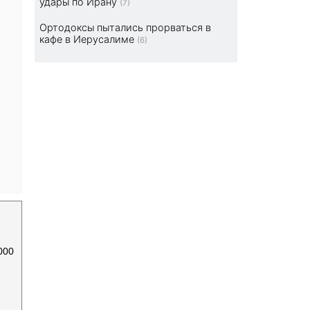
удары по Ирану
(7)
Ортодоксы пытались прорваться в
кафе в Иерусалиме
(6)
000