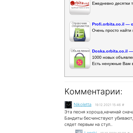
Ежедневно десятки т
Profi.orbita.co.il
Очень просто найти 
Doska.orbita.co.il
1000 новых объявлен
Есть ненужные Вам 
Комментарии:
Nikoletta
19.12.2021 15:46
#
Эта песня хороша,начинай снача
Бандиты бесчинствуют убивают,д
сядет первым на стул..
Lanski