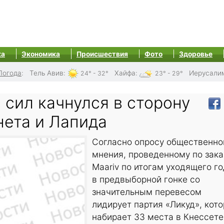
ка
Экономика
Происшествия
Фото
Здоровье
Погода
:
Тель Авив
:
Хайфа
:
Иерусали
24° - 32°
23° - 29°
 сил качнулся в сторону
нета и Лапида
Согласно опросу общественно
мнения, проведенному по зака
Maariv по итогам уходящего го
в предвыборной гонке со
значительным перевесом
лидирует партия «Ликуд», кот
набирает 33 места в Кнессете