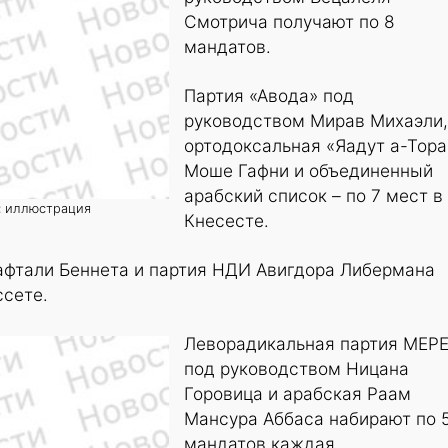
Смотрича получают по 8
мандатов.
Партия «Авода» под
руководством Мирав Михаэли,
ортодоксальная «Яадут а-Тора
Моше Гафни и объединенный
арабский список – по 7 мест в
о: иллюстрация
Кнесесте.
афтали Беннета и партия НДИ Авигдора Либермана
ссете.
Леворадикальная партия МЕР
под руководством Ницана
Горовица и арабская Раам
Мансура Аббаса набирают по 
мандатов каждая.