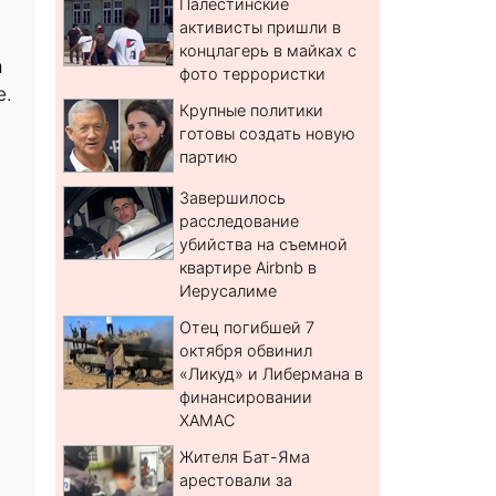
Палестинские
активисты пришли в
концлагерь в майках с
а
фото террористки
е.
Крупные политики
готовы создать новую
партию
Завершилось
расследование
убийства на съемной
квартире Airbnb в
Иерусалиме
Отец погибшей 7
октября обвинил
«Ликуд» и Либермана в
финансировании
ХАМАС
Жителя Бат-Яма
арестовали за