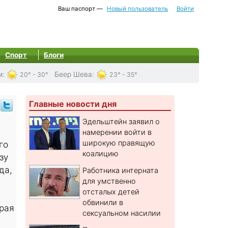
Ваш паспорт —
Новый пользователь
Войти
Спорт
Блоги
м
:
Беер Шева
:
20° - 30°
23° - 35°
Главные новости дня
Эдельштейн заявил о
намерении войти в
широкую правящую
го
коалицию
зу
да,
Работника интерната
для умственно
отсталых детей
обвинили в
орая
сексуальном насилии