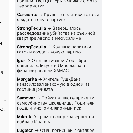
пришли в концлагерь в майках с фото
террористки
Carciente
→
Крупные политики готовы
создать новую партию
ет
StrongTequila
→
Завершилось
расследование убийства на съемной
квартире Airbnb в Иерусалиме
я
StrongTequila
→
Крупные политики
готовы создать новую партию
Igor
→
Отец погибшей 7 октября
обвинил «Ликуд» и Либермана в
финансировании ХАМАС
е,
Margarita
→
Житель Гуш-Дана
изнасиловал знакомую в одной из
гостиниц Эйлата
Samovar
→
Бойкот в школе привел к
сно
самоубийству школьницы. Родители
подали многомиллионный иск
ю.
Mikrok
→
Трамп: вскоре завершится
война с Ираном
Lugatch
→
Отец погибшей 7 октября