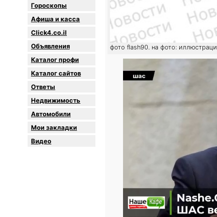
Гороскопы
Афиша и касса
Click4.co.il
Объявления
фото flash90. на фото: иллюстрац
Каталог профи
Каталог сайтов
Oтветы
Недвижимость
Автомобили
Мои закладки
Видео