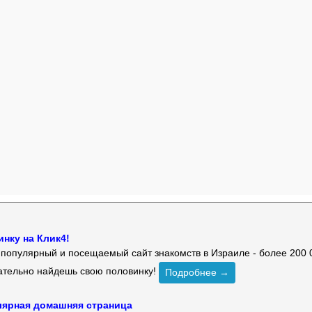
нку на Клик4!
й популярный и посещаемый сайт знакомств в Израиле - более 200 
зательно найдешь свою половинку!
Подробнее →
улярная домашняя страница