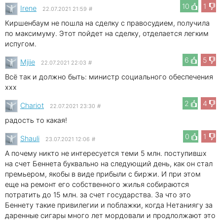
10
1
Irene
22.07.2021 21:59
#
Киршенбаум не пошла на сделку с правосудием, получила
по максимуму. Этот пойдет на сделку, отделается легким
испугом.
6
5
Mjiie
22.07.2021 22:03
#
Всё так и должно быть: министр социального обеспечения
xxx
2
4
Chariot
22.07.2021 23:30
#
радость то какая!
0
1
Shauli
23.07.2021 12:06
#
А почему никто не интересуется теми 5 млн. поступившх
на счет Беннета буквально на следующий день, как он стал
премьером, якобы в виде прибыли с биржи. И при этом
еще на ремонт его собственного жилья собираются
потратить до 15 млн. за счет государства. За что это
Беннету такие привилегии и поблажки, когда Нетаниягу за
даренные сигары много лет мордовали и продлолжают это