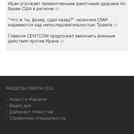
Иран угрожает превентивными ракетными ударами по
базам США в регионе
(6)
"Что ж ты, фраер, сдал назад?": иранские СМИ
издеваются над непоследовательностью Трампа
(6)
Главком CENTCOM предложил закончить военные
действия против Ирана
(6)
РАЗДЕЛЫ ORBITA.CO.IL
- Новости Израиля
- Видео дня
- Дайджест Новостей
- Справочник специалистов