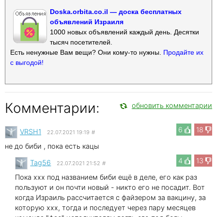
Doska.orbita.co.il — доска бесплатных
объявлений Израиля
1000 новых объявлений каждый день. Десятки
тысяч посетителей.
Есть ненужные Вам вещи? Они кому-то нужны.
Продайте их
с выгодой!
Комментарии:
обновить комментарии
6
18
VRSH1
22.07.2021 19:19
#
не до биби , пока есть кацы
4
13
Tag56
22.07.2021 21:52
#
Пока xxx под названием биби ещё в деле, его как раз
пользуют и он почти новый - никто его не посадит. Вот
когда Израиль рассчитается с файзером за вакцину, за
которую xxx, тогда и последует через пару месяцев