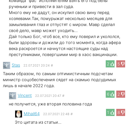
команда "фас" исполнителям взять его под белы
рученьки и привести в зал суда.
Много ему не дадут, он искупил свою вину перед
хозяевами.Так, помурыжат несколько месяцев для
замыливания глаз и отпустят с миром. Мавр сделал
своё дело, мавр может уходить...
Дай только Бог, чтоб все, кто ему поверил и укололся,
были здоровы и дожили до того момента, когда афера
века раскроется и начнутся настоящие суды над
преступниками, повергшими мир в хаос вакцинации.
2
5
Stas
22.07.2021 20:24
#
Таким образом, по самым оптимистичным подсчетам
министр соцобеспечения сядет на скамью подсудимых
лишь в начале 2022 года.
6
2
Vincent
22.07.2021 20:47
#
не получится, уже вторая половина года
1
8
Mihail64
22.07.2021 22:48
#
Это цитата из статьи...