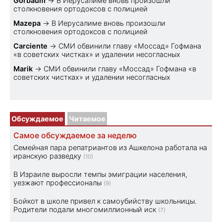
Gorbaum
→
В Иерусалиме вновь произошли
столкновения ортодоксов с полицией
Mazepa
→
В Иерусалиме вновь произошли
столкновения ортодоксов с полицией
Carciente
→
СМИ обвинили главу «Моссад» Гофмана
«в советских чистках» и удалении несогласных
Marik
→
СМИ обвинили главу «Моссад» Гофмана «в
советских чистках» и удалении несогласных
Обсуждаемое
Читаемое
Самое обсуждаемое за неделю
Семейная пара репатриантов из Ашкелона работала на
иранскую разведку
(10)
В Израиле выросли темпы эмиграции населения,
уезжают профессионалы
(9)
Бойкот в школе привел к самоубийству школьницы.
Родители подали многомиллионный иск
(7)