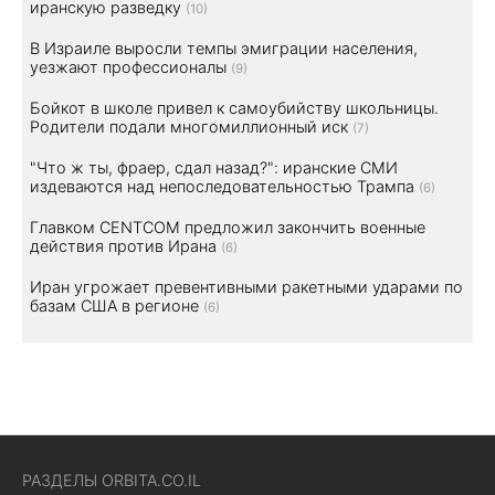
иранскую разведку
(10)
В Израиле выросли темпы эмиграции населения,
уезжают профессионалы
(9)
Бойкот в школе привел к самоубийству школьницы.
Родители подали многомиллионный иск
(7)
"Что ж ты, фраер, сдал назад?": иранские СМИ
издеваются над непоследовательностью Трампа
(6)
Главком CENTCOM предложил закончить военные
действия против Ирана
(6)
Иран угрожает превентивными ракетными ударами по
базам США в регионе
(6)
РАЗДЕЛЫ ORBITA.CO.IL