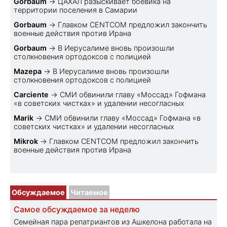
Gorbaum
→
ЦАХАЛ разыскивает боевика на
территории поселения в Самарии
Gorbaum
→
Главком CENTCOM предложил закончить
военные действия против Ирана
Gorbaum
→
В Иерусалиме вновь произошли
столкновения ортодоксов с полицией
Mazepa
→
В Иерусалиме вновь произошли
столкновения ортодоксов с полицией
Carciente
→
СМИ обвинили главу «Моссад» Гофмана
«в советских чистках» и удалении несогласных
Marik
→
СМИ обвинили главу «Моссад» Гофмана «в
советских чистках» и удалении несогласных
Mikrok
→
Главком CENTCOM предложил закончить
военные действия против Ирана
Обсуждаемое
Читаемое
Самое обсуждаемое за неделю
Семейная пара репатриантов из Ашкелона работала на