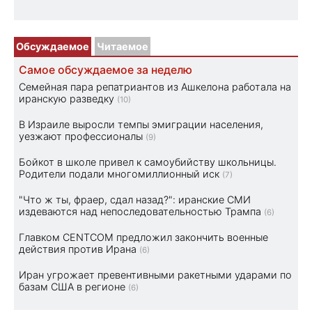
Обсуждаемое
Читаемое
Самое обсуждаемое за неделю
Семейная пара репатриантов из Ашкелона работала на
иранскую разведку
(10)
В Израиле выросли темпы эмиграции населения,
уезжают профессионалы
(9)
Бойкот в школе привел к самоубийству школьницы.
Родители подали многомиллионный иск
(7)
"Что ж ты, фраер, сдал назад?": иранские СМИ
издеваются над непоследовательностью Трампа
(6)
Главком CENTCOM предложил закончить военные
действия против Ирана
(6)
Иран угрожает превентивными ракетными ударами по
базам США в регионе
(6)