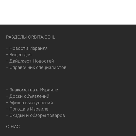
РАЗДЕЛЫ ORBITA.CO.IL
- Новости Израиля
- Видео дня
- Дайджест Новостей
- Справочник специалистов
- Знакомства в Израиле
- Доски объявлений
- Афиша выступлений
- Погода в Израиле
- Скидки и обзоры товаров
О НАС