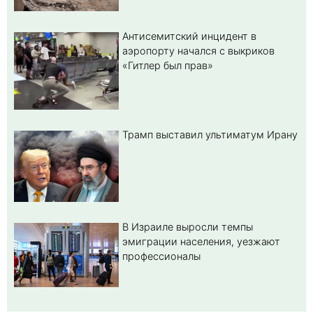
Антисемитский инцидент в
аэропорту начался с выкриков
«Гитлер был прав»
Трамп выставил ультиматум Ирану
В Израиле выросли темпы
эмиграции населения, уезжают
профессионалы