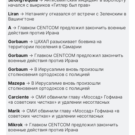
начался с выкриков «Гитлер был прав»
Liran
→
Нетаниягу отказался от встречи с Зеленским в
Вашингтоне
A
→
Главком CENTCOM предложил закончить военные
действия против Ирана
Gorbaum
→
ЦАХАЛ разыскивает боевика на
территории поселения в Самарии
Gorbaum
→
Главком CENTCOM предложил закончить
военные действия против Ирана
Gorbaum
→
В Иерусалиме вновь произошли
столкновения ортодоксов с полицией
Mazepa
→
В Иерусалиме вновь произошли
столкновения ортодоксов с полицией
Carciente
→
СМИ обвинили главу «Моссад» Гофмана
«в советских чистках» и удалении несогласных
Marik
→
СМИ обвинили главу «Моссад» Гофмана «в
советских чистках» и удалении несогласных
Mikrok
→
Главком CENTCOM предложил закончить
военные действия против Ирана