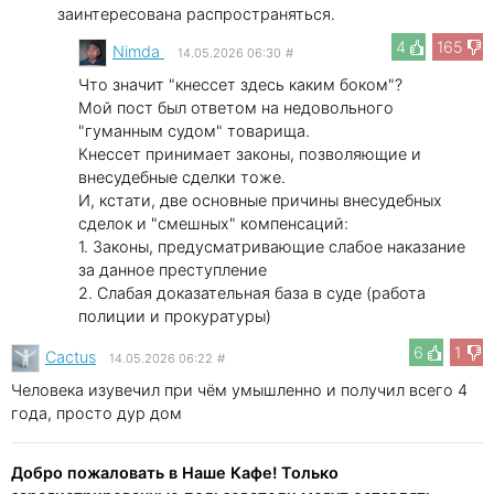
заинтересована распространяться.
4
165
Nimda
14.05.2026 06:30
#
Что значит "кнессет здесь каким боком"?
Мой пост был ответом на недовольного
"гуманным судом" товарища.
Кнессет принимает законы, позволяющие и
внесудебные сделки тоже.
И, кстати, две основные причины внесудебных
сделок и "смешных" компенсаций:
1. Законы, предусматривающие слабое наказание
за данное преступление
2. Слабая доказательная база в суде (работа
полиции и прокуратуры)
6
1
Cactus
14.05.2026 06:22
#
Человека изувечил при чём умышленно и получил всего 4
года, просто дур дом
Добро пожаловать в Наше Кафе! Только