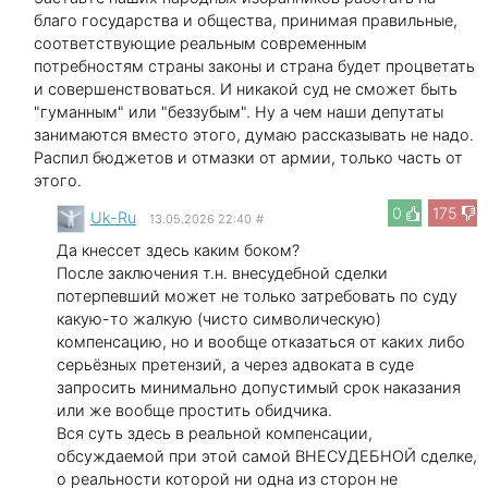
благо государства и общества, принимая правильные,
соответствующие реальным современным
потребностям страны законы и страна будет процветать
и совершенствоваться. И никакой суд не сможет быть
"гуманным" или "беззубым". Ну а чем наши депутаты
занимаются вместо этого, думаю рассказывать не надо.
Распил бюджетов и отмазки от армии, только часть от
этого.
0
175
Uk-Ru
13.05.2026 22:40
#
Да кнессет здесь каким боком?
После заключения т.н. внесудебной сделки
потерпевший может не только затребовать по суду
какую-то жалкую (чисто символическую)
компенсацию, но и вообще отказаться от каких либо
серьёзных претензий, а через адвоката в суде
запросить минимально допустимый срок наказания
или же вообще простить обидчика.
Вся суть здесь в реальной компенсации,
обсуждаемой при этой самой ВНЕСУДЕБНОЙ сделке,
о реальности которой ни одна из сторон не