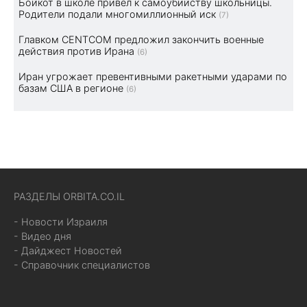
Бойкот в школе привел к самоубийству школьницы.
Родители подали многомиллионный иск
(7)
Главком CENTCOM предложил закончить военные
действия против Ирана
(6)
Иран угрожает превентивными ракетными ударами по
базам США в регионе
(6)
РАЗДЕЛЫ ORBITA.CO.IL
- Новости Израиля
- Видео дня
- Дайджест Новостей
- Справочник специалистов