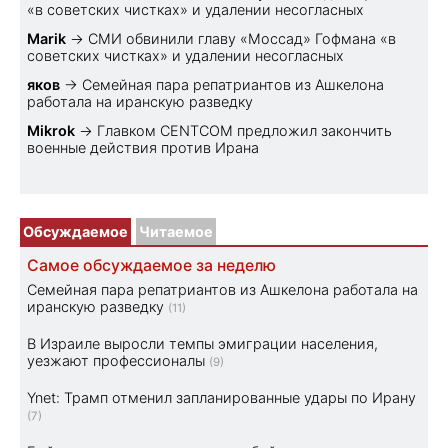
«в советских чистках» и удалении несогласных
Marik
→
СМИ обвинили главу «Моссад» Гофмана «в
советских чистках» и удалении несогласных
яков
→
Семейная пара репатриантов из Ашкелона
работала на иранскую разведку
Mikrok
→
Главком CENTCOM предложил закончить
военные действия против Ирана
Обсуждаемое
Читаемое
Самое обсуждаемое за неделю
Семейная пара репатриантов из Ашкелона работала на
иранскую разведку
(11)
В Израиле выросли темпы эмиграции населения,
уезжают профессионалы
(9)
Ynet: Трамп отменил запланированные удары по Ирану
(7)