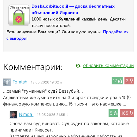
Doska.orbita.co.il — доска бесплатных
объявлений Израиля
1000 новых объявлений каждый день. Десятки
тысяч посетителей.
Есть ненужные Вам вещи? Они кому-то нужны.
Продайте их
с выгодой!
Комментарии:
обновить комментарии
17
2
Fomtsh
13.05.2026 19:02
#
...самый "гуманный" суд? Беззубый...
Адекватный же :умножить на 3 и срок отсидки,и раз в 10(!)
финансовую компенса ццию...15 тысяч - это насмешке....
5
165
Nimda
13.05.2026 21:55
#
Снова вам суд виноват. Суд судит по законам, которые
принимает Кнессет.
Заставте наших народных избранников работать на