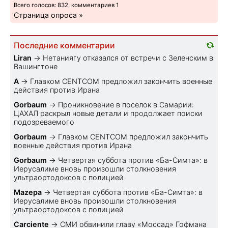
Всего голосов: 832, комментариев 1
Страница опроса »
Последние комментарии
Liran
→
Нетаниягу отказался от встречи с Зеленским в
Вашингтоне
A
→
Главком CENTCOM предложил закончить военные
действия против Ирана
Gorbaum
→
Проникновение в поселок в Самарии:
ЦАХАЛ раскрыл новые детали и продолжает поиски
подозреваемого
Gorbaum
→
Главком CENTCOM предложил закончить
военные действия против Ирана
Gorbaum
→
Четвертая суббота против «Ба-Симта»: в
Иерусалиме вновь произошли столкновения
ультраортодоксов с полицией
Mazepa
→
Четвертая суббота против «Ба-Симта»: в
Иерусалиме вновь произошли столкновения
ультраортодоксов с полицией
Carciente
→
СМИ обвинили главу «Моссад» Гофмана