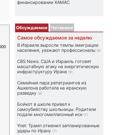
финансировании ХАМАС
Обсуждаемое
Читаемое
Самое обсуждаемое за неделю
В Израиле выросли темпы эмиграции
000
населения, уезжают профессионалы
(9)
CBS News: США и Израиль готовят
масштабную атаку на энергетическую
инфраструктуру Ирана
(9)
Семейная пара репатриантов из
Ашкелона работала на иранскую
разведку
(8)
Бойкот в школе привел к
самоубийству школьницы. Родители
подали многомиллионный иск
(7)
Ynet: Трамп отменил запланированные
удары по Ирану
(7)