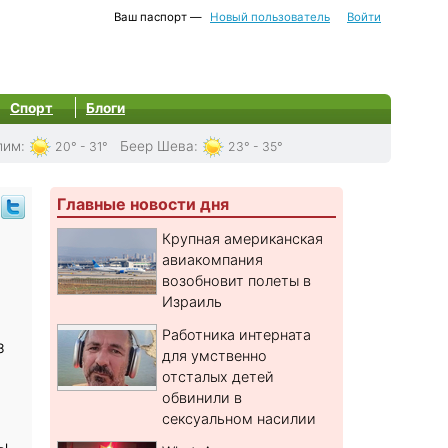
Ваш паспорт —
Новый пользователь
Войти
Спорт
Блоги
лим
:
Беер Шева
:
20° - 31°
23° - 35°
Главные новости дня
Крупная американская
авиакомпания
возобновит полеты в
Израиль
Работника интерната
з
для умственно
отсталых детей
обвинили в
сексуальном насилии
ы.