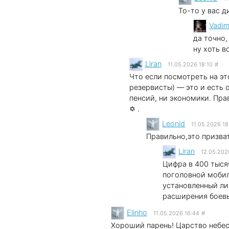
То-то у вас д
Vadi
да точно,
ну хоть в
Liran
11.05.2026 18:10
#
Что если посмотреть на эт
резервисты) — это и есть 
пенсий, ни экономики. Пра
✡ .
Leonid
11.05.2026 18
Правильно,это призва
Liran
12.05.202
Цифра в 400 тыся
поголовной мобил
установленный ли
расширения боевы
Elinho
11.05.2026 16:44
#
Хороший парень! Царство небес