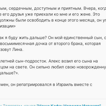
ым, сердечным, доступным и приятным. Вчера, ког
 его друзья уже приехали ко мне и его жене. Это
должны были освободить в конце этого месяца, он у
лизации»
Как я буду жить дальше? Он мой единственный сын, 
ь восьмимесячная дочка от второго брака, которая
зовут Лина.
-летней сын-подросток. Алекс возил его сына на
отцом на свете. Он сильно любил свою новорожденн
дальше?».
мен, он репатриировался в Израиль вместе с
ш Телеграм-канал
"Наше Кафе: Новости Израиля"