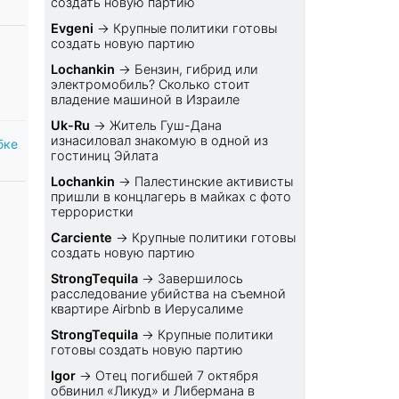
создать новую партию
Evgeni
→
Крупные политики готовы
создать новую партию
Lochankin
→
Бензин, гибрид или
электромобиль? Cколько стоит
владение машиной в Израиле
Uk-Ru
→
Житель Гуш-Дана
изнасиловал знакомую в одной из
бке
гостиниц Эйлата
Lochankin
→
Палестинские активисты
пришли в концлагерь в майках с фото
террористки
Carciente
→
Крупные политики готовы
создать новую партию
StrongTequila
→
Завершилось
расследование убийства на съемной
квартире Airbnb в Иерусалиме
StrongTequila
→
Крупные политики
готовы создать новую партию
Igor
→
Отец погибшей 7 октября
обвинил «Ликуд» и Либермана в