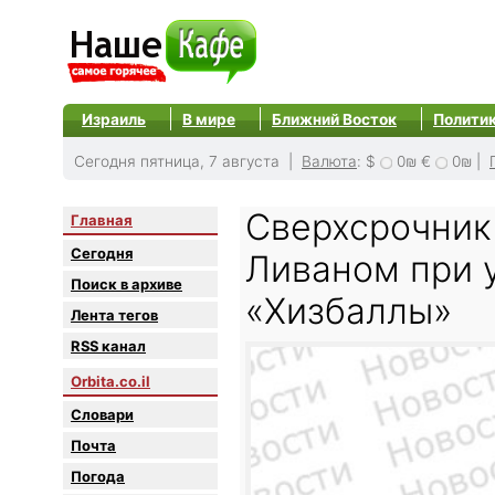
Израиль
В мире
Ближний Восток
Полити
Сегодня пятница, 7 августа |
Валюта
:
$
0₪
€
0₪
|
Сверхсрочник
Главная
Сегодня
Ливаном при 
Поиск в архиве
«Хизбаллы»
Лента тегов
RSS канал
Orbita.co.il
Словари
Почта
Погода