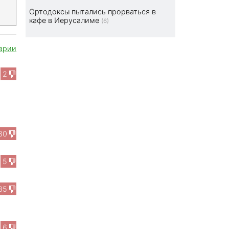
Ортодоксы пытались прорваться в
кафе в Иерусалиме
(6)
арии
2
80
5
85
6