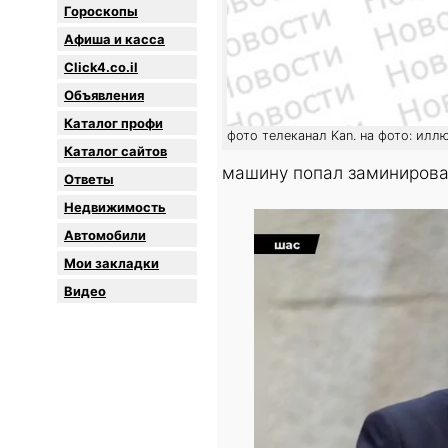
Гороскопы
Афиша и касса
Click4.co.il
Объявления
Каталог профи
фото телеканал Kan. на фото: илл
Каталог сайтов
машину попал заминирова
Oтветы
Недвижимость
Автомобили
Мои закладки
Видео