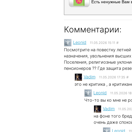
Есть ненужные Вам 
Комментарии:
Leonid
11.05.2026 15:11
#
Посмотрите на повестку летней 
назначения, увольнения высших
Поселения, религиозные уклонис
пенсионеров ?? Где защита резе
Vadim
11.05.2026 17:35
#
это не критика , а критика
Leonid
11.05.2026 18
Что-то вы ко мне не р
Vadim
11.05.20
на фоне того бред
очень даже спокой
Leonid
1