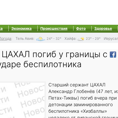
ка
Экономика
Происшествия
Фото
Здоровье
Погода
:
Тель Авив
:
Хайфа
:
Иеруса
24° - 32°
23° - 29°
 ЦАХАЛ погиб у границы с
ударе беспилотника
Старший сержант ЦАХАЛ
Александр Глобенёв (47 лет, и
Петах-Тиквы) погиб вчера при
детонации заминированного
беспилотника «Хизбаллы»
недалеко от ливанской границ