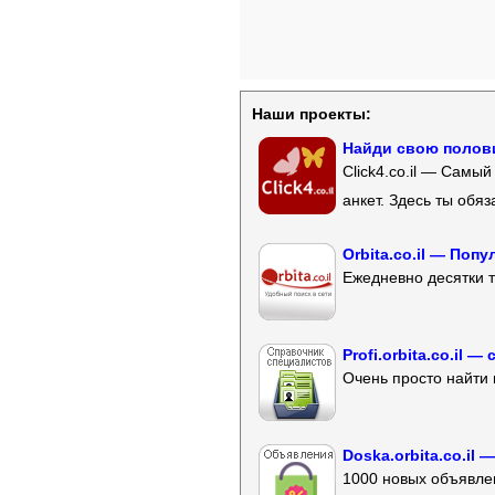
Наши проекты:
Найди свою полови
Click4.co.il — Самы
анкет. Здесь ты обя
Orbita.co.il — Поп
Ежедневно десятки т
Profi.orbita.co.il
Очень просто найти 
Doska.orbita.co.il
1000 новых объявлен