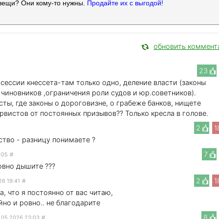
вещи? Они кому-то нужны.
Продайте их с выгодой!
обновить коммент
23
сессии кнессета-там только одно, деление власти (законы
 чиновников ,ограничения роли судов и юр.советников).
ты, где законы о дороговизне, о грабеже банков, нищете
рвистов от постоянных призывов?? Только кресла в голове.
2
1
нство - разницу понимаете ?
7
:05
#
овно дышите ???
2
1
26 19:41
#
а, что я постоянно от вас читаю,
но и ровно.. не благодарите
8
1.05.2026 23:03
#