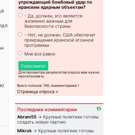
упреждающий бомбовый удар по
иранским ядерным объектам?
да
- Да, должен, это является
жизненно важным для
пал
безопасности страны
- Нет, не должен. США обеспечат
прекращение иранской атомной
программы
он
Мне все равно
Голосовать!
Для просмотра результатов опроса вам нужно
проголосовать
ую
Всего голосов: 740, комментариев 1
Страница опроса »
Последние комментарии
Abram55
→
Крупные политики готовы
создать новую партию
Mikrok
→
Крупные политики готовы