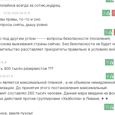
излайков всегда за сотню,мудрец
m
2
1
12.05.2026 04:12
#
 вы правы, то-то и оно
опросы сняты, дышу ровно
5
о под другим углом ----- вопросы безопасности (поселения,
основа выживания страны сейчас. Без безопасности не будет н
вительство расставляет приоритеты правильно в условиях во
11
:15
#
ть 400 тысяч резервистов ???
6
6 05:07
#
ч является максимальной планкой , а не объемом немедленной
изации. До принятия этого постановления максимальный
мит составлял 260 тысяч человек. Данная мера введена на фо
х действий против группировки «Хезболла» в Ливане. ✈ ✈
10
ное, земля пухом!