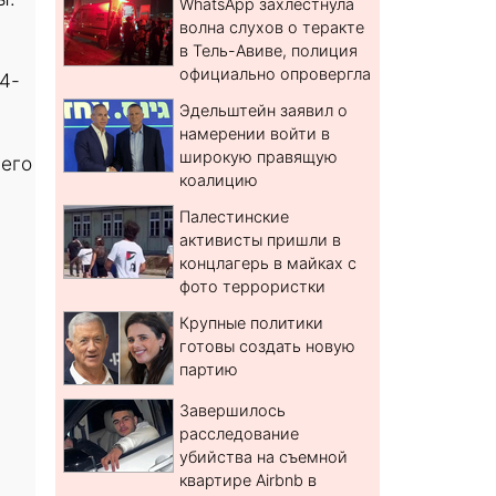
WhatsApp захлестнула
волна слухов о теракте
в Тель-Авиве, полиция
официально опровергла
4-
Эдельштейн заявил о
намерении войти в
широкую правящую
 его
коалицию
Палестинские
активисты пришли в
концлагерь в майках с
фото террористки
Крупные политики
готовы создать новую
партию
Завершилось
расследование
убийства на съемной
квартире Airbnb в