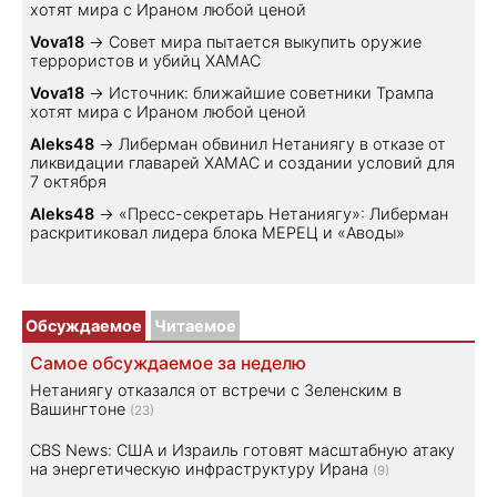
хотят мира с Ираном любой ценой
Vova18
→
Совет мира пытается выкупить оружие
террористов и убийц ХАМАС
Vova18
→
Источник: ближайшие советники Трампа
хотят мира с Ираном любой ценой
Aleks48
→
Либерман обвинил Нетаниягу в отказе от
ликвидации главарей ХАМАС и создании условий для
7 октября
Aleks48
→
«Пресс-секретарь Нетаниягу»: Либерман
раскритиковал лидера блока МЕРЕЦ и «Аводы»
Обсуждаемое
Читаемое
Самое обсуждаемое за неделю
Нетаниягу отказался от встречи с Зеленским в
Вашингтоне
(23)
CBS News: США и Израиль готовят масштабную атаку
на энергетическую инфраструктуру Ирана
(9)