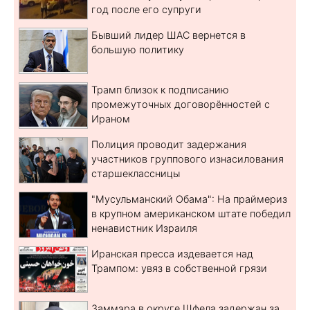
год после его супруги
Бывший лидер ШАС вернется в
большую политику
Трамп близок к подписанию
промежуточных договорённостей с
Ираном
Полиция проводит задержания
участников группового изнасилования
старшеклассницы
"Мусульманский Обама": На праймериз
в крупном американском штате победил
ненавистник Израиля
Иранская пресса издевается над
Трампом: увяз в собственной грязи
Заммэра в округе Шфела задержан за