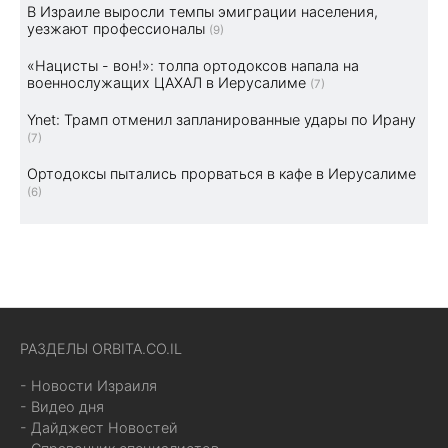
В Израиле выросли темпы эмиграции населения,
уезжают профессионалы
(9)
«Нацисты - вон!»: толпа ортодоксов напала на
военнослужащих ЦАХАЛ в Иерусалиме
(7)
Ynet: Трамп отменил запланированные удары по Ирану
(7)
Ортодоксы пытались прорваться в кафе в Иерусалиме
(6)
РАЗДЕЛЫ ORBITA.CO.IL
- Новости Израиля
- Видео дня
- Дайджест Новостей