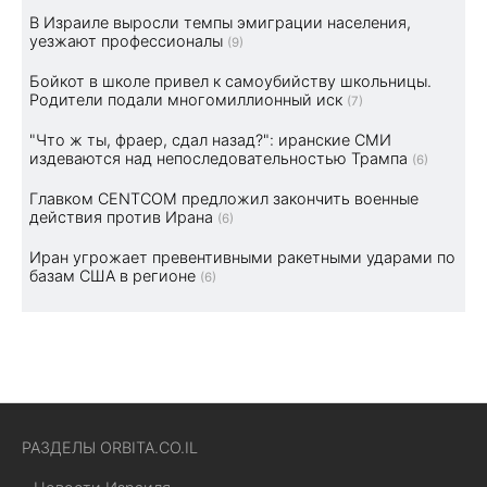
В Израиле выросли темпы эмиграции населения,
уезжают профессионалы
(9)
Бойкот в школе привел к самоубийству школьницы.
Родители подали многомиллионный иск
(7)
"Что ж ты, фраер, сдал назад?": иранские СМИ
издеваются над непоследовательностью Трампа
(6)
Главком CENTCOM предложил закончить военные
действия против Ирана
(6)
Иран угрожает превентивными ракетными ударами по
базам США в регионе
(6)
РАЗДЕЛЫ ORBITA.CO.IL