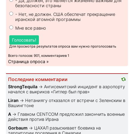
- Да, должен, это является жизненно важным для
безопасности страны
- Нет, не должен. США обеспечат прекращение
иранской атомной программы
Мне все равно
Голосовать!
Для просмотра результатов опроса вам нужно проголосовать
Всего голосов: 901, комментариев 1
Страница опроса »
Последние комментарии
StrongTequila
→
Антисемитский инцидент в аэропорту
начался с выкриков «Гитлер был прав»
Liran
→
Нетаниягу отказался от встречи с Зеленским в
Вашингтоне
A
→
Главком CENTCOM предложил закончить военные
действия против Ирана
Gorbaum
→
ЦАХАЛ разыскивает боевика на
территории поселения в Самарии