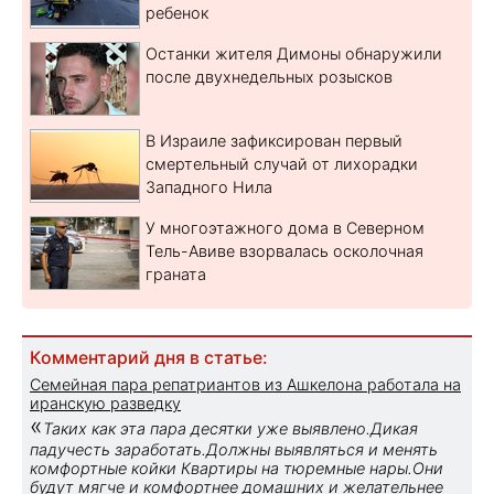
ребенок
Останки жителя Димоны обнаружили
после двухнедельных розысков
В Израиле зафиксирован первый
смертельный случай от лихорадки
Западного Нила
У многоэтажного дома в Северном
Тель-Авиве взорвалась осколочная
граната
Комментарий дня в статье:
Семейная пара репатриантов из Ашкелона работала на
иранскую разведку
«
Таких как эта пара десятки уже выявлено.Дикая
падучесть заработать.Должны выявляться и менять
комфортные койки Квартиры на тюремные нары.Они
будут мягче и комфортнее домашних и желательнее