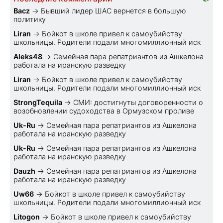
Bacz
→
Бывший лидер ШАС вернется в большую
политику
Liran
→
Бойкот в школе привел к самоубийству
школьницы. Родители подали многомиллионный иск
Aleks48
→
Семейная пара репатриантов из Ашкелона
работала на иранскую разведку
Liran
→
Бойкот в школе привел к самоубийству
школьницы. Родители подали многомиллионный иск
StrongTequila
→
СМИ: достигнуты договоренности о
возобновлении судоходства в Ормузском проливе
Uk-Ru
→
Семейная пара репатриантов из Ашкелона
работала на иранскую разведку
Uk-Ru
→
Семейная пара репатриантов из Ашкелона
работала на иранскую разведку
Dauzh
→
Семейная пара репатриантов из Ашкелона
работала на иранскую разведку
Uw66
→
Бойкот в школе привел к самоубийству
школьницы. Родители подали многомиллионный иск
Litogon
→
Бойкот в школе привел к самоубийству