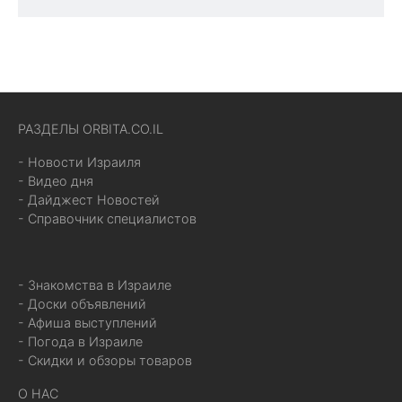
РАЗДЕЛЫ ORBITA.CO.IL
- Новости Израиля
- Видео дня
- Дайджест Новостей
- Справочник специалистов
- Знакомства в Израиле
- Доски объявлений
- Афиша выступлений
- Погода в Израиле
- Скидки и обзоры товаров
О НАС