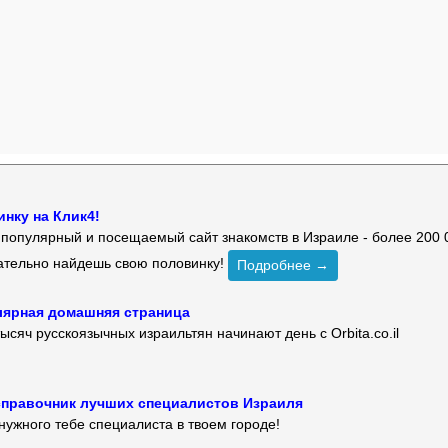
нку на Клик4!
й популярный и посещаемый сайт знакомств в Израиле - более 200 
зательно найдешь свою половинку!
Подробнее →
улярная домашняя страница
ысяч русскоязычных израильтян начинают день с Orbita.co.il
 — справочник лучших специалистов Израиля
нужного тебе специалиста в твоем городе!