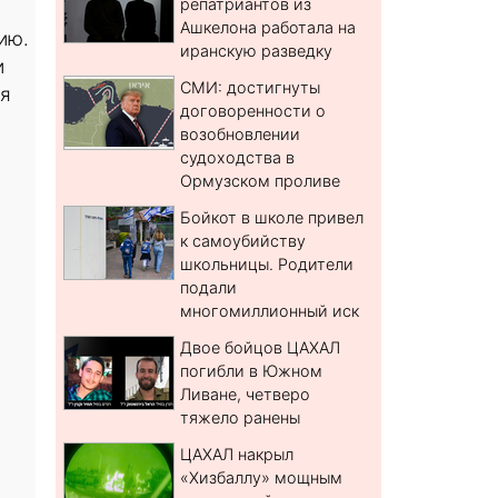
репатриантов из
Ашкелона работала на
ию.
иранскую разведку
и
СМИ: достигнуты
мя
договоренности о
возобновлении
судоходства в
Ормузском проливе
Бойкот в школе привел
к самоубийству
школьницы. Родители
подали
многомиллионный иск
Двое бойцов ЦАХАЛ
погибли в Южном
Ливане, четверо
тяжело ранены
ЦАХАЛ накрыл
«Хизбаллу» мощным