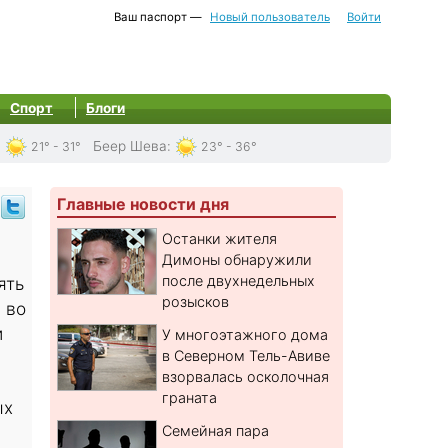
Ваш паспорт —
Новый пользователь
Войти
Спорт
Блоги
:
Беер Шева
:
21° - 31°
23° - 36°
Главные новости дня
Останки жителя
Димоны обнаружили
после двухнедельных
ять
розысков
 во
и
У многоэтажного дома
в Северном Тель-Авиве
взорвалась осколочная
граната
ых
Семейная пара