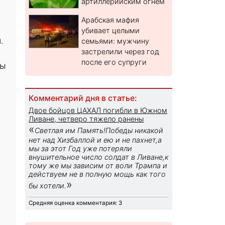
артиллерийским огнем
Арабская мафия
убивает целыми
.
семьями: мужчину
застрелили через год
после его супруги
ны
Комментарий дня в статье:
Двое бойцов ЦАХАЛ погибли в Южном
Ливане, четверо тяжело ранены
«
Светлая им Память!Победы никакой
нет над Хизбаллой и ею и не пахнет,а
мы за этот Год уже потеряли
внушительное число солдат в Ливане,к
тому же мы зависим от воли Трампа и
действуем не в полную мощь как того
»
бы хотели.
Средняя оценка комментария: 3