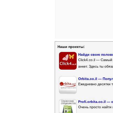
Наши проекты:
Найди свою полови
Click4.co.il — Самы
анкет. Здесь ты обя
Orbita.co.il — Поп
Ежедневно десятки т
Profi.orbita.co.il
Очень просто найти 