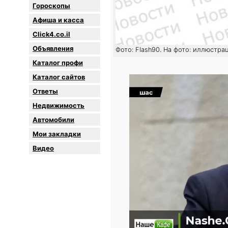
Гороскопы
Афиша и касса
Click4.co.il
Объявления
Фото: Flash90. На фото: иллюстра
Каталог профи
Каталог сайтов
Oтветы
Недвижимость
Автомобили
Мои закладки
Видео