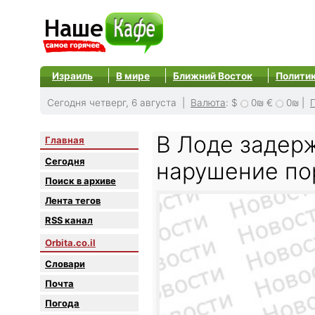
Израиль
В мире
Ближний Восток
Полити
Сегодня четверг, 6 августа |
Валюта
:
$
0₪
€
0₪
|
В Лоде задер
Главная
Сегодня
нарушение по
Поиск в архиве
Лента тегов
RSS канал
Orbita.co.il
Словари
Почта
Погода