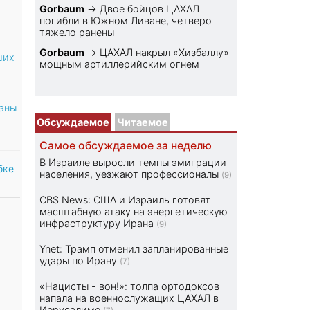
Gorbaum
→
Двое бойцов ЦАХАЛ
погибли в Южном Ливане, четверо
тяжело ранены
Gorbaum
→
ЦАХАЛ накрыл «Хизбаллу»
ших
мощным артиллерийским огнем
аны
Обсуждаемое
Читаемое
Самое обсуждаемое за неделю
В Израиле выросли темпы эмиграции
бке
населения, уезжают профессионалы
(9)
CBS News: США и Израиль готовят
масштабную атаку на энергетическую
инфраструктуру Ирана
(9)
Ynet: Трамп отменил запланированные
удары по Ирану
(7)
«Нацисты - вон!»: толпа ортодоксов
напала на военнослужащих ЦАХАЛ в
Иерусалиме