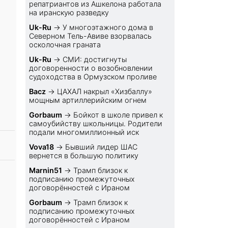
репатриантов из Ашкелона работала
на иранскую разведку
Uk-Ru
→
У многоэтажного дома в
Северном Тель-Авиве взорвалась
осколочная граната
Uk-Ru
→
СМИ: достигнуты
договоренности о возобновлении
судоходства в Ормузском проливе
Bacz
→
ЦАХАЛ накрыл «Хизбаллу»
мощным артиллерийским огнем
Gorbaum
→
Бойкот в школе привел к
самоубийству школьницы. Родители
подали многомиллионный иск
Vova18
→
Бывший лидер ШАС
вернется в большую политику
Marnin51
→
Трамп близок к
подписанию промежуточных
договорённостей с Ираном
Gorbaum
→
Трамп близок к
подписанию промежуточных
договорённостей с Ираном