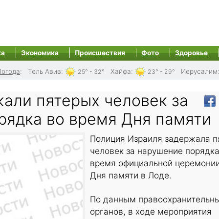
ка
Экономика
Происшествия
Фото
Здоровье
Погода
:
Тель Авив
:
Хайфа
:
Иерусалим
25° - 32°
23° - 29°
жали пятерых человек за
рядка во время Дня памяти
Полиция Израиля задержала п
человек за нарушение порядка
время официальной церемони
Дня памяти в Лоде.
По данным правоохранительн
органов, в ходе мероприятия