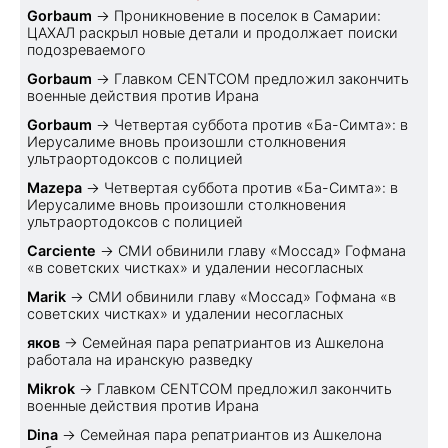
Gorbaum
→
Проникновение в поселок в Самарии:
ЦАХАЛ раскрыл новые детали и продолжает поиски
подозреваемого
Gorbaum
→
Главком CENTCOM предложил закончить
военные действия против Ирана
Gorbaum
→
Четвертая суббота против «Ба-Симта»: в
Иерусалиме вновь произошли столкновения
ультраортодоксов с полицией
Mazepa
→
Четвертая суббота против «Ба-Симта»: в
Иерусалиме вновь произошли столкновения
ультраортодоксов с полицией
Carciente
→
СМИ обвинили главу «Моссад» Гофмана
«в советских чистках» и удалении несогласных
Marik
→
СМИ обвинили главу «Моссад» Гофмана «в
советских чистках» и удалении несогласных
яков
→
Семейная пара репатриантов из Ашкелона
работала на иранскую разведку
Mikrok
→
Главком CENTCOM предложил закончить
военные действия против Ирана
Dina
→
Семейная пара репатриантов из Ашкелона