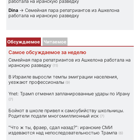
работала на иранскую разведку
Dina
→
Семейная пара репатриантов из Ашкелона
работала на иранскую разведку
Обсуждаемое
Читаемое
Самое обсуждаемое за неделю
Семейная пара репатриантов из Ашкелона работала на
иранскую разведку
(11)
В Израиле выросли темпы эмиграции населения,
уезжают профессионалы
(9)
Ynet: Трамп отменил запланированные удары по Ирану
(7)
Бойкот в школе привел к самоубийству школьницы.
Родители подали многомиллионный иск
(7)
"Что ж ты, фраер, сдал назад?": иранские СМИ
издеваются над непоследовательностью Трампа
(6)