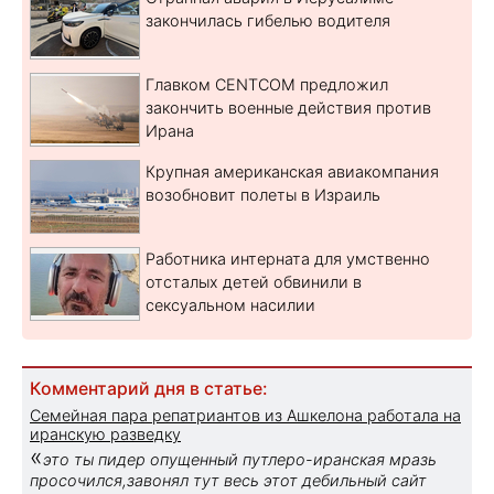
закончилась гибелью водителя
Главком CENTCOM предложил
закончить военные действия против
Ирана
Крупная американская авиакомпания
возобновит полеты в Израиль
Работника интерната для умственно
отсталых детей обвинили в
сексуальном насилии
Комментарий дня в статье:
Семейная пара репатриантов из Ашкелона работала на
иранскую разведку
«
это ты пидер опущенный путлеро-иранская мразь
просочился,завонял тут весь этот дебильный сайт