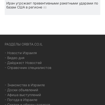
Иран угрожает превентивными ракетными ударами по
базам США в регионе
(6)
РАЗДЕЛЫ ORBITA.CO.IL
- Новости Израиля
- Видео дня
- Дайджест Новостей
- Справочник специалистов
- Знакомства в Израиле
- Доски объявлений
- Афиша выступлений
- Погода в Израиле
- Скидки и обзоры товаров