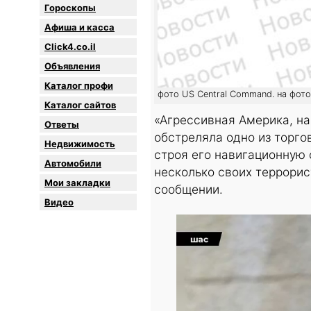
Гороскопы
Афиша и касса
Click4.co.il
Объявления
Каталог профи
фото US Central Command. на фот
Каталог сайтов
«Агрессивная Америка, на
Oтветы
обстреляла одно из торго
Недвижимость
строя его навигационную 
Автомобили
несколько своих террорис
Мои закладки
сообщении.
Видео