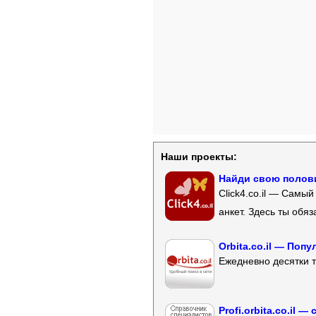
Наши проекты:
Найди свою полови
Click4.co.il — Самы
анкет. Здесь ты обя
Orbita.co.il — Поп
Ежедневно десятки т
Profi.orbita.co.il