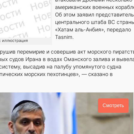
американских военных корабл
Об этом заявил представитель
центрального штаба ВС стран
«Хатам аль-Анбия», передало
Tasnim.
о: иллюстрация
рушив перемирие и совершив акт морского пиратст
вых судов Ирана в водах Оманского залива и вывела
систему, высадив на палубу упомянутого судна
тических морских пехотинцев», — сказано в
Смотреть