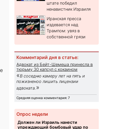
штате победил
ненавистник Израиля
Иранская пресса
издевается над
Трампом: увяз в
собственной грязи
Комментарий дня в статье:
Адвокат из Бейт-Шемеша принесла в
тюрьму 30 капсул с кокаином
ое
«
В соседню камеру лет на пять и
пожизненоо лишить лицензии
»
адвоката.
Средняя оценка комментария: 7
Опрос недели
Должен ли Израиль нанести
упреждающий бомбовый удар по