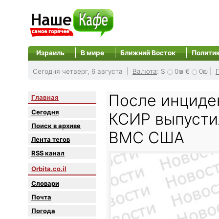
Израиль
В мире
Ближний Восток
Полити
Сегодня четверг, 6 августа |
Валюта
:
$
0₪
€
0₪
|
После инциде
Главная
Сегодня
КСИР выпусти
Поиск в архиве
ВМС США
Лента тегов
RSS канал
Orbita.co.il
Словари
Почта
Погода