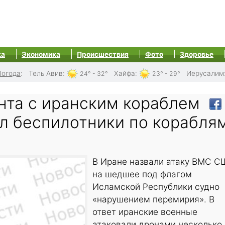
ка
Экономика
Происшествия
Фото
Здоровье
Погода
:
Тель Авив
:
Хайфа
:
Иерусалим
24° - 32°
23° - 29°
нта с иранским кораблем
л беспилотники по корабля
В Иране назвали атаку ВМС С
на шедшее под флагом
Исламской Республики судно
«нарушением перемирия». В
ответ иранские военные
атаковали дронами несколько