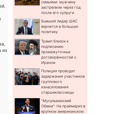
семьями: мужчину
ей.
застрелили через год
после его супруги
ы
Бывший лидер ШАС
вернется в большую
политику
Трамп близок к
ва,
подписанию
 из
промежуточных
договорённостей с
Ираном
Полиция проводит
задержания участников
группового
изнасилования
старшеклассницы
"Мусульманский
Обама": На праймериз в
крупном американском