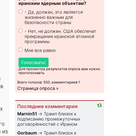
иранским ядерным объектам?
- Да, должен, это является
жизненно важным для
безопасности страны
- Нет, не должен. США обеспечат
прекращение иранской атомной
программы
Мне все равно
Голосовать!
Для просмотра результатов опроса вам нужно
проголосовать
н
Всего голосов: 550, комментариев 1
 в
Страница опроса »
Последние комментарии
х
Marnin51
→
Трамп близок к
подписанию промежуточных
го
договорённостей с Ираном
 из
Gorbaum
→
Трамп близок к