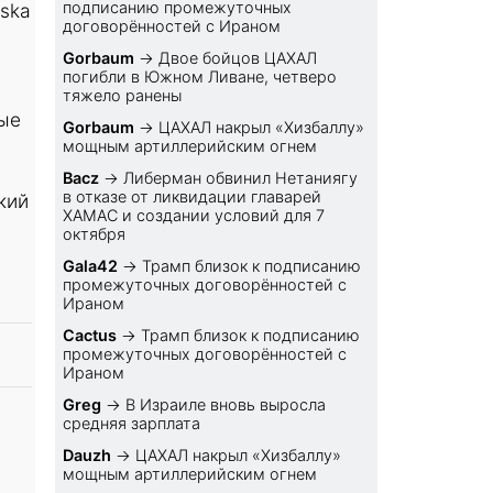
подписанию промежуточных
uska
договорённостей с Ираном
Gorbaum
→
Двое бойцов ЦАХАЛ
погибли в Южном Ливане, четверо
а
тяжело ранены
рые
Gorbaum
→
ЦАХАЛ накрыл «Хизбаллу»
мощным артиллерийским огнем
Bacz
→
Либерман обвинил Нетаниягу
в отказе от ликвидации главарей
кий
ХАМАС и создании условий для 7
октября
Gala42
→
Трамп близок к подписанию
промежуточных договорённостей с
Ираном
Cactus
→
Трамп близок к подписанию
промежуточных договорённостей с
Ираном
Greg
→
В Израиле вновь выросла
средняя зарплата
Dauzh
→
ЦАХАЛ накрыл «Хизбаллу»
мощным артиллерийским огнем