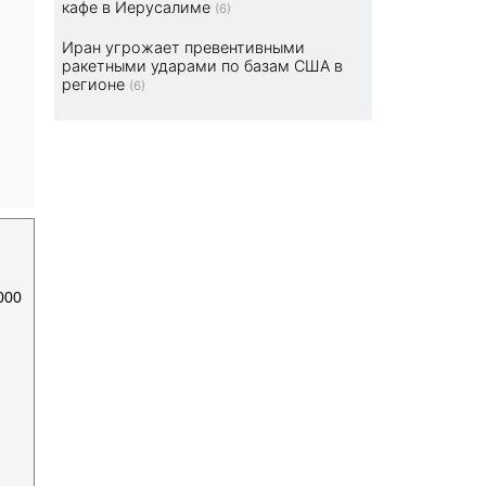
кафе в Иерусалиме
(6)
Иран угрожает превентивными
ракетными ударами по базам США в
регионе
(6)
000