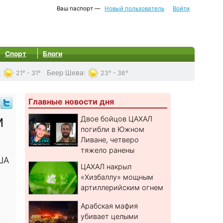
Ваш паспорт —
Новый пользователь
Войти
Спорт
Блоги
:
Беер Шева
:
21° - 31°
23° - 36°
Главные новости дня
м
Двое бойцов ЦАХАЛ
погибли в Южном
Ливане, четверо
тяжело ранены
ША
ЦАХАЛ накрыл
«Хизбаллу» мощным
артиллерийским огнем
Арабская мафия
убивает целыми