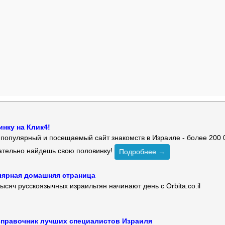
нку на Клик4!
й популярный и посещаемый сайт знакомств в Израиле - более 200 
зательно найдешь свою половинку!
Подробнее →
улярная домашняя страница
ысяч русскоязычных израильтян начинают день с Orbita.co.il
 — справочник лучших специалистов Израиля