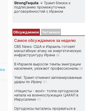
StrongTequila
→
Трамп близок к
подписанию промежуточных
договорённостей с Ираном
Обсуждаемое
Читаемое
Самое обсуждаемое за неделю
CBS News: США и Израиль готовят
масштабную атаку на энергетическую
инфраструктуру Ирана
(9)
В Израиле выросли темпы эмиграции
населения, уезжают профессионалы
(9)
бке
Ynet: Трамп отменил запланированные
удары по Ирану
(7)
«Нацисты - вон!»: толпа ортодоксов
напала на военнослужащих ЦАХАЛ в
Иерусалиме
(7)
Ортодоксы пытались прорваться в