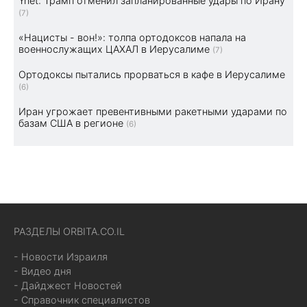
Ynet: Трамп отменил запланированные удары по Ирану
(7)
«Нацисты - вон!»: толпа ортодоксов напала на
военнослужащих ЦАХАЛ в Иерусалиме
(7)
Ортодоксы пытались прорваться в кафе в Иерусалиме
(6)
Иран угрожает превентивными ракетными ударами по
базам США в регионе
(6)
РАЗДЕЛЫ ORBITA.CO.IL
- Новости Израиля
- Видео дня
- Дайджест Новостей
- Справочник специалистов