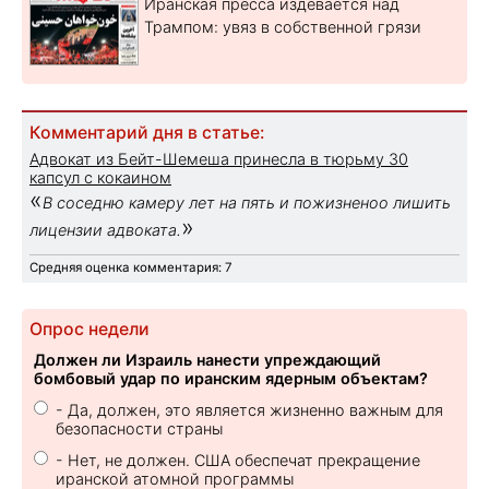
Иранская пресса издевается над
Трампом: увяз в собственной грязи
Комментарий дня в статье:
Адвокат из Бейт-Шемеша принесла в тюрьму 30
капсул с кокаином
«
В соседню камеру лет на пять и пожизненоо лишить
»
лицензии адвоката.
Средняя оценка комментария: 7
Опрос недели
Должен ли Израиль нанести упреждающий
бомбовый удар по иранским ядерным объектам?
- Да, должен, это является жизненно важным для
безопасности страны
- Нет, не должен. США обеспечат прекращение
иранской атомной программы