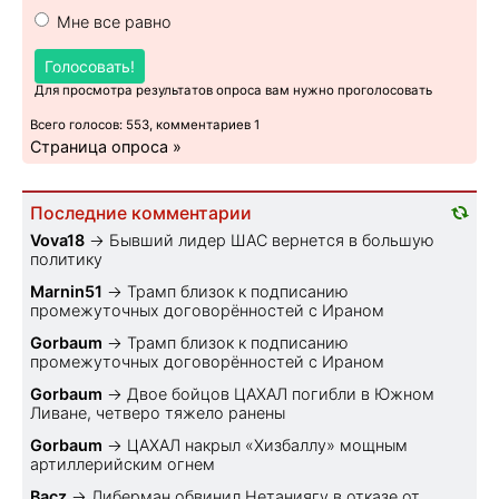
Мне все равно
Голосовать!
Для просмотра результатов опроса вам нужно проголосовать
Всего голосов: 553, комментариев 1
Страница опроса »
Последние комментарии
Vova18
→
Бывший лидер ШАС вернется в большую
политику
Marnin51
→
Трамп близок к подписанию
промежуточных договорённостей с Ираном
Gorbaum
→
Трамп близок к подписанию
промежуточных договорённостей с Ираном
Gorbaum
→
Двое бойцов ЦАХАЛ погибли в Южном
Ливане, четверо тяжело ранены
Gorbaum
→
ЦАХАЛ накрыл «Хизбаллу» мощным
артиллерийским огнем
Bacz
→
Либерман обвинил Нетаниягу в отказе от