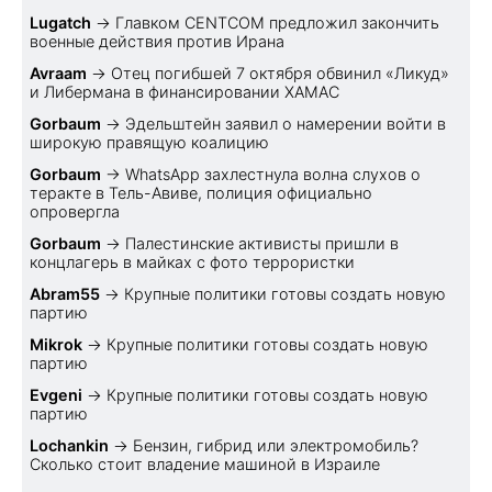
Lugatch
→
Главком CENTCOM предложил закончить
военные действия против Ирана
Avraam
→
Отец погибшей 7 октября обвинил «Ликуд»
и Либермана в финансировании ХАМАС
Gorbaum
→
Эдельштейн заявил о намерении войти в
широкую правящую коалицию
Gorbaum
→
WhatsApp захлестнула волна слухов о
теракте в Тель-Авиве, полиция официально
опровергла
Gorbaum
→
Палестинские активисты пришли в
концлагерь в майках с фото террористки
Abram55
→
Крупные политики готовы создать новую
партию
Mikrok
→
Крупные политики готовы создать новую
партию
Evgeni
→
Крупные политики готовы создать новую
партию
Lochankin
→
Бензин, гибрид или электромобиль?
Cколько стоит владение машиной в Израиле