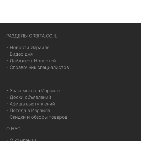
РАЗДЕЛЫ ORBITA.CO.IL
- Новости Израиля
- Видео дня
- Дайджест Новостей
- Справочник специалистов
- Знакомства в Израиле
- Доски объявлений
- Афиша выступлений
- Погода в Израиле
- Скидки и обзоры товаров
О НАС
- О компании