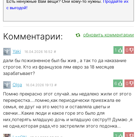
Есть ненужные Вам вещи? Они кому-то нужны.
Продайте их
с выгодой!
Комментарии:
обновить комментарии
1
0
Yaki
16.04.2026 16:52
#
дали бы пожизненное был бы жив , а так то да наказание
строгое. Кто из французов лям евро за 18 месяцев
зарабатывает?
6
0
Olga
16.04.2026 19:13
#
Помню прекрасно этот случай..мы недалеко жили от этого
перекрестка....помню,как периодически приезжала ее
семья, ее друг на это место и оставляла цветы и
свечки...Какие люди и какое горе это было для
них,потерять младшую дочь и младшую сестру!!! Думаю ,я
не одна,которая рада,что застрелили этого подонка...
3
1