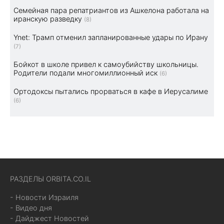
Семейная пара репатриантов из Ашкелона работала на
иранскую разведку
(8)
Ynet: Трамп отменил запланированные удары по Ирану
(7)
Бойкот в школе привел к самоубийству школьницы.
Родители подали многомиллионный иск
(6)
Ортодоксы пытались прорваться в кафе в Иерусалиме
(6)
РАЗДЕЛЫ ORBITA.CO.IL
- Новости Израиля
- Видео дня
- Дайджест Новостей