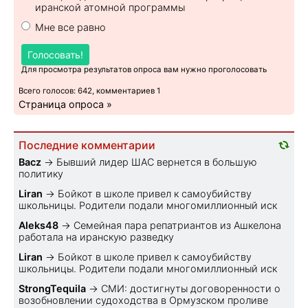
иранской атомной программы
Мне все равно
Голосовать!
Для просмотра результатов опроса вам нужно проголосовать
Всего голосов: 642, комментариев 1
Страница опроса »
Последние комментарии
Bacz
→
Бывший лидер ШАС вернется в большую
политику
Liran
→
Бойкот в школе привел к самоубийству
школьницы. Родители подали многомиллионный иск
Aleks48
→
Семейная пара репатриантов из Ашкелона
работала на иранскую разведку
Liran
→
Бойкот в школе привел к самоубийству
школьницы. Родители подали многомиллионный иск
StrongTequila
→
СМИ: достигнуты договоренности о
возобновлении судоходства в Ормузском проливе