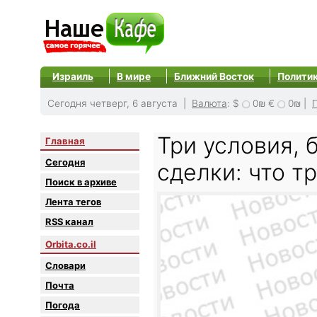
Израиль
В мире
Ближний Восток
Полити
Сегодня четверг, 6 августа |
Валюта
:
$
0₪
€
0₪
|
Три условия, 
Главная
Сегодня
сделки: что т
Поиск в архиве
Лента тегов
RSS канал
Orbita.co.il
Словари
Почта
Погода