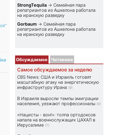
StrongTequila
→
Семейная пара
репатриантов из Ашкелона работала
на иранскую разведку
Gorbaum
→
Семейная пара
ой"
репатриантов из Ашкелона работала
на иранскую разведку
Обсуждаемое
Читаемое
бке
Самое обсуждаемое за неделю
CBS News: США и Израиль готовят
масштабную атаку на энергетическую
инфраструктуру Ирана
(9)
В Израиле выросли темпы эмиграции
населения, уезжают профессионалы
(9)
«Нацисты - вон!»: толпа ортодоксов
напала на военнослужащих ЦАХАЛ в
Иерусалиме
(7)