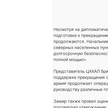
Несмотря на дипломатичес
подготовке к прекращению
продолжаются. Начальник
северных населенных пунк
долгосрочную безопаснос
полной мощью».
Представитель ЦАХАЛ бри
поддержке прекращения ог
армия продолжает операц
руководству различные п
Замир также провел оцен
подтвердил утверждение д