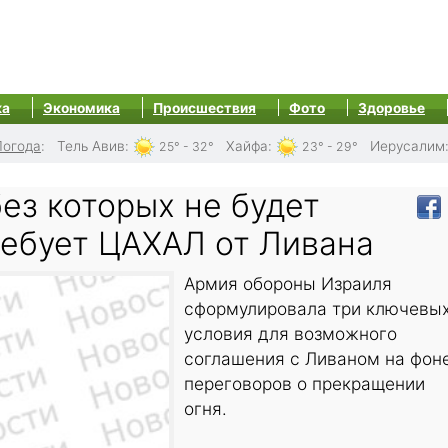
ка
Экономика
Происшествия
Фото
Здоровье
Погода
:
Тель Авив
:
Хайфа
:
Иерусалим
25° - 32°
23° - 29°
без которых не будет
ребует ЦАХАЛ от Ливана
Армия обороны Израиля
сформулировала три ключевы
условия для возможного
соглашения с Ливаном на фон
переговоров о прекращении
огня.