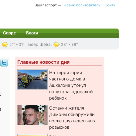
Ваш паспорт —
Новый пользователь
Войти
Спорт
Блоги
:
Беер Шева
:
21° - 31°
23° - 36°
Главные новости дня
На территории
частного дома в
Ашкелоне утонул
полуторагодовалый
х
ребенок
Останки жителя
е
Димоны обнаружили
после двухнедельных
розысков