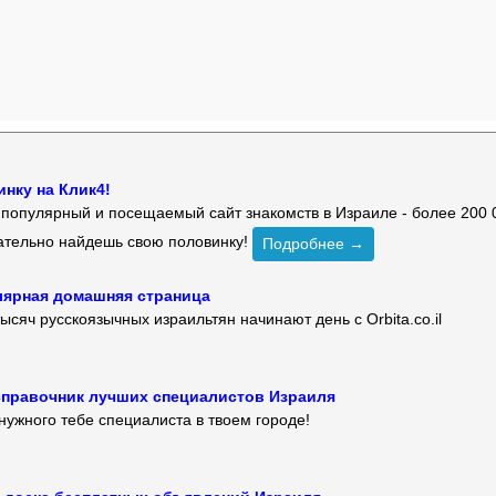
нку на Клик4!
й популярный и посещаемый сайт знакомств в Израиле - более 200 
зательно найдешь свою половинку!
Подробнее →
улярная домашняя страница
ысяч русскоязычных израильтян начинают день с Orbita.co.il
 — справочник лучших специалистов Израиля
нужного тебе специалиста в твоем городе!