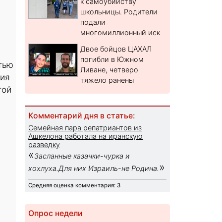
к самоубийству
школьницы. Родители
подали
многомиллионный иск
Двое бойцов ЦАХАЛ
погибли в Южном
тью
Ливане, четверо
мия
тяжело ранены
той
Комментарий дня в статье:
Семейная пара репатриантов из
Ашкелона работала на иранскую
разведку
«
Засланные казачки-чурка и
»
хохлуха.Для них Израиль-не Родина.
Средняя оценка комментария: 3
Опрос недели