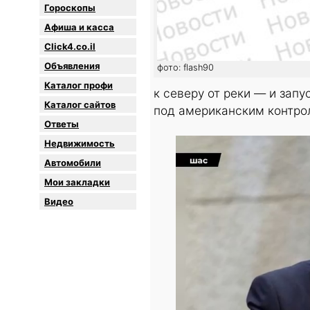
Гороскопы
Афиша и касса
Click4.co.il
Объявления
фото: flash90
Каталог профи
к северу от реки — и зап
Каталог сайтов
под американским контро
Oтветы
Недвижимость
Автомобили
Мои закладки
Видео