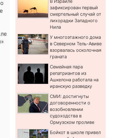
В Израиле
 о
зафиксирован первый
е
смертельный случай от
лихорадки Западного
Нила
сле
У многоэтажного дома
ы»
в Северном Тель-Авиве
взорвалась осколочная
граната
Семейная пара
репатриантов из
Ашкелона работала на
иранскую разведку
СМИ: достигнуты
договоренности о
возобновлении
судоходства в
Ормузском проливе
Бойкот в школе привел