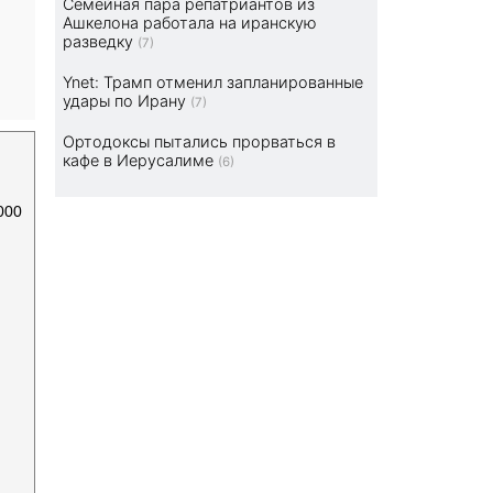
Семейная пара репатриантов из
Ашкелона работала на иранскую
разведку
(7)
Ynet: Трамп отменил запланированные
удары по Ирану
(7)
Ортодоксы пытались прорваться в
кафе в Иерусалиме
(6)
000