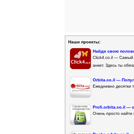
Наши проекты:
Найди свою полови
Click4.co.il — Самы
анкет. Здесь ты обя
Orbita.co.il — Поп
Ежедневно десятки т
Profi.orbita.co.il
Очень просто найти 