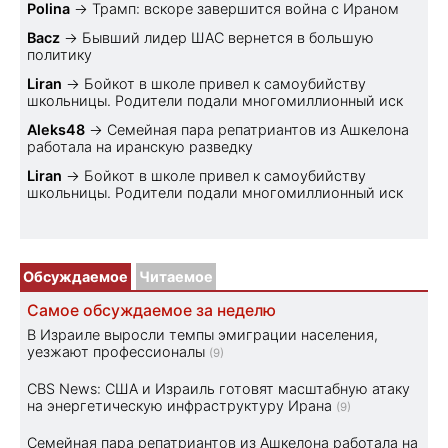
Polina
→
Трамп: вскоре завершится война с Ираном
Bacz
→
Бывший лидер ШАС вернется в большую
политику
Liran
→
Бойкот в школе привел к самоубийству
школьницы. Родители подали многомиллионный иск
Aleks48
→
Семейная пара репатриантов из Ашкелона
работала на иранскую разведку
Liran
→
Бойкот в школе привел к самоубийству
школьницы. Родители подали многомиллионный иск
Обсуждаемое
Читаемое
Самое обсуждаемое за неделю
В Израиле выросли темпы эмиграции населения,
уезжают профессионалы
(9)
CBS News: США и Израиль готовят масштабную атаку
на энергетическую инфраструктуру Ирана
(9)
Семейная пара репатриантов из Ашкелона работала на