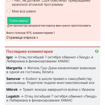
- Нет, не должен. США обеспечат прекращение
иранской атомной программы
Мне все равно
Голосовать!
Для просмотра результатов опроса вам нужно проголосовать
Всего голосов: 675, комментариев 1
Страница опроса »
Последние комментарии
Igor
→
Отец погибшей 7 октября обвинил «Ликуд» и
Либермана в финансировании ХАМАС
Margarita
→
Житель Гуш-Дана изнасиловал знакомую
в одной из гостиниц Эйлата
Samovar
→
Бойкот в школе привел к самоубийству
школьницы. Родители подали многомиллионный иск
Mikrok
→
Трамп: вскоре завершится война с Ираном
Lugatch
→
Отец погибшей 7 октября обвинил «Ликуд»
и Либермана в финансировании ХАМАС