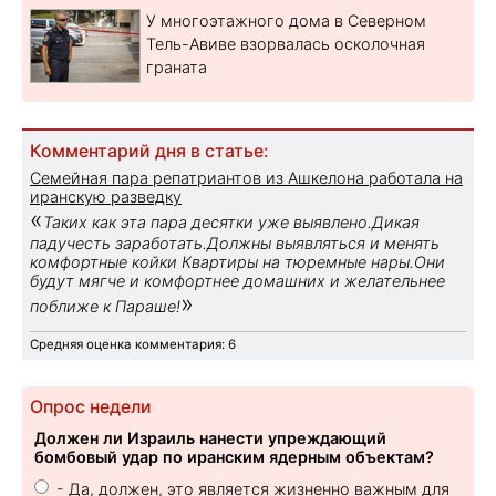
У многоэтажного дома в Северном
Тель-Авиве взорвалась осколочная
граната
Комментарий дня в статье:
Семейная пара репатриантов из Ашкелона работала на
иранскую разведку
«
Таких как эта пара десятки уже выявлено.Дикая
падучесть заработать.Должны выявляться и менять
комфортные койки Квартиры на тюремные нары.Они
будут мягче и комфортнее домашних и желательнее
»
поближе к Параше!
Средняя оценка комментария: 6
Опрос недели
Должен ли Израиль нанести упреждающий
бомбовый удар по иранским ядерным объектам?
- Да, должен, это является жизненно важным для