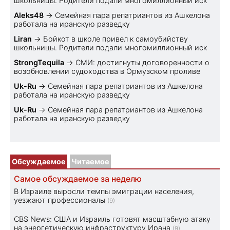
школьницы. Родители подали многомиллионный иск
Aleks48
→
Семейная пара репатриантов из Ашкелона
работала на иранскую разведку
Liran
→
Бойкот в школе привел к самоубийству
школьницы. Родители подали многомиллионный иск
StrongTequila
→
СМИ: достигнуты договоренности о
возобновлении судоходства в Ормузском проливе
Uk-Ru
→
Семейная пара репатриантов из Ашкелона
работала на иранскую разведку
Uk-Ru
→
Семейная пара репатриантов из Ашкелона
работала на иранскую разведку
Обсуждаемое
Читаемое
Самое обсуждаемое за неделю
В Израиле выросли темпы эмиграции населения,
уезжают профессионалы
(9)
CBS News: США и Израиль готовят масштабную атаку
на энергетическую инфраструктуру Ирана
(9)