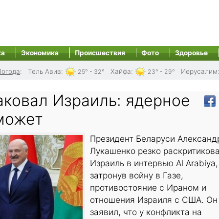
ка
Экономика
Происшествия
Фото
Здоровье
Погода
:
Тель Авив
:
Хайфа
:
Иерусалим
25° - 32°
23° - 29°
аковал Израиль: ядерное
может
Президент Беларуси Александ
Лукашенко резко раскритиков
Израиль в интервью Al Arabiya,
затронув войну в Газе,
противостояние с Ираном и
отношения Израиля с США. Он
заявил, что у конфликта на