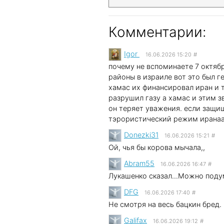
Комментарии:
Igor
16.06.2026 15:20
#
почему не вспоминаете 7 октяб
районы в израиле вот это был 
хамас их финансировал иран и т
разрушил газу а хамас и этим з
он теряет уважения. если защи
тэрористический режим ирана
Donezki31
16.06.2026 15:21
#
Ой, чья бы корова мычала,,
Abram55
16.06.2026 16:47
#
Лукашенко сказал...Можно поду
DFG
16.06.2026 17:40
#
Не смотря на весь бацкин бред.
Galifax
16.06.2026 19:12
#