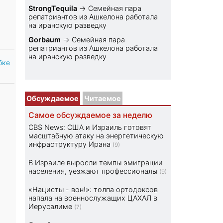
StrongTequila
→
Семейная пара
репатриантов из Ашкелона работала
на иранскую разведку
Gorbaum
→
Семейная пара
репатриантов из Ашкелона работала
на иранскую разведку
бке
Обсуждаемое
Читаемое
Самое обсуждаемое за неделю
CBS News: США и Израиль готовят
масштабную атаку на энергетическую
инфраструктуру Ирана
(9)
В Израиле выросли темпы эмиграции
населения, уезжают профессионалы
(9)
«Нацисты - вон!»: толпа ортодоксов
напала на военнослужащих ЦАХАЛ в
Иерусалиме
(7)