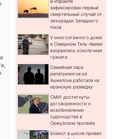
В Израиле
о
зафиксирован первый
смертельный случай от
о
лихорадки Западного
Нила
У многоэтажного дома
в Северном Тель-Авиве
взорвалась осколочная
за
граната
а,
Семейная пара
о
репатриантов из
Ашкелона работала на
иранскую разведку
СМИ: достигнуты
договоренности о
возобновлении
судоходства в
Ормузском проливе
Бойкот в школе привел