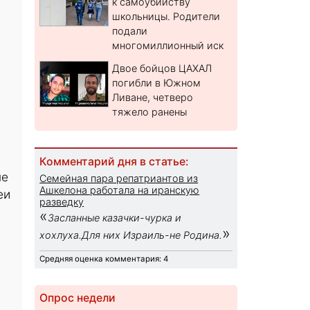
к самоубийству
школьницы. Родители
подали
многомиллионный иск
Двое бойцов ЦАХАЛ
погибли в Южном
Ливане, четверо
тяжело ранены
Комментарий дня в статье:
не
Семейная пара репатриантов из
Ашкелона работала на иранскую
еи
разведку
«
Засланные казачки-чурка и
»
хохлуха.Для них Израиль-не Родина.
Средняя оценка комментария: 4
Опрос недели