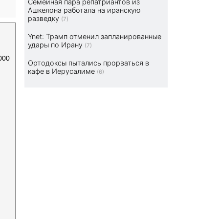
Семейная пара репатриантов из
Ашкелона работала на иранскую
разведку
(7)
Ynet: Трамп отменил запланированные
удары по Ирану
(7)
000
Ортодоксы пытались прорваться в
кафе в Иерусалиме
(6)