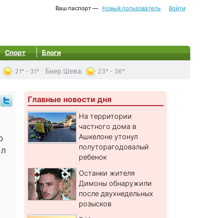
Ваш паспорт —
Новый пользователь
Войти
Спорт
Блоги
:
Беер Шева
:
21° - 31°
23° - 36°
Главные новости дня
На территории
частного дома в
Ашкелоне утонул
р
полуторагодовалый
ал
ребенок
Останки жителя
Димоны обнаружили
после двухнедельных
розысков