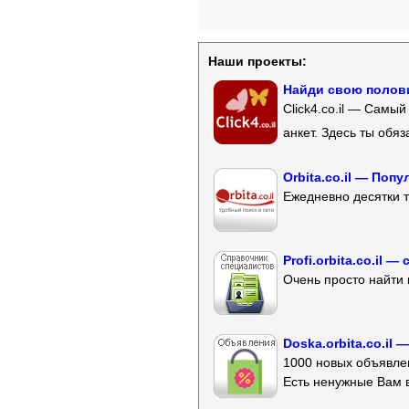
Наши проекты:
Найди свою полови
Click4.co.il — Самы
анкет. Здесь ты обя
Orbita.co.il — Поп
Ежедневно десятки т
Profi.orbita.co.il
Очень просто найти 
Doska.orbita.co.il
1000 новых объявлен
Есть ненужные Вам 