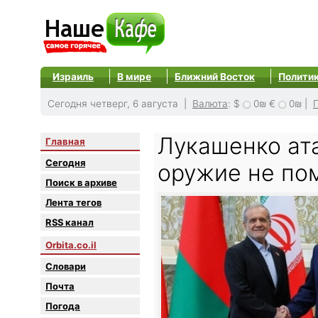
Израиль
В мире
Ближний Восток
Полити
Сегодня четверг, 6 августа |
Валюта
:
$
0₪
€
0₪
|
Лукашенко ат
Главная
Сегодня
оружие не по
Поиск в архиве
Лента тегов
RSS канал
Orbita.co.il
Словари
Почта
Погода