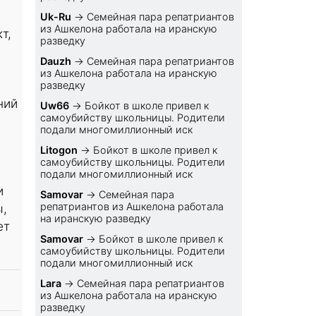
Uk-Ru
→
Семейная пара репатриантов
из Ашкелона работала на иранскую
т,
разведку
Dauzh
→
Семейная пара репатриантов
из Ашкелона работала на иранскую
разведку
ний
Uw66
→
Бойкот в школе привел к
самоубийству школьницы. Родители
подали многомиллионный иск
Litogon
→
Бойкот в школе привел к
самоубийству школьницы. Родители
подали многомиллионный иск
и
Samovar
→
Семейная пара
репатриантов из Ашкелона работала
ы,
на иранскую разведку
ет
Samovar
→
Бойкот в школе привел к
самоубийству школьницы. Родители
подали многомиллионный иск
Lara
→
Семейная пара репатриантов
из Ашкелона работала на иранскую
разведку