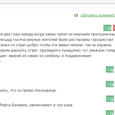
обновить коммент
2
ря два года наазад когда хамас напал на мирныйе приграничн
геноцыд тысяча мирных жителей были растерзаны тэрористам
акже он отдал добро чтобы эти звери напали. так не израиль
верям держать ответ. призедента лукашенко тут уважали тепе
щает звирей из хамас из хизбалы. и поддерживает
а
4
3
мать, что он прямо Кисинджер .
5
 Рейсы Белавиа, увеличивает в три раза.
2