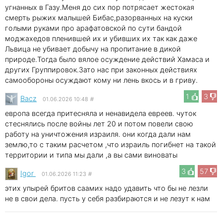
угнанных в Газу.Меня до сих пор потрясает жестокая
смерть рыжих малышей Бибас,разорванных на куски
голыми руками про арафатовской по сути бандой
моджахедов пленившей их и убивших их так как даже
Львица не убивает добычу на пропитание в дикой
природе.Тогда было вялое осуждение действий Хамаса и
других Группировок.Зато нас при законных действиях
самообороны осуждают кому ни лень вкось и в гриву.
1
3
Bacz
01.06.2026 10:48
#
европа всегда притесняла и ненавидела евреев. чуток
стеснялись после войны лет 20 и потом повели свою
работу на уничтожения израиля. они когда дали нам
землю,то с таким расчетом ,что израиль погибнет на такой
территории и типа мы дали ,а вы сами виноваты
3
57
Igor
01.06.2026 11:23
#
этих упырей бритов саамих надо удавить что бы не лезли
не в свои дела. пусть у себя разбираются и не лезут к нам