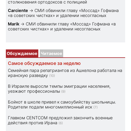
столкновения ортодоксов с полицией
Carciente
→
СМИ обвинили главу «Моссад» Гофмана
«в советских чистках» и удалении несогласных
Marik
→
СМИ обвинили главу «Моссад» Гофмана «в
советских чистках» и удалении несогласных
Обсуждаемое
Читаемое
Самое обсуждаемое за неделю
Семейная пара репатриантов из Ашкелона работала на
иранскую разведку
(10)
В Израиле выросли темпы эмиграции населения,
уезжают профессионалы
(9)
Бойкот в школе привел к самоубийству школьницы.
Родители подали многомиллионный иск
(7)
Главком CENTCOM предложил закончить военные
действия против Ирана
(6)