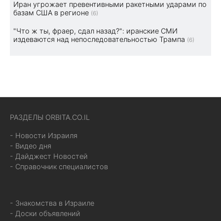
Иран угрожает превентивными ракетными ударами по
базам США в регионе
(6)
"Что ж ты, фраер, сдал назад?": иранские СМИ
издеваются над непоследовательностью Трампа
(6)
РАЗДЕЛЫ ORBITA.CO.IL
- Новости Израиля
- Видео дня
- Дайджест Новостей
- Справочник специалистов
- Знакомства в Израиле
- Доски объявлений