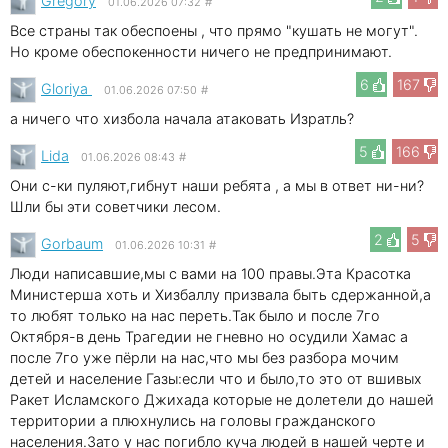
Gregory
01.06.2026 07:32
#
Все страны так обеспоены , что прямо "кушать не могут".
Но кроме обеспокенности ничего не предпринимают.
6
167
Gloriya
01.06.2026 07:50
#
а ничего что хизбола начала атаковать Изратль?
5
166
Lida
01.06.2026 08:43
#
Они с-ки пуляют,гибнут наши ребята , а мы в ответ ни-ни?
Шли бы эти советчики лесом.
2
5
Gorbaum
01.06.2026 10:31
#
Люди написавшие,мы с вами на 100 правы.Эта Красотка
Министерша хоть и Хизбаллу призвала быть сдержанной,а
то любят только на нас переть.Так было и после 7го
Октября-в день Трагедии не гневно но осудили Хамас а
после 7го уже пёрли на нас,что мы без разбора мочим
детей и население Газы:если что и было,то это от вшивых
Ракет Исламского Джихада которые не долетели до нашей
территории а плюхнулись на головы гражданского
населения.Зато у нас погибло куча людей в нашей черте и