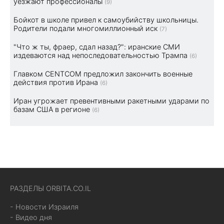
уезжают профессионалы
(9)
Бойкот в школе привел к самоубийству школьницы.
Родители подали многомиллионный иск
(7)
"Что ж ты, фраер, сдал назад?": иранские СМИ
издеваются над непоследовательностью Трампа
(6)
Главком CENTCOM предложил закончить военные
действия против Ирана
(6)
Иран угрожает превентивными ракетными ударами по
базам США в регионе
(6)
РАЗДЕЛЫ ORBITA.CO.IL
- Новости Израиля
- Видео дня