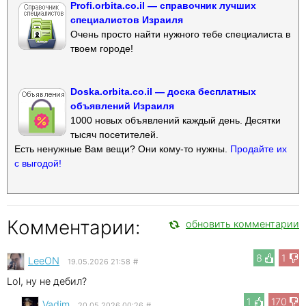
Profi.orbita.co.il — справочник лучших
специалистов Израиля
Очень просто найти нужного тебе специалиста в
твоем городе!
Doska.orbita.co.il — доска бесплатных
объявлений Израиля
1000 новых объявлений каждый день. Десятки
тысяч посетителей.
Есть ненужные Вам вещи? Они кому-то нужны.
Продайте их
с выгодой!
Комментарии:
обновить комментарии
8
1
LeeON
19.05.2026 21:58
#
Lol, ну не дебил?
1
170
Vadim
20.05.2026 00:26
#