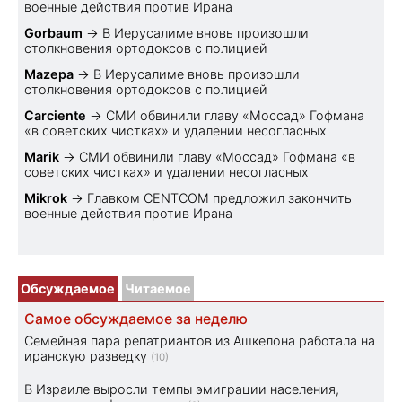
военные действия против Ирана
Gorbaum
→
В Иерусалиме вновь произошли
столкновения ортодоксов с полицией
Mazepa
→
В Иерусалиме вновь произошли
столкновения ортодоксов с полицией
Carciente
→
СМИ обвинили главу «Моссад» Гофмана
«в советских чистках» и удалении несогласных
Marik
→
СМИ обвинили главу «Моссад» Гофмана «в
советских чистках» и удалении несогласных
Mikrok
→
Главком CENTCOM предложил закончить
военные действия против Ирана
Обсуждаемое
Читаемое
Самое обсуждаемое за неделю
Семейная пара репатриантов из Ашкелона работала на
иранскую разведку
(10)
В Израиле выросли темпы эмиграции населения,