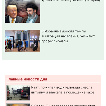
В Израиле выросли темпы
эмиграции населения, уезжают
профессионалы
Главные новости дня
Раат: пожилая водительница снесла
витрину и въехала в помещение кафе
В Петах-Тикве загорелся строящийся