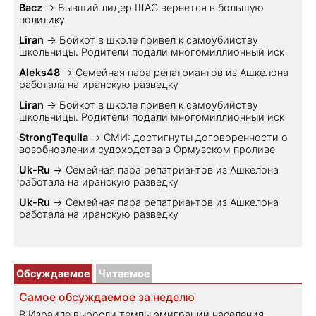
Bacz
→
Бывший лидер ШАС вернется в большую
политику
Liran
→
Бойкот в школе привел к самоубийству
школьницы. Родители подали многомиллионный иск
Aleks48
→
Семейная пара репатриантов из Ашкелона
работала на иранскую разведку
Liran
→
Бойкот в школе привел к самоубийству
школьницы. Родители подали многомиллионный иск
StrongTequila
→
СМИ: достигнуты договоренности о
возобновлении судоходства в Ормузском проливе
Uk-Ru
→
Семейная пара репатриантов из Ашкелона
работала на иранскую разведку
Uk-Ru
→
Семейная пара репатриантов из Ашкелона
работала на иранскую разведку
Обсуждаемое
Читаемое
Самое обсуждаемое за неделю
В Израиле выросли темпы эмиграции населения,