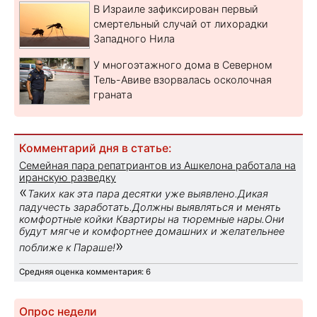
В Израиле зафиксирован первый
смертельный случай от лихорадки
Западного Нила
У многоэтажного дома в Северном
Тель-Авиве взорвалась осколочная
граната
Комментарий дня в статье:
Семейная пара репатриантов из Ашкелона работала на
иранскую разведку
«
Таких как эта пара десятки уже выявлено.Дикая
падучесть заработать.Должны выявляться и менять
комфортные койки Квартиры на тюремные нары.Они
будут мягче и комфортнее домашних и желательнее
»
поближе к Параше!
Средняя оценка комментария: 6
Опрос недели