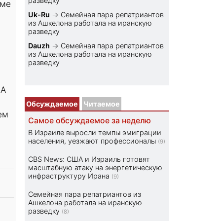
разведку
ьме
Uk-Ru
→
Семейная пара репатриантов
из Ашкелона работала на иранскую
разведку
Dauzh
→
Семейная пара репатриантов
из Ашкелона работала на иранскую
разведку
ША
Обсуждаемое
Читаемое
ем
Самое обсуждаемое за неделю
В Израиле выросли темпы эмиграции
населения, уезжают профессионалы
(9)
CBS News: США и Израиль готовят
масштабную атаку на энергетическую
инфраструктуру Ирана
(9)
Семейная пара репатриантов из
Ашкелона работала на иранскую
разведку
(8)