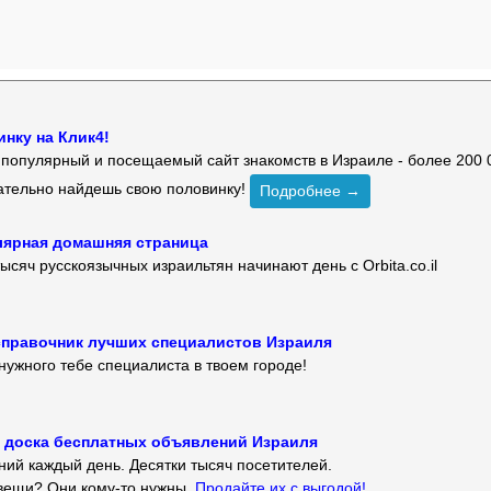
нку на Клик4!
й популярный и посещаемый сайт знакомств в Израиле - более 200 
зательно найдешь свою половинку!
Подробнее →
улярная домашняя страница
ысяч русскоязычных израильтян начинают день с Orbita.co.il
 — справочник лучших специалистов Израиля
нужного тебе специалиста в твоем городе!
 — доска бесплатных объявлений Израиля
ий каждый день. Десятки тысяч посетителей.
вещи? Они кому-то нужны.
Продайте их с выгодой!