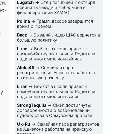
еи.
Lugatch
→
Отец погибшей 7 октября
обвинил «Ликуд» и Либермана в
ью-
финансировании ХАМАС
Polina
→
Трамп: вскоре завершится
война с Ираном
.
Bacz
→
Бывший лидер ШАС вернется в
большую политику
Liran
→
Бойкот в школе привел к
самоубийству школьницы. Родители
подали многомиллионный иск
Aleks48
→
Семейная пара
репатриантов из Ашкелона работала
на иранскую разведку
Liran
→
Бойкот в школе привел к
лу
самоубийству школьницы. Родители
подали многомиллионный иск
StrongTequila
→
СМИ: достигнуты
договоренности о возобновлении
судоходства в Ормузском проливе
Uk-Ru
→
Семейная пара репатриантов
из Ашкелона работала на иранскую