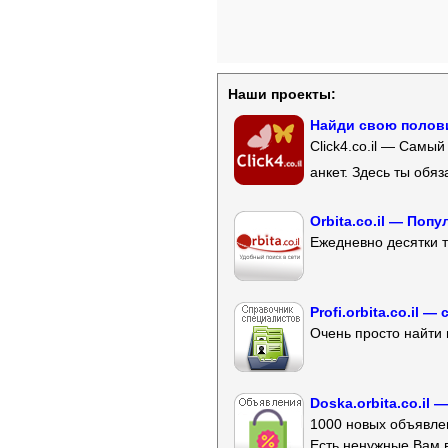
Наши проекты:
Найди свою полови
Click4.co.il — Самы
анкет. Здесь ты обя
Orbita.co.il — Поп
Ежедневно десятки т
Profi.orbita.co.il
Очень просто найти 
Doska.orbita.co.il
1000 новых объявлен
Есть ненужные Вам 