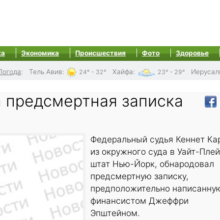
ка
Экономика
Происшествия
Фото
Здоровье
Погода
:
Тель Авив
:
Хайфа
:
Иерусал
24° - 32°
23° - 29°
 предсмертная записка
Федеральный судья Кеннет Ка
из окружного суда в Уайт-Плей
штат Нью-Йорк, обнародовал
предсмертную записку,
предположительно написанну
финансистом Джеффри
Эпштейном.