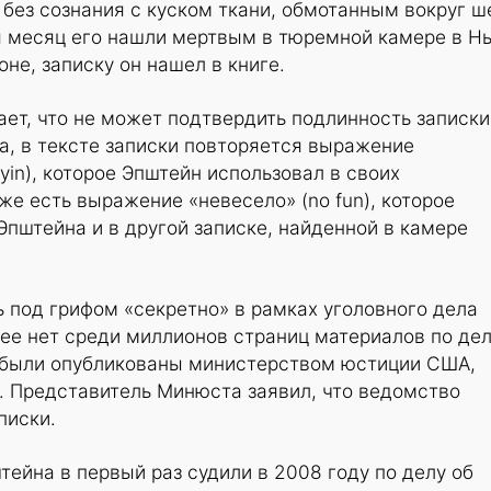
без сознания с куском ткани, обмотанным вокруг ш
тя месяц его нашли мертвым в тюремной камере в Н
не, записку он нашел в книге.
ает, что не может подтвердить подлинность записки
та, в тексте записки повторяется выражение
ryin), которое Эпштейн использовал в своих
же есть выражение «невесело» (no fun), которое
Эпштейна и в другой записке, найденной в камере
 под грифом «секретно» в рамках уголовного дела
ее нет среди миллионов страниц материалов по де
 были опубликованы министерством юстиции США,
. Представитель Минюста заявил, что ведомство
писки.
йна в первый раз судили в 2008 году по делу об