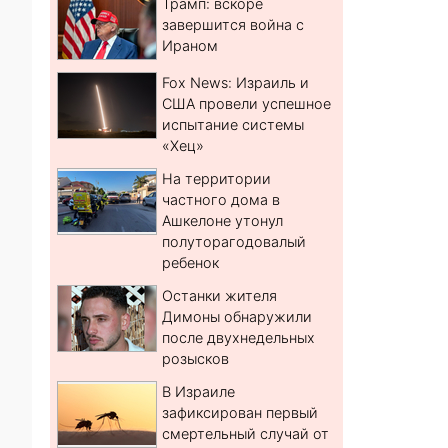
Трамп: вскоре
завершится война с
Ираном
Fox News: Израиль и
США провели успешное
испытание системы
«Хец»
На территории
частного дома в
Ашкелоне утонул
полуторагодовалый
ребенок
Останки жителя
Димоны обнаружили
после двухнедельных
розысков
В Израиле
зафиксирован первый
смертельный случай от