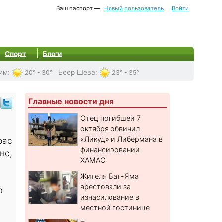
Ваш паспорт —
Новый пользователь
Войти
Спорт
Блоги
им
:
Беер Шева
:
20° - 30°
23° - 35°
Главные новости дня
Отец погибшей 7
октября обвинил
«Ликуд» и Либермана в
рас
финансировании
нс,
ХАМАС
Жителя Бат-Яма
арестовали за
ю
изнасилование в
местной гостинице