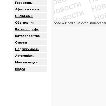
Гороскопы
Афиша и касса
Click4.co.il
Объявления
фото wikipedia. на фото: иллюстра
Каталог профи
Каталог сайтов
Oтветы
Недвижимость
Автомобили
Мои закладки
Видео