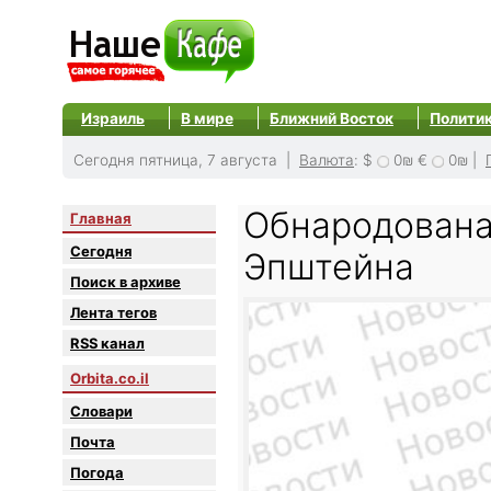
Израиль
В мире
Ближний Восток
Полити
Сегодня пятница, 7 августа |
Валюта
:
$
0₪
€
0₪
|
Обнародована
Главная
Сегодня
Эпштейна
Поиск в архиве
Лента тегов
RSS канал
Orbita.co.il
Словари
Почта
Погода