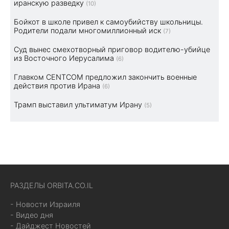
иранскую разведку
(10)
Бойкот в школе привел к самоубийству школьницы.
Родители подали многомиллионный иск
(7)
Суд вынес смехотворный приговор водителю-убийце
из Восточного Иерусалима
(6)
Главком CENTCOM предложил закончить военные
действия против Ирана
(6)
Трамп выставил ультиматум Ирану
(5)
РАЗДЕЛЫ ORBITA.CO.IL
- Новости Израиля
- Видео дня
- Дайджест Новостей