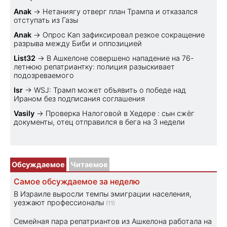
Anak
→
Нетаниягу отверг план Трампа и отказался
отступать из Газы
Anak
→
Опрос Kan зафиксировал резкое сокращение
разрыва между Биби и оппозицией
List32
→
В Ашкелоне совершено нападение на 76-
летнюю репатриантку: полиция разыскивает
подозреваемого
Isr
→
WSJ: Трамп может объявить о победе над
Ираном без подписания соглашения
Vasily
→
Проверка Налоговой в Хедере : сын сжёг
документы, отец отправился в бега на 3 недели
Обсуждаемое
Читаемое
Самое обсуждаемое за неделю
В Израиле выросли темпы эмиграции населения,
уезжают профессионалы
(11)
Семейная пара репатриантов из Ашкелона работала на