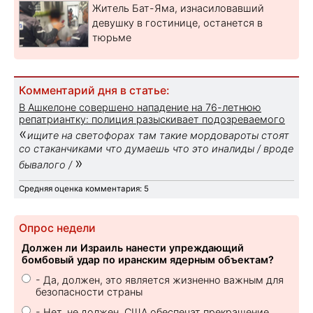
Житель Бат-Яма, изнасиловавший
девушку в гостинице, останется в
тюрьме
Комментарий дня в статье:
В Ашкелоне совершено нападение на 76-летнюю
репатриантку: полиция разыскивает подозреваемого
«
ищите на светофорах там такие мордовароты стоят
со стаканчиками что думаешь что это иналиды / вроде
»
бывалого /
Средняя оценка комментария: 5
Опрос недели
Должен ли Израиль нанести упреждающий
бомбовый удар по иранским ядерным объектам?
- Да, должен, это является жизненно важным для
безопасности страны
- Нет, не должен. США обеспечат прекращение