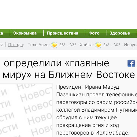
ка
Экономика
Происшествия
Фото
Здоровье
0₪
|
Погода
:
Тель Авив
:
Хайфа
:
Иерус
26° - 33°
24° - 30°
я определили «главные
к миру» на Ближнем Востоке
Президент Ирана Масуд
Пазешкиан провел телефонны
переговоры со своим российс
коллегой Владимиром Путиным
обсудил с ним текущее
прекращение огня и ход
переговоров в Исламабаде.