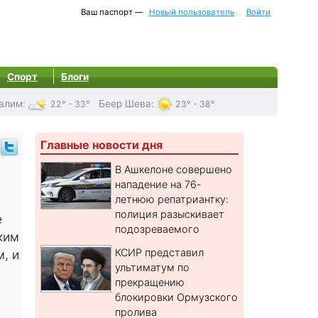
Ваш паспорт —
Новый пользователь
Войти
Спорт
Блоги
алим
:
Беер Шева
:
22° - 33°
23° - 38°
Главные новости дня
В Ашкелоне совершено
нападение на 76-
летнюю репатриантку:
полиция разыскивает
е
подозреваемого
ким
КСИР представил
, и
ультиматум по
прекращению
блокировки Ормузского
пролива