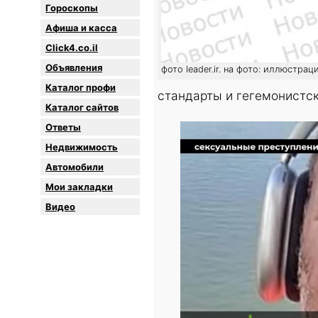
Гороскопы
Афиша и касса
Click4.co.il
Объявления
фото leader.ir. на фото: иллюстрац
Каталог профи
стандарты и гегемонистс
Каталог сайтов
Oтветы
Недвижимость
Автомобили
Мои закладки
Видео