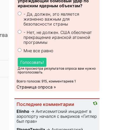
упреждающий бомбовый удар по
иранским ядерным объектам?
- Да, должен, это является
жизненно важным для
безопасности страны
- Нет, не должен. США обеспечат
тва
прекращение иранской атомной
программы
Мне все равно
Голосовать!
Для просмотра результатов опроса вам нужно
проголосовать
Всего голосов: 915, комментариев 1
Страница опроса »
Последние комментарии
Elinho
→
Антисемитский инцидент в
аэропорту начался с выкриков «Гитлер
был прав»
StrongTequila
→
Антисемитский