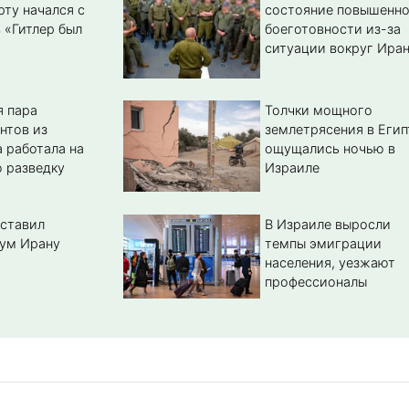
рту начался с
состояние повышенн
 «Гитлер был
боеготовности из-за
ситуации вокруг Ира
 пара
Толчки мощного
нтов из
землетрясения в Егип
 работала на
ощущались ночью в
 разведку
Израиле
ставил
В Израиле выросли
ум Ирану
темпы эмиграции
населения, уезжают
профессионалы