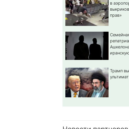
в аэропо
выкриков
прав»
Семейная
репатриа
Ашкелона
иранскую
Трамп вы
ультимат