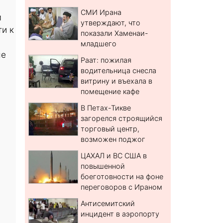
СМИ Ирана
м
утверждают, что
и к
показали Хаменаи-
младшего
ые
Раат: пожилая
водительница снесла
витрину и въехала в
помещение кафе
В Петах-Тикве
загорелся строящийся
торговый центр,
возможен поджог
ЦАХАЛ и ВС США в
повышенной
боеготовности на фоне
переговоров с Ираном
Антисемитский
инцидент в аэропорту