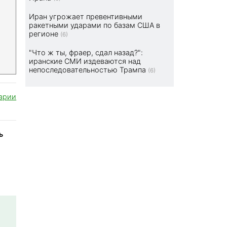
Иран угрожает превентивными
ракетными ударами по базам США в
регионе
(6)
"Что ж ты, фраер, сдал назад?":
иранские СМИ издеваются над
непоследовательностью Трампа
(6)
арии
ь