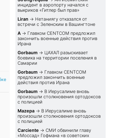
инцидент в аэропорту начался с
выкриков «Гитлер был прав»
Liran
→
Нетаниягу отказался от
встречи с Зеленским в Вашингтоне
A
→
Главком CENTCOM предложил
закончить военные действия против
Ирана
Gorbaum
→
ЦАХАЛ разыскивает
боевика на территории поселения в
Самарии
Gorbaum
→
Главком CENTCOM
предложил закончить военные
бке
действия против Ирана
Gorbaum
→
В Иерусалиме вновь
произошли столкновения ортодоксов
с полицией
Mazepa
→
В Иерусалиме вновь
произошли столкновения ортодоксов
с полицией
Carciente
→
СМИ обвинили главу
«Моссад» Гофмана «в советских