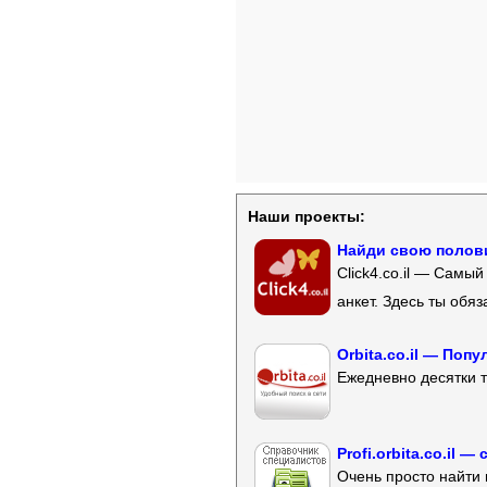
Наши проекты:
Найди свою полови
Click4.co.il — Самы
анкет. Здесь ты обя
Orbita.co.il — Поп
Ежедневно десятки т
Profi.orbita.co.il
Очень просто найти 