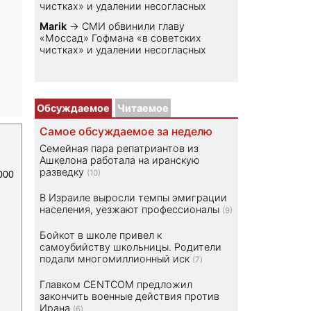
чистках» и удалении несогласных
Marik
→
СМИ обвинили главу
«Моссад» Гофмана «в советских
чистках» и удалении несогласных
Обсуждаемое
Читаемое
Самое обсуждаемое за неделю
Семейная пара репатриантов из
Ашкелона работала на иранскую
разведку
(10)
000
В Израиле выросли темпы эмиграции
населения, уезжают профессионалы
(9)
Бойкот в школе привел к
самоубийству школьницы. Родители
подали многомиллионный иск
(7)
Главком CENTCOM предложил
закончить военные действия против
Ирана
(6)