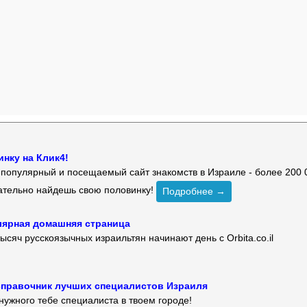
нку на Клик4!
й популярный и посещаемый сайт знакомств в Израиле - более 200 
зательно найдешь свою половинку!
Подробнее →
улярная домашняя страница
ысяч русскоязычных израильтян начинают день с Orbita.co.il
 — справочник лучших специалистов Израиля
нужного тебе специалиста в твоем городе!