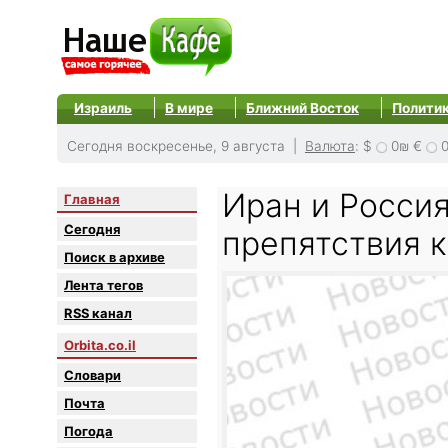
Израиль
В мире
Ближний Восток
Полити
Сегодня воскресенье, 9 августа |
Валюта
:
$
0₪
€
Иран и Росси
Главная
Сегодня
препятствия 
Поиск в архиве
Лента тегов
RSS канал
Orbita.co.il
Словари
Почта
Погода