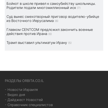
Бойкот в школе привел к самоубийству школьницы.
Родители подали многомиллионный иск
(7)
Суд вынес смехотворный приговор водителю-убийце
из Восточного Иерусалима
(6)
Главком CENTCOM предложил закончить военные
действия против Ирана
(6)
Трамп выставил ультиматум Ирану
(5)
РАЗДЕЛЫ ORBITA.CO.IL
- Новости Израиля
- Видео дня
- Дайджест Новостей
- Справочник специалистов