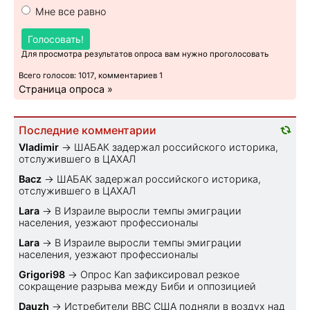
Мне все равно
Голосовать!
Для просмотра результатов опроса вам нужно проголосовать
Всего голосов: 1017, комментариев 1
Страница опроса »
Последние комментарии
Vladimir
→
ШАБАК задержал российского историка,
отслужившего в ЦАХАЛ
Bacz
→
ШАБАК задержал российского историка,
отслужившего в ЦАХАЛ
Lara
→
В Израиле выросли темпы эмиграции
населения, уезжают профессионалы
Lara
→
В Израиле выросли темпы эмиграции
населения, уезжают профессионалы
Grigori98
→
Опрос Kan зафиксировал резкое
сокращение разрыва между Биби и оппозицией
Dauzh
→
Истребители ВВС США подняли в воздух над