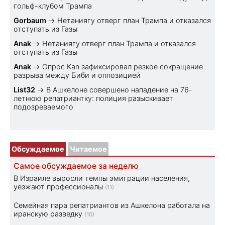
гольф-клубом Трампа
Gorbaum
→
Нетаниягу отверг план Трампа и отказался
отступать из Газы
Anak
→
Нетаниягу отверг план Трампа и отказался
отступать из Газы
Anak
→
Опрос Kan зафиксировал резкое сокращение
разрыва между Биби и оппозицией
List32
→
В Ашкелоне совершено нападение на 76-
летнюю репатриантку: полиция разыскивает
подозреваемого
Обсуждаемое
Читаемое
Самое обсуждаемое за неделю
В Израиле выросли темпы эмиграции населения,
уезжают профессионалы
(11)
Семейная пара репатриантов из Ашкелона работала на
иранскую разведку
(10)