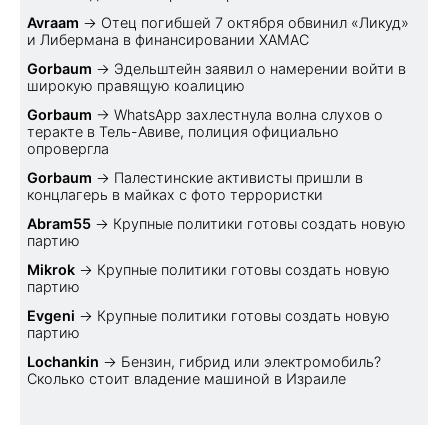
Avraam
→
Отец погибшей 7 октября обвинил «Ликуд»
и Либермана в финансировании ХАМАС
Gorbaum
→
Эдельштейн заявил о намерении войти в
широкую правящую коалицию
Gorbaum
→
WhatsApp захлестнула волна слухов о
теракте в Тель-Авиве, полиция официально
опровергла
Gorbaum
→
Палестинские активисты пришли в
концлагерь в майках с фото террористки
Abram55
→
Крупные политики готовы создать новую
партию
Mikrok
→
Крупные политики готовы создать новую
партию
Evgeni
→
Крупные политики готовы создать новую
партию
Lochankin
→
Бензин, гибрид или электромобиль?
Cколько стоит владение машиной в Израиле