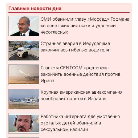
Главные новости дня
СМИ обвинили главу «Моссад» Гофмана
«в советских чистках» и удалении
несогласных
Странная авария в Иерусалиме
закончилась гибелью водителя
Главком CENTCOM предложил
закончить военные действия против
Ирана
Крупная американская авиакомпания
возобновит полеты в Израиль
Работника интерната для умственно
отсталых детей обвинили в
сексуальном насилии