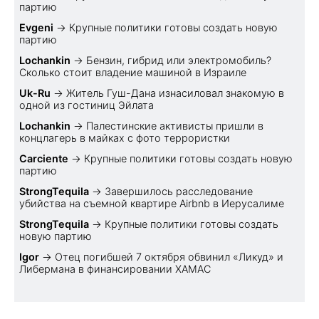
партию
Evgeni
→
Крупные политики готовы создать новую
партию
Lochankin
→
Бензин, гибрид или электромобиль?
Cколько стоит владение машиной в Израиле
Uk-Ru
→
Житель Гуш-Дана изнасиловал знакомую в
одной из гостиниц Эйлата
Lochankin
→
Палестинские активисты пришли в
концлагерь в майках с фото террористки
Carciente
→
Крупные политики готовы создать новую
партию
StrongTequila
→
Завершилось расследование
убийства на съемной квартире Airbnb в Иерусалиме
StrongTequila
→
Крупные политики готовы создать
новую партию
Igor
→
Отец погибшей 7 октября обвинил «Ликуд» и
Либермана в финансировании ХАМАС