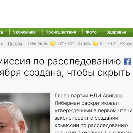
ка
Экономика
Происшествия
Фото
Здоровье
0₪
|
Погода
:
Тель Авив
:
Хайфа
:
Иерус
26° - 33°
24° - 30°
миссия по расследованию
ября создана, чтобы скрыть
Глава партии НДИ Авигдор
Либерман раскритиковал
утвержденный в первом чтени
законопроект о создании
комиссии по расследованию
событий 7 октября. По словам