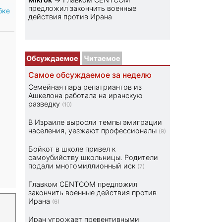
предложил закончить военные
бке
действия против Ирана
Обсуждаемое
Читаемое
Самое обсуждаемое за неделю
Семейная пара репатриантов из
Ашкелона работала на иранскую
разведку
(10)
В Израиле выросли темпы эмиграции
населения, уезжают профессионалы
(9)
Бойкот в школе привел к
самоубийству школьницы. Родители
подали многомиллионный иск
(7)
Главком CENTCOM предложил
закончить военные действия против
Ирана
(6)
Иран угрожает превентивными