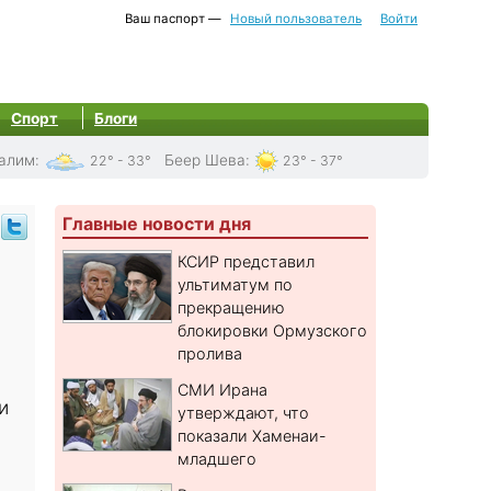
Ваш паспорт —
Новый пользователь
Войти
Спорт
Блоги
алим
:
Беер Шева
:
22° - 33°
23° - 37°
Главные новости дня
КСИР представил
ультиматум по
прекращению
блокировки Ормузского
пролива
СМИ Ирана
и
утверждают, что
показали Хаменаи-
младшего