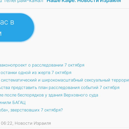
ш Телеграм-канал
"Наше Кафе: Новости Израиля"
ас в
м
законопроект о расследовании 7 октября
останки одной из жертв 7 октября
: систематический и широкомасштабный сексуальный террор
ьства представить план расследования событий 7 октября
е после беспорядков у здания Верховного суда
винили БАГАЦ
хба», зверствовших 7 октября?
26 06:22, Новости Израиля