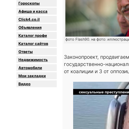
Гороскопы
Афиша и касса
Click4.co.il
Объявления
Каталог профи
фото Flash90. на фото: иллюстрац
Каталог сайтов
Oтветы
Законопроект, продвигае
Недвижимость
государственно-националь
Автомобили
от коалиции и 3 от оппози
Мои закладки
Видео