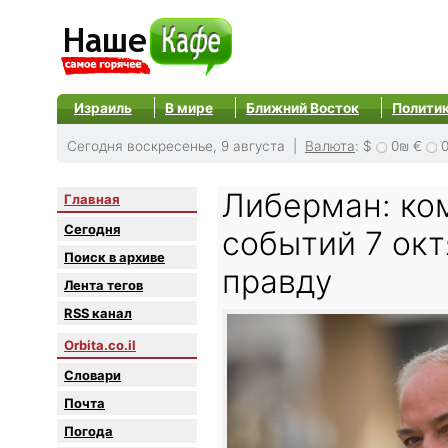
Израиль
В мире
Ближний Восток
Полити
Сегодня воскресенье, 9 августа |
Валюта
:
$
0₪
€
Либерман: ко
Главная
Сегодня
событий 7 окт
Поиск в архиве
правду
Лента тегов
RSS канал
Orbita.co.il
Словари
Почта
Погода