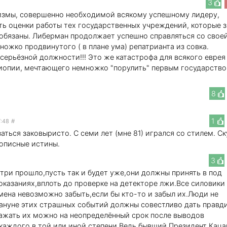
3
измы, совершенно необходимой всякому успешному лидеру,
ть оценки работы тех государственных учреждений, которые з
 .обязаны. Либерман продолжает успешно справляться со свое
ожко продвинутого ( в плане ума) репатрианта из совка.
серьёзной должности!!! Это же катастрофа для всякого еврея
фиопии, мечтающего немножко "порулить" первым государств
8
1
7:48
#
аться заковыристо. С семи лет (мне 81) игрался со стилем. С
описные истины.
3
три прошло,пусть так и будет уже,они должны принять в под
оказаниях,вплоть до проверке на детекторе лжи.Все силовики
мена невозможно забыть,если бы кто-то и забыл их.Люди не
ануне этих страшных событий должны совестливо дать правд
,сажать их можно на неопределённый срок после выводов
каждого в той или иной степени.Ведь бывший Президент Каца