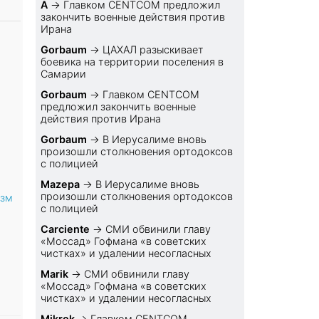
A
→
Главком CENTCOM предложил
закончить военные действия против
Ирана
Gorbaum
→
ЦАХАЛ разыскивает
боевика на территории поселения в
Самарии
Gorbaum
→
Главком CENTCOM
предложил закончить военные
действия против Ирана
Gorbaum
→
В Иерусалиме вновь
произошли столкновения ортодоксов
с полицией
Mazepa
→
В Иерусалиме вновь
произошли столкновения ортодоксов
изм
с полицией
Carciente
→
СМИ обвинили главу
«Моссад» Гофмана «в советских
чистках» и удалении несогласных
Marik
→
СМИ обвинили главу
«Моссад» Гофмана «в советских
чистках» и удалении несогласных
Mikrok
→
Главком CENTCOM