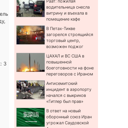
Раат: пожилая
водительница снесла
витрину и въехала в
ель
помещение кафе
ду,
В Петах-Тикве
загорелся строящийся
торговый центр,
возможен поджог
ЦАХАЛ и ВС США в
повышенной
: 3
боеготовности на фоне
переговоров с Ираном
Антисемитский
инцидент в аэропорту
начался с выкриков
«Гитлер был прав»
В ответ на новый
оборонный союз Иран
угрожал Саудовской