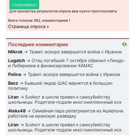
Голосовать!
Для просмотра результатов опроса вам нужно проголосовать
Всего голосов: 662, комментариев 1
Страница опроса »
Последние комментарии
Mikrok
→
Трамп: вскоре завершится война с Ираном
Lugatch
→
Отец погибшей 7 октября обвинил «Ликуд»
и Либермана в финансировании ХАМАС
Polina
→
Трамп: вскоре завершится война с Ираном
Bacz
→
Бывший лидер ШАС вернется в большую
политику
Liran
→
Бойкот в школе привел к самоубийству
школьницы. Родители подали многомиллионный иск
Aleks48
→
Семейная пара репатриантов из Ашкелона
работала на иранскую разведку
Liran
→
Бойкот в школе привел к самоубийству
школьницы. Родители подали многомиллионный иск