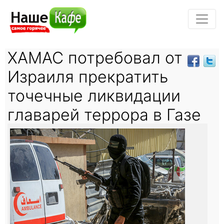
ХАМАС потребовал от
Израиля прекратить
точечные ликвидации
главарей террора в Газе