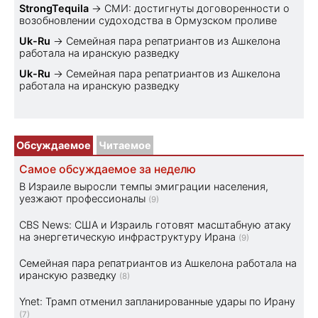
StrongTequila
→
СМИ: достигнуты договоренности о
возобновлении судоходства в Ормузском проливе
Uk-Ru
→
Семейная пара репатриантов из Ашкелона
работала на иранскую разведку
Uk-Ru
→
Семейная пара репатриантов из Ашкелона
работала на иранскую разведку
Обсуждаемое
Читаемое
Самое обсуждаемое за неделю
В Израиле выросли темпы эмиграции населения,
уезжают профессионалы
(9)
CBS News: США и Израиль готовят масштабную атаку
на энергетическую инфраструктуру Ирана
(9)
Семейная пара репатриантов из Ашкелона работала на
иранскую разведку
(8)
Ynet: Трамп отменил запланированные удары по Ирану
(7)