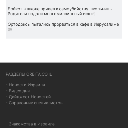
Бойкот в школе привел к самоубийству школьницы.
Родители подали многомиллионный иск
(6)
Ортодоксы пытались прорваться в кафе в Иерусалиме
(6)
РАЗДЕЛЫ ORBITA.CO.IL
- Новости Израиля
- Видео дня
- Дайджест Новостей
- Справочник специалистов
- Знакомства в Израиле