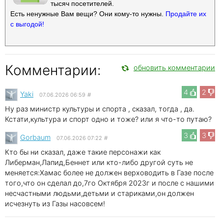
тысяч посетителей.
Есть ненужные Вам вещи? Они кому-то нужны.
Продайте их
с выгодой!
Комментарии:
обновить комментарии
4
2
Yaki
07.06.2026 06:59
#
Ну раз министр культуры и спорта , сказал, тогда , да.
Кстати,культура и спорт одно и тоже? или я что-то путаю?
3
3
Gorbaum
07.06.2026 07:22
#
Кто бы ни сказал, даже такие персонажи как
Либерман,Лапид,Беннет или кто-либо другой суть не
меняется:Хамас более не должен верховодить в Газе после
того,что он сделал до,7го Октября 2023г и после с нашими
несчастными людьми,детьми и стариками,он должен
исчезнуть из Газы насовсем!