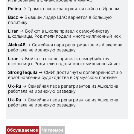
Polina
→
Трамп: вскоре завершится война с Ираном
Bacz
→
Бывший лидер ШАС вернется в большую
политику
Liran
→
Бойкот в школе привел к самоубийству
школьницы. Родители подали многомиллионный иск
Aleks48
→
Семейная пара репатриантов из Ашкелона
работала на иранскую разведку
Liran
→
Бойкот в школе привел к самоубийству
школьницы. Родители подали многомиллионный иск
StrongTequila
→
СМИ: достигнуты договоренности о
возобновлении судоходства в Ормузском проливе
Uk-Ru
→
Семейная пара репатриантов из Ашкелона
работала на иранскую разведку
Uk-Ru
→
Семейная пара репатриантов из Ашкелона
работала на иранскую разведку
Обсуждаемое
Читаемое