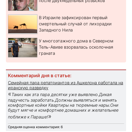
после двухнедельных розысков
В Израиле зафиксирован первый
смертельный случай от лихорадки
Западного Нила
У многоэтажного дома в Северном
Тель-Авиве взорвалась осколочная
граната
Комментарий дня в статье:
Семейная пара репатриантов из Ашкелона работала на
иранскую разведку
«
Таких как эта пара десятки уже выявлено.Дикая
падучесть заработать.Должны выявляться и менять
комфортные койки Квартиры на тюремные нары.Они
будут мягче и комфортнее домашних и желательнее
»
поближе к Параше!
Средняя оценка комментария: 6