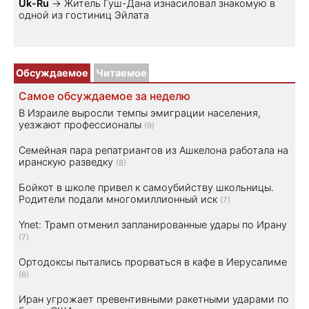
Uk-Ru
→
Житель Гуш-Дана изнасиловал знакомую в
одной из гостиниц Эйлата
Обсуждаемое
Читаемое
Самое обсуждаемое за неделю
В Израиле выросли темпы эмиграции населения,
уезжают профессионалы
(9)
Семейная пара репатриантов из Ашкелона работала на
иранскую разведку
(8)
Бойкот в школе привел к самоубийству школьницы.
Родители подали многомиллионный иск
(7)
Ynet: Трамп отменил запланированные удары по Ирану
(7)
Ортодоксы пытались прорваться в кафе в Иерусалиме
(6)
Иран угрожает превентивными ракетными ударами по