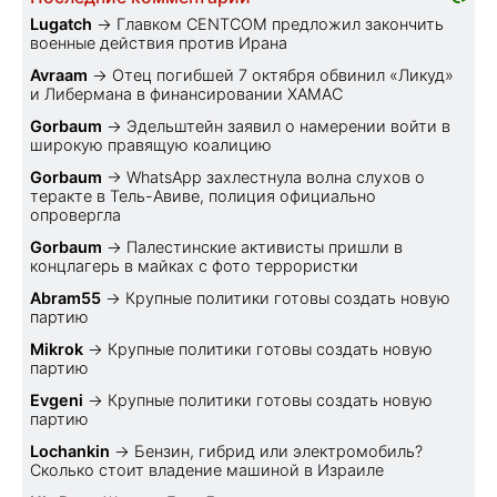
Lugatch
→
Главком CENTCOM предложил закончить
военные действия против Ирана
Avraam
→
Отец погибшей 7 октября обвинил «Ликуд»
и Либермана в финансировании ХАМАС
Gorbaum
→
Эдельштейн заявил о намерении войти в
широкую правящую коалицию
Gorbaum
→
WhatsApp захлестнула волна слухов о
теракте в Тель-Авиве, полиция официально
опровергла
Gorbaum
→
Палестинские активисты пришли в
концлагерь в майках с фото террористки
Abram55
→
Крупные политики готовы создать новую
партию
Mikrok
→
Крупные политики готовы создать новую
партию
Evgeni
→
Крупные политики готовы создать новую
партию
Lochankin
→
Бензин, гибрид или электромобиль?
Cколько стоит владение машиной в Израиле