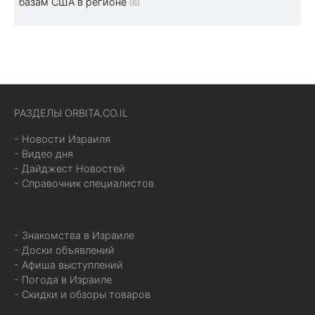
базам США в регионе
(6)
РАЗДЕЛЫ ORBITA.CO.IL
- Новости Израиля
- Видео дня
- Дайджест Новостей
- Справочник специалистов
- Знакомства в Израиле
- Доски объявлений
- Афиша выступлений
- Погода в Израиле
- Скидки и обзоры товаров