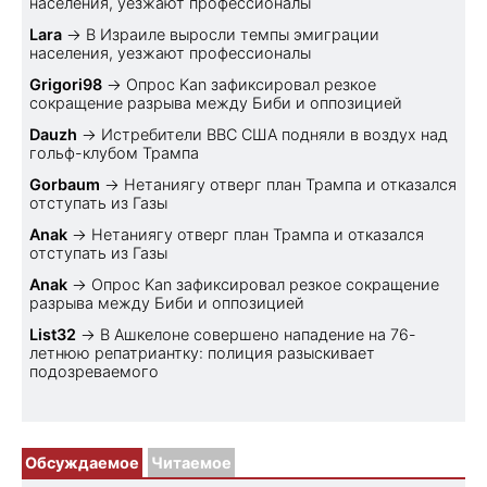
населения, уезжают профессионалы
Lara
→
В Израиле выросли темпы эмиграции
населения, уезжают профессионалы
Grigori98
→
Опрос Kan зафиксировал резкое
сокращение разрыва между Биби и оппозицией
Dauzh
→
Истребители ВВС США подняли в воздух над
гольф-клубом Трампа
Gorbaum
→
Нетаниягу отверг план Трампа и отказался
отступать из Газы
Anak
→
Нетаниягу отверг план Трампа и отказался
отступать из Газы
Anak
→
Опрос Kan зафиксировал резкое сокращение
разрыва между Биби и оппозицией
List32
→
В Ашкелоне совершено нападение на 76-
летнюю репатриантку: полиция разыскивает
подозреваемого
Обсуждаемое
Читаемое