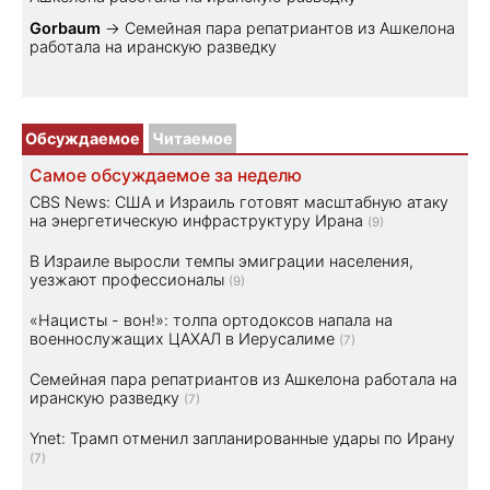
Gorbaum
→
Семейная пара репатриантов из Ашкелона
работала на иранскую разведку
Обсуждаемое
Читаемое
Самое обсуждаемое за неделю
CBS News: США и Израиль готовят масштабную атаку
на энергетическую инфраструктуру Ирана
(9)
В Израиле выросли темпы эмиграции населения,
уезжают профессионалы
(9)
«Нацисты - вон!»: толпа ортодоксов напала на
военнослужащих ЦАХАЛ в Иерусалиме
(7)
Семейная пара репатриантов из Ашкелона работала на
иранскую разведку
(7)
Ynet: Трамп отменил запланированные удары по Ирану
(7)