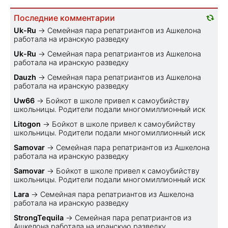
Последние комментарии
Uk-Ru
→
Семейная пара репатриантов из Ашкелона
работала на иранскую разведку
Uk-Ru
→
Семейная пара репатриантов из Ашкелона
работала на иранскую разведку
Dauzh
→
Семейная пара репатриантов из Ашкелона
работала на иранскую разведку
Uw66
→
Бойкот в школе привел к самоубийству
школьницы. Родители подали многомиллионный иск
Litogon
→
Бойкот в школе привел к самоубийству
школьницы. Родители подали многомиллионный иск
Samovar
→
Семейная пара репатриантов из Ашкелона
работала на иранскую разведку
Samovar
→
Бойкот в школе привел к самоубийству
школьницы. Родители подали многомиллионный иск
Lara
→
Семейная пара репатриантов из Ашкелона
работала на иранскую разведку
StrongTequila
→
Семейная пара репатриантов из
Ашкелона работала на иранскую разведку