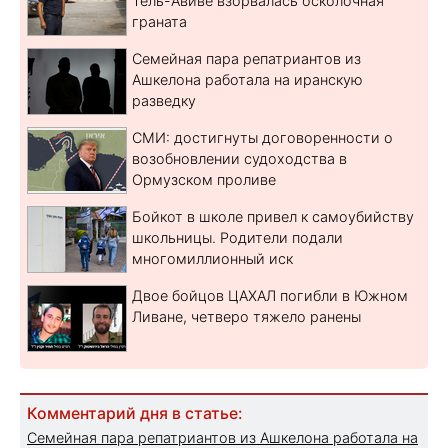
Тель-Авиве взорвалась осколочная
граната
Семейная пара репатриантов из
Ашкелона работала на иранскую
разведку
СМИ: достигнуты договоренности о
возобновлении судоходства в
Ормузском проливе
Бойкот в школе привел к самоубийству
школьницы. Родители подали
многомиллионный иск
Двое бойцов ЦАХАЛ погибли в Южном
Ливане, четверо тяжело ранены
Комментарий дня в статье:
Семейная пара репатриантов из Ашкелона работала на