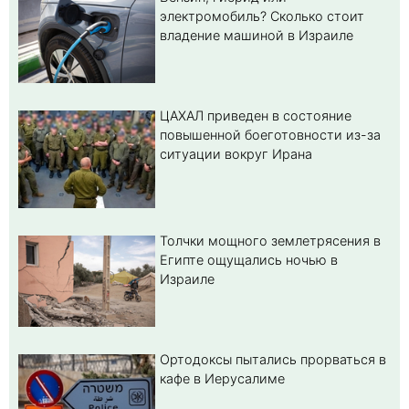
электромобиль? Cколько стоит
владение машиной в Израиле
ЦАХАЛ приведен в состояние
повышенной боеготовности из-за
ситуации вокруг Ирана
Толчки мощного землетрясения в
Египте ощущались ночью в
Израиле
Ортодоксы пытались прорваться в
кафе в Иерусалиме