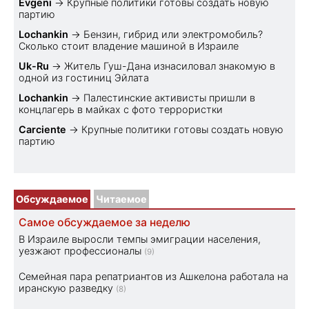
Evgeni
→
Крупные политики готовы создать новую
партию
Lochankin
→
Бензин, гибрид или электромобиль?
Cколько стоит владение машиной в Израиле
Uk-Ru
→
Житель Гуш-Дана изнасиловал знакомую в
одной из гостиниц Эйлата
Lochankin
→
Палестинские активисты пришли в
концлагерь в майках с фото террористки
Carciente
→
Крупные политики готовы создать новую
партию
Обсуждаемое
Читаемое
Самое обсуждаемое за неделю
В Израиле выросли темпы эмиграции населения,
уезжают профессионалы
(9)
Семейная пара репатриантов из Ашкелона работала на
иранскую разведку
(8)