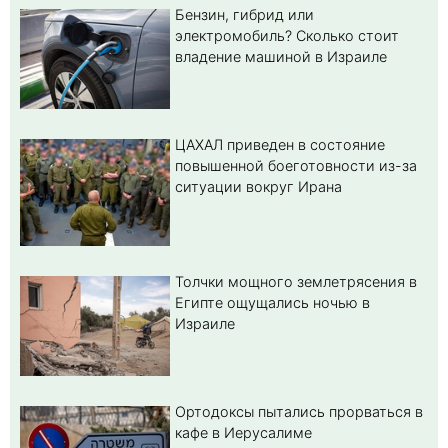
Бензин, гибрид или
электромобиль? Cколько стоит
владение машиной в Израиле
ЦАХАЛ приведен в состояние
повышенной боеготовности из-за
ситуации вокруг Ирана
Толчки мощного землетрясения в
Египте ощущались ночью в
Израиле
Ортодоксы пытались прорваться в
кафе в Иерусалиме