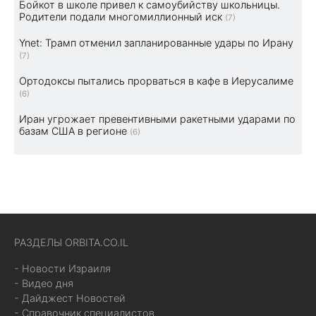
Бойкот в школе привел к самоубийству школьницы.
Родители подали многомиллионный иск
(7)
Ynet: Трамп отменил запланированные удары по Ирану
(7)
Ортодоксы пытались прорваться в кафе в Иерусалиме
(6)
Иран угрожает превентивными ракетными ударами по
базам США в регионе
(6)
РАЗДЕЛЫ ORBITA.CO.IL
- Новости Израиля
- Видео дня
- Дайджест Новостей
- Справочник специалистов