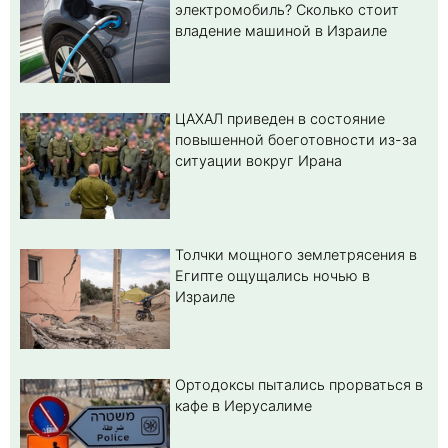
электромобиль? Cколько стоит
владение машиной в Израиле
ЦАХАЛ приведен в состояние
повышенной боеготовности из-за
ситуации вокруг Ирана
Толчки мощного землетрясения в
Египте ощущались ночью в
Израиле
Ортодоксы пытались прорваться в
кафе в Иерусалиме