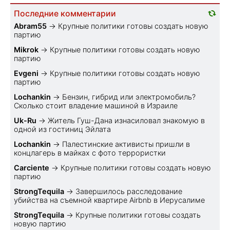
Последние комментарии
Abram55
→
Крупные политики готовы создать новую
партию
Mikrok
→
Крупные политики готовы создать новую
партию
Evgeni
→
Крупные политики готовы создать новую
партию
Lochankin
→
Бензин, гибрид или электромобиль?
Cколько стоит владение машиной в Израиле
Uk-Ru
→
Житель Гуш-Дана изнасиловал знакомую в
одной из гостиниц Эйлата
Lochankin
→
Палестинские активисты пришли в
концлагерь в майках с фото террористки
Carciente
→
Крупные политики готовы создать новую
партию
StrongTequila
→
Завершилось расследование
убийства на съемной квартире Airbnb в Иерусалиме
StrongTequila
→
Крупные политики готовы создать
новую партию