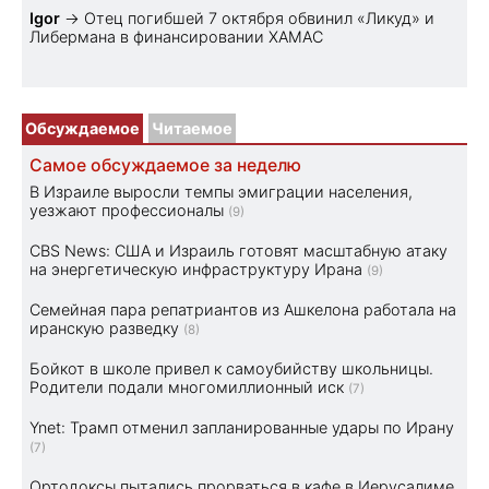
Igor
→
Отец погибшей 7 октября обвинил «Ликуд» и
Либермана в финансировании ХАМАС
Обсуждаемое
Читаемое
Самое обсуждаемое за неделю
В Израиле выросли темпы эмиграции населения,
уезжают профессионалы
(9)
CBS News: США и Израиль готовят масштабную атаку
на энергетическую инфраструктуру Ирана
(9)
Семейная пара репатриантов из Ашкелона работала на
иранскую разведку
(8)
Бойкот в школе привел к самоубийству школьницы.
Родители подали многомиллионный иск
(7)
Ynet: Трамп отменил запланированные удары по Ирану
(7)
Ортодоксы пытались прорваться в кафе в Иерусалиме