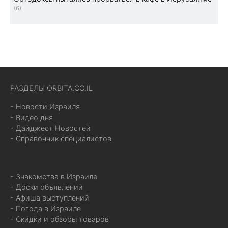
(6)
РАЗДЕЛЫ ORBITA.CO.IL
- Новости Израиля
- Видео дня
- Дайджест Новостей
- Справочник специалистов
- Знакомства в Израиле
- Доски объявлений
- Афиша выступлений
- Погода в Израиле
- Скидки и обзоры товаров