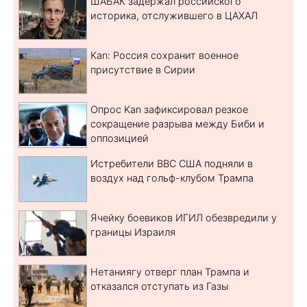
ШАБАК задержал российского
историка, отслужившего в ЦАХАЛ
Kan: Россия сохранит военное
присутствие в Сирии
Опрос Kan зафиксировал резкое
сокращение разрыва между Биби и
оппозицией
Истребители ВВС США подняли в
воздух над гольф-клубом Трампа
Ячейку боевиков ИГИЛ обезвредили у
границы Израиля
Нетаниягу отверг план Трампа и
отказался отступать из Газы