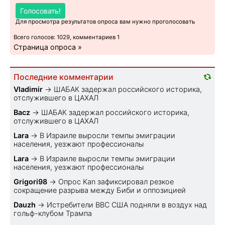
Голосовать!
Для просмотра результатов опроса вам нужно проголосовать
Всего голосов: 1029, комментариев 1
Страница опроса »
Последние комментарии
Vladimir
→
ШАБАК задержал российского историка,
отслужившего в ЦАХАЛ
Bacz
→
ШАБАК задержал российского историка,
отслужившего в ЦАХАЛ
Lara
→
В Израиле выросли темпы эмиграции
населения, уезжают профессионалы
Lara
→
В Израиле выросли темпы эмиграции
населения, уезжают профессионалы
Grigori98
→
Опрос Kan зафиксировал резкое
сокращение разрыва между Биби и оппозицией
Dauzh
→
Истребители ВВС США подняли в воздух над
гольф-клубом Трампа