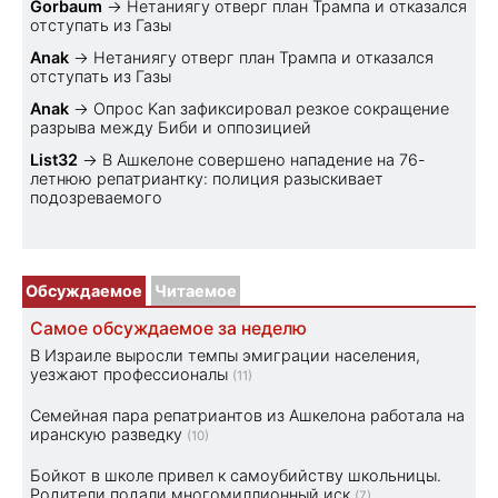
Gorbaum
→
Нетаниягу отверг план Трампа и отказался
отступать из Газы
Anak
→
Нетаниягу отверг план Трампа и отказался
отступать из Газы
Anak
→
Опрос Kan зафиксировал резкое сокращение
разрыва между Биби и оппозицией
List32
→
В Ашкелоне совершено нападение на 76-
летнюю репатриантку: полиция разыскивает
подозреваемого
Обсуждаемое
Читаемое
Самое обсуждаемое за неделю
В Израиле выросли темпы эмиграции населения,
уезжают профессионалы
(11)
Семейная пара репатриантов из Ашкелона работала на
иранскую разведку
(10)
Бойкот в школе привел к самоубийству школьницы.
Родители подали многомиллионный иск
(7)