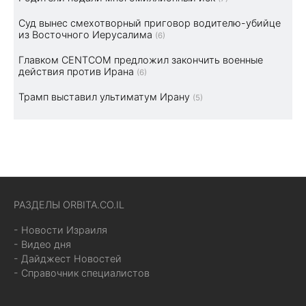
Суд вынес смехотворный приговор водителю-убийце
из Восточного Иерусалима
(6)
Главком CENTCOM предложил закончить военные
действия против Ирана
(6)
Трамп выставил ультиматум Ирану
(5)
РАЗДЕЛЫ ORBITA.CO.IL
- Новости Израиля
- Видео дня
- Дайджест Новостей
- Справочник специалистов