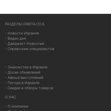
РАЗДЕЛЫ ORBITA.CO.IL
- Новости Израиля
- Видео дня
- Дайджест Новостей
- Справочник специалистов
- Знакомства в Израиле
- Доски объявлений
- Афиша выступлений
- Погода в Израиле
- Скидки и обзоры товаров
О НАС
- О компании