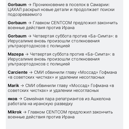
Gorbaum
→
Проникновение в поселок в Самарии:
ЦАХАЛ раскрыл новые детали и продолжает поиски
подозреваемого
Gorbaum
→
Главком CENTCOM предложил закончить
военные действия против Ирана
Gorbaum
→
Четвертая суббота против «Ба-Симта»: в
Иерусалиме вновь произошли столкновения
ультраортодоксов с полицией
Mazepa
→
Четвертая суббота против «Ба-Симта»: в
Иерусалиме вновь произошли столкновения
ультраортодоксов с полицией
Carciente
→
СМИ обвинили главу «Моссад» Гофмана
«в советских чистках» и удалении несогласных
Marik
→
СМИ обвинили главу «Моссад» Гофмана «в
советских чистках» и удалении несогласных
яков
→
Семейная пара репатриантов из Ашкелона
работала на иранскую разведку
Mikrok
→
Главком CENTCOM предложил закончить
военные действия против Ирана