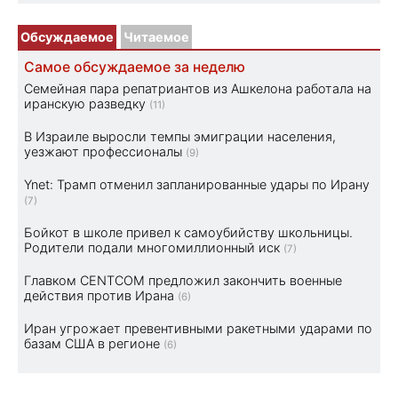
Обсуждаемое
Читаемое
Самое обсуждаемое за неделю
Семейная пара репатриантов из Ашкелона работала на
иранскую разведку
(11)
В Израиле выросли темпы эмиграции населения,
уезжают профессионалы
(9)
Ynet: Трамп отменил запланированные удары по Ирану
(7)
Бойкот в школе привел к самоубийству школьницы.
Родители подали многомиллионный иск
(7)
Главком CENTCOM предложил закончить военные
действия против Ирана
(6)
Иран угрожает превентивными ракетными ударами по
базам США в регионе
(6)