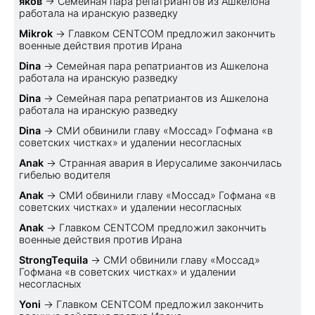
яков
→
Семейная пара репатриантов из Ашкелона
работала на иранскую разведку
Mikrok
→
Главком CENTCOM предложил закончить
военные действия против Ирана
Dina
→
Семейная пара репатриантов из Ашкелона
работала на иранскую разведку
Dina
→
Семейная пара репатриантов из Ашкелона
работала на иранскую разведку
Dina
→
СМИ обвинили главу «Моссад» Гофмана «в
советских чистках» и удалении несогласных
Anak
→
Странная авария в Иерусалиме закончилась
гибелью водителя
Anak
→
СМИ обвинили главу «Моссад» Гофмана «в
советских чистках» и удалении несогласных
Anak
→
Главком CENTCOM предложил закончить
военные действия против Ирана
StrongTequila
→
СМИ обвинили главу «Моссад»
Гофмана «в советских чистках» и удалении
несогласных
Yoni
→
Главком CENTCOM предложил закончить