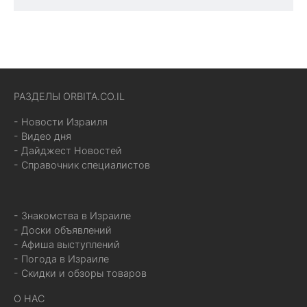
РАЗДЕЛЫ ORBITA.CO.IL
- Новости Израиля
- Видео дня
- Дайджест Новостей
- Справочник специалистов
- Знакомства в Израиле
- Доски объявлений
- Афиша выступлений
- Погода в Израиле
- Скидки и обзоры товаров
О НАС