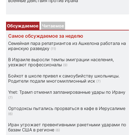
военные действия против Ирана
Обсуждаемое
Читаемое
Самое обсуждаемое за неделю
Семейная пара репатриантов из Ашкелона работала на
иранскую разведку
(11)
В Израиле выросли темпы эмиграции населения,
уезжают профессионалы
(9)
Бойкот в школе привел к самоубийству школьницы.
Родители подали многомиллионный иск
(7)
Ynet: Трамп отменил запланированные удары по Ирану
(7)
Ортодоксы пытались прорваться в кафе в Иерусалиме
(6)
Иран угрожает превентивными ракетными ударами по
базам США в регионе
(6)