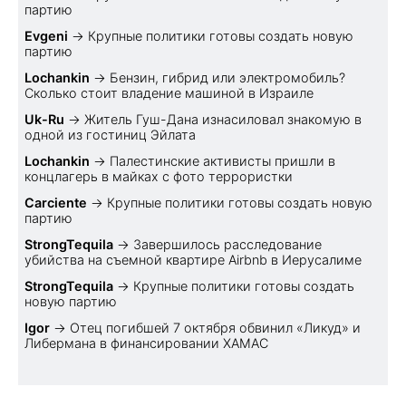
партию
Evgeni
→
Крупные политики готовы создать новую
партию
Lochankin
→
Бензин, гибрид или электромобиль?
Cколько стоит владение машиной в Израиле
Uk-Ru
→
Житель Гуш-Дана изнасиловал знакомую в
одной из гостиниц Эйлата
Lochankin
→
Палестинские активисты пришли в
концлагерь в майках с фото террористки
Carciente
→
Крупные политики готовы создать новую
партию
StrongTequila
→
Завершилось расследование
убийства на съемной квартире Airbnb в Иерусалиме
StrongTequila
→
Крупные политики готовы создать
новую партию
Igor
→
Отец погибшей 7 октября обвинил «Ликуд» и
Либермана в финансировании ХАМАС